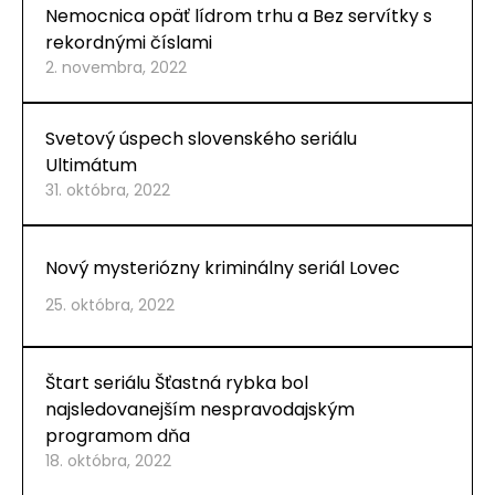
Nemocnica opäť lídrom trhu a Bez servítky s
CASE STUDIES
rekordnými číslami
2. novembra, 2022
O NÁS
Tím
Svetový úspech slovenského seriálu
Ultimátum
Kariéra
31. októbra, 2022
PRESS
Nový mysteriózny kriminálny seriál Lovec
Tlačové správy
25. októbra, 2022
B2B Rozhovory
VEREJNÉ VYSIELANIE MS 2026
Štart seriálu Šťastná rybka bol
najsledovanejším nespravodajským
programom dňa
18. októbra, 2022