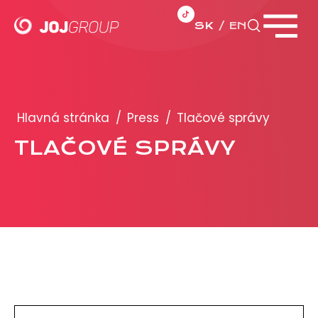
SK
EN
Zavrieť menu
PORTFÓLIO
Brandy
Hlavná stránka
/
Press
/
Tlačové správy
Produkty
TLAČOVÉ SPRÁVY
PRODUKCIA
REKLAMA
Viac o reklamných formátoch
Obchodné podmienky
Prezentácia 2026