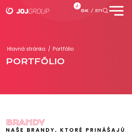
SK
EN
Zavrieť menu
PORTFÓLIO
Brandy
Hlavná stránka
/
Portfólio
Produkty
PORTFÓLIO
PRODUKCIA
REKLAMA
Viac o reklamných formátoch
Obchodné podmienky
Prezentácia 2026
BRANDY
NAŠE BRANDY, KTORÉ PRINÁŠAJÚ