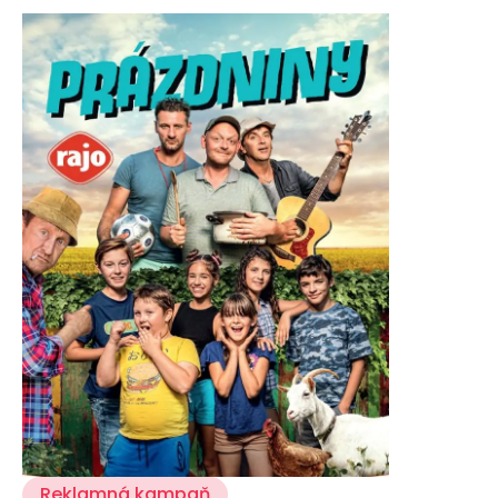
CASE STUDIES
O NÁS
Tím
Kariéra
PRESS
Tlačové správy
B2B Rozhovory
VEREJNÉ VYSIELANIE MS 2026
Reklamná kampaň