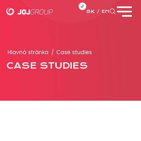
SK
EN
Zavrieť menu
PORTFÓLIO
Brandy
Hlavná stránka
/
Case studies
Produkty
CASE STUDIES
PRODUKCIA
REKLAMA
Viac o reklamných formátoch
Obchodné podmienky
Prezentácia 2026