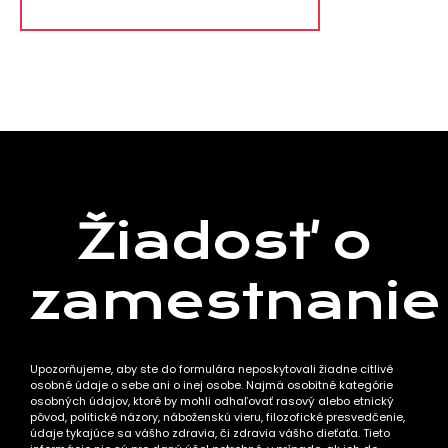
Žiadosť o
zamestnanie
Upozorňujeme, aby ste do formulára neposkytovali žiadne citlivé
osobné údaje o sebe ani o inej osobe. Najmä osobitné kategórie
osobných údajov, ktoré by mohli odhaľovať rasový alebo etnický
pôvod, politické názory, náboženskú vieru, filozofické presvedčenie,
údaje tykajúce sa vášho zdravia, či zdravia vášho dieťaťa. Tieto