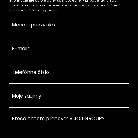
informácie nie sú pre daný účel potrebné, v prípade, ak ich do
daného formulára sami uvediete, bude naša spoločnosť nútená
tieto osobné údaje vymazať.
Meno
a
priezvisko
Email
*
Telefónne
čislo
Záujmy
Prečo
chcem
pracovať
v