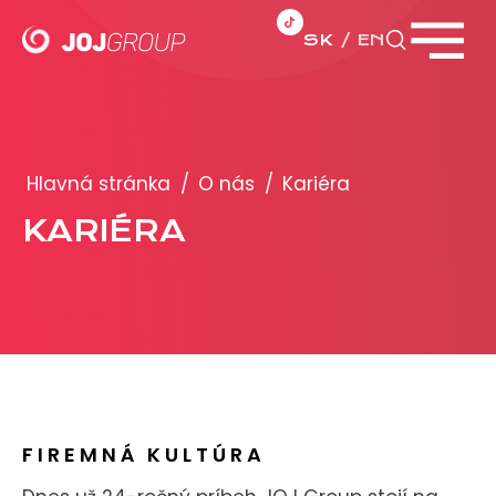
SK
EN
Zavrieť menu
PORTFÓLIO
Brandy
Hlavná stránka
/
O nás
/
Kariéra
Produkty
KARIÉRA
PRODUKCIA
REKLAMA
Viac o reklamných formátoch
Obchodné podmienky
FIREMNÁ KULTÚRA
Prezentácia 2026