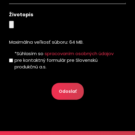
JOJ
GROUP?
Životopis
Maximálna veľkosť súboru: 64 MB.
Suhlas
*Súhlasím so
spracovaním osobných údajov
pre kontaktný formulár pre Slovenskú
*
produkčnú a.s.