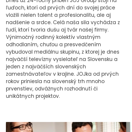
Dnes už 24-ročný príbeh JOJ Group stojí na
CASE STUDIES
ľuďoch, ktorí od prvých dní do svojej práce
vložili nielen talent a profesionalitu, ale aj
nadšenie a srdce. Celá naša sila vychádza z
O NÁS
ľudí, ktorí tvoria dušu aj tvár našej firmy.
Tím
Výnimočný rodinný kolektív vlastným
odhodlaním, chuťou a presvedčením
Kariéra
vybudoval mediálnu skupinu, z ktorej je dnes
najväčší televízny vysielateľ na Slovensku a
PRESS
jeden z najväčších slovenských
zamestnávateľov v krajine. JOJka od prvých
Tlačové správy
rokov priniesla na slovenský trh mnoho
B2B Rozhovory
prvenstiev, odvážnych rozhodnutí či
unikátnych projektov.
VEREJNÉ VYSIELANIE MS 2026