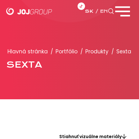
SK
EN
Zavrieť menu
PORTFÓLIO
Brandy
Hlavná stránka
/
Portfólio
/
Produkty
/
Sexta
Produkty
SEXTA
PRODUKCIA
REKLAMA
Viac o reklamných formátoch
Obchodné podmienky
Prezentácia 2026
Stiahnuť vizuálne materiály