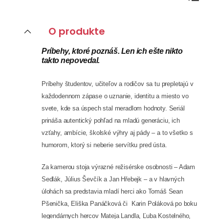
CASE STUDIES
O produkte
O NÁS
Príbehy, ktoré poznáš. Len ich ešte nikto
Tím
takto nepovedal.
Kariéra
Príbehy študentov, učiteľov a rodičov sa tu prepletajú v
každodennom zápase o uznanie, identitu a miesto vo
PRESS
svete, kde sa úspech stal meradlom hodnoty. Seriál
prináša autentický pohľad na mladú generáciu, ich
Tlačové správy
vzťahy, ambície, školské výhry aj pády – a to všetko s
B2B Rozhovory
humorom, ktorý si neberie servítku pred ústa.
VEREJNÉ VYSIELANIE MS 2026
Za kamerou stoja výrazné režisérske osobnosti – Adam
Sedlák, Július Ševčík a Jan Hřebejk – a v hlavných
úlohách sa predstavia mladí herci ako Tomáš Sean
Pšenička, Eliška Panáčková či Karin Poláková po boku
legendárnych hercov Mateja Landla, Ľuba Kostelného,