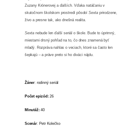
KONTAKT
Zuzany Krónerovej a ďalších. Vďaka natáčaniu v
skutočnom školskom prostredí pôsobí
Sexta
prirodzene,
živo a presne tak, ako dnešná realita.
Sexta
nebude len ďalší seriál o škole. Bude to úprimný,
miestami drsný pohľad na to, čo dnes znamená byť
mladý. Rozpráva nahlas o veciach, ktoré sa často len
šepkajú – a práve preto si ho diváci nájdu.
Žáner
: rodinný seriál
Počet epizód:
26
Minutáž:
40
Scenár
: Petr Kolečko