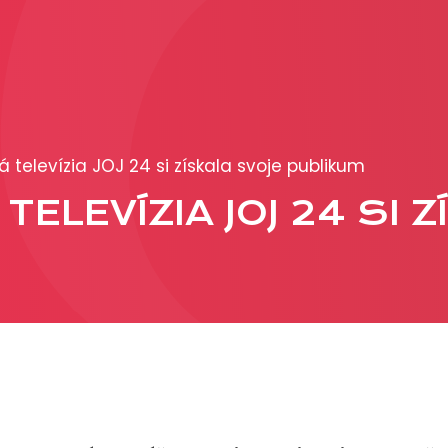
PRODUKCIA
REKLAMA
 televízia JOJ 24 si získala svoje publikum
Viac o reklamných
ELEVÍZIA JOJ 24 SI 
formátoch
Obchodné podmienk
Prezentácia 2026