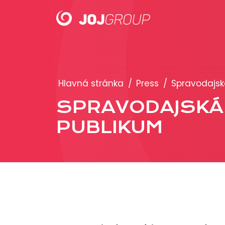
PORTFÓLIO
Hlavná stránka
/
Press
/
Spravodajská
Brandy
SPRAVODAJSKÁ T
Produkty
PUBLIKUM