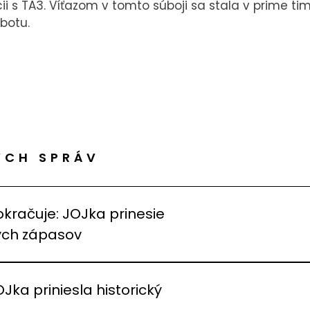
cii s TA3. Víťazom v tomto súboji sa stala v prime ti
obotu.
ÝCH SPRÁV
okračuje: JOJka prinesie
vých zápasov
OJka priniesla historický