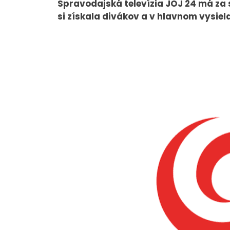
Spravodajská televízia JOJ 24 má za 
si získala divákov a v hlavnom vysie
O NÁS
Tím
Kariéra