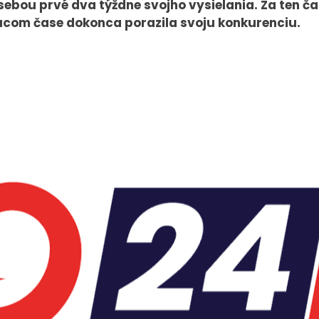
sebou prvé dva týždne svojho vysielania. Za ten ča
lacom čase dokonca porazila svoju konkurenciu.
PRESS
VEREJNÉ
VYSIELANIE
Tlačové správy
MS 2026
B2B Rozhovory
K