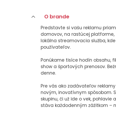
O brande
O NÁS
Predstavte si vašu reklamu priamo
Tím
domovov, na rastúcej platforme, k
Kariéra
lokálna streamovacia služba, kde 
používateľov.
Ponúkame tisíce hodín obsahu, fil
show a športových prenosov. Bežn
denne.
Pre vás ako zadávateľov reklamy t
novým, inovatívnym spôsobom. S 
skupinu, či už ide o vek, pohlavie
stáva každodenným zážitkom – na