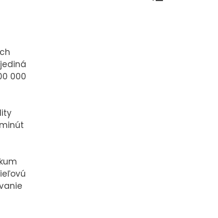
ich
 jediná
500 000
ity
 minút
ONTAKT
ikum
ieľovú
ovanie