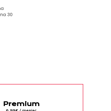
ma
 na 30
Premium
6,99€ / mesiac