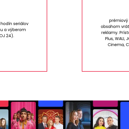
prémiový 
 hodín seriálov
obsahom vrát
mou a výberom
reklamy. Prís
JOJ 24).
Plus, WAU, J
Cinema, C