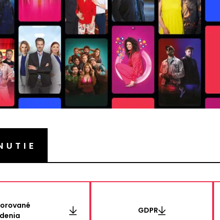
NUTIE
orované
GDPR
adenia