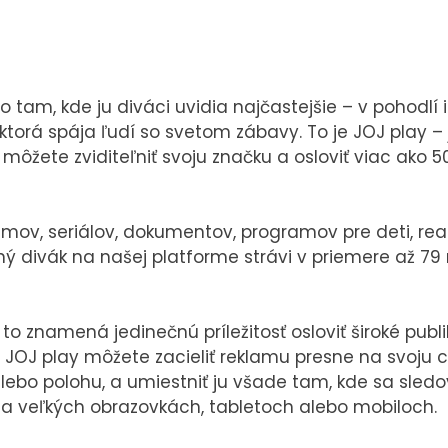
PRESS
VEREJNÉ
 tam, kde ju diváci uvidia najčastejšie – v pohodlí 
VYSIELANIE
Tlačové správy
torá spája ľudí so svetom zábavy. To je JOJ play –
MS 2026
B2B Rozhovory
môžete zviditeľniť svoju značku a osloviť viac ako 
mov, seriálov, dokumentov, programov pre deti, real
ý divák na našej platforme strávi v priemere až 79
K
o znamená jedinečnú príležitosť osloviť široké publ
JOJ play môžete zacieliť reklamu presne na svoju c
 alebo polohu, a umiestniť ju všade tam, kde sa sled
 veľkých obrazovkách, tabletoch alebo mobiloch.