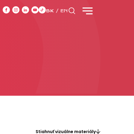
SK
EN
CASE STUDIES
y
Stiahnuť vizuálne materiály