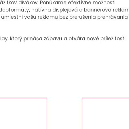
zážitkov divákov. Ponúkame efektívne možnosti
 videoformáty, natívna displejová a bannerová rekla
rá umiestni vašu reklamu bez prerušenia prehrávania
ay, ktorý prináša zábavu a otvára nové príležitosti.