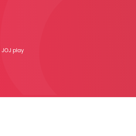
PRODUKCIA
REKLAMA
JOJ play
Viac o reklamných
formátoch
Obchodné podmienk
Prezentácia 2026