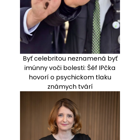
Byť celebritou neznamená byť
imúnny voči bolesti: Šéf IPčka
hovorí o psychickom tlaku
známych tvárí