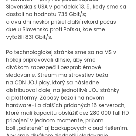
Slovenska s USA v pondelok 13. 5., kedy sme sa
dostali na hodnotu 735 Gbit/s;
o dva dni neskôr prišiel ďalší rekord počas
duelu Slovenska proti Poľsku, kde sme
vyťažili 831 Gbit/s.
Po technologickej stránke sme sa na MS v
hokeji pripravovali dlhšie, aby sme
divákom zabezpečili bezproblémové
sledovanie. Stream majstrovstiev bežal
na CDN JOJ play, ktorý sa následne
distribuoval ďalej na jednotlivé JOJ stránky
a platformy. Zápasy bežali na novom
hardware-i a ďalších pridaných 16 serveroch,
ktoré mali kapacitu obslúžiť cez 280 000 full HD
pripojení v jednom momente, pričom
boli „poistené“ aj backupových cloud riešením.
Aby sme divákom zjednotili sledovanie,