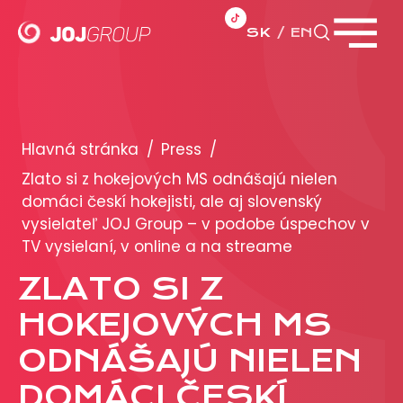
SK
EN
Zavrieť menu
PORTFÓLIO
Brandy
Hlavná stránka
/
Press
/
Produkty
Zlato si z hokejových MS odnášajú nielen
domáci českí hokejisti, ale aj slovenský
vysielateľ JOJ Group – v podobe úspechov v
PRODUKCIA
TV vysielaní, v online a na streame
REKLAMA
ZLATO SI Z
HOKEJOVÝCH MS
Viac o reklamných formátoch
Obchodné podmienky
ODNÁŠAJÚ NIELEN
Prezentácia 2026
DOMÁCI ČESKÍ