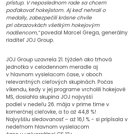
prístup. V neposlednom rade sa chcem
poďakovať hokejistom. Aj keď nehrali o
medaily, zabezpečili krásne chvíle
pri obrazovkách všetkým hokejovým
nadšencom,”
povedal Marcel Grega, generálny
riaditeľ JOJ Group.
JOJ Group uzavrela 21. týždeň ako trhová
jednotka v celodennom meradle aj
v hlavnom vysielacom čase, v oboch
relevantných cieľových skupinách. Počas
víkendu, kedy v jej programe vrcholili hokejové
MS, dosiahla skupina JOJ najvyšší
podiel v nedeľu 26. mája v prime time v
komerčnej cieľovke, a to až 44,8 %!
Najvyššiu sledovanosť – až 16,1 % - si pripísala v
nedeľnom hlavnom vysielacom