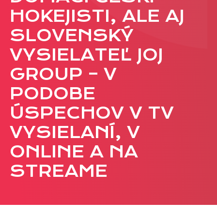
CASE STUDIES
HOKEJISTI, ALE AJ
SLOVENSKÝ
O NÁS
VYSIELATEĽ JOJ
Tím
GROUP – V
Kariéra
PODOBE
PRESS
ÚSPECHOV V TV
Tlačové správy
VYSIELANÍ, V
B2B Rozhovory
ONLINE A NA
VEREJNÉ VYSIELANIE MS 2026
STREAME