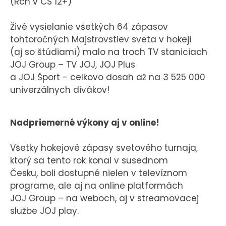
(Rch v CS 12+)
Živé vysielanie všetkých 64 zápasov
tohtoročných Majstrovstiev sveta v hokeji
(aj so štúdiami) malo na troch TV staniciach
JOJ Group – TV JOJ, JOJ Plus
a JOJ Šport - celkovo dosah až na 3 525 000
univerzálnych divákov!
Nadpriemerné výkony aj v online!
Všetky hokejové zápasy svetového turnaja,
ktorý sa tento rok konal v susednom
Česku, boli dostupné nielen v televíznom
programe, ale aj na online platformách
JOJ Group – na weboch, aj v streamovacej
službe JOJ play.