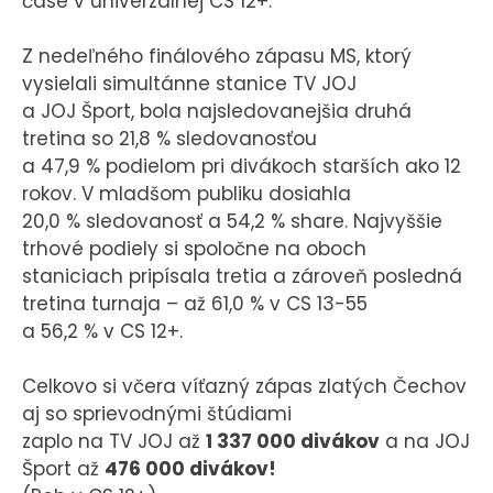
čase v univerzálnej CS 12+.
Z nedeľného finálového zápasu MS, ktorý
vysielali simultánne stanice TV JOJ
a JOJ Šport, bola najsledovanejšia druhá
tretina so 21,8 % sledovanosťou
a 47,9 % podielom pri divákoch starších ako 12
rokov. V mladšom publiku dosiahla
20,0 % sledovanosť a 54,2 % share. Najvyššie
trhové podiely si spoločne na oboch
staniciach pripísala tretia a zároveň posledná
tretina turnaja – až 61,0 % v CS 13-55
a 56,2 % v CS 12+.
Celkovo si včera víťazný zápas zlatých Čechov
aj so sprievodnými štúdiami
zaplo na TV JOJ až
1 337 000 divákov
a na JOJ
Šport až
476 000 divákov!