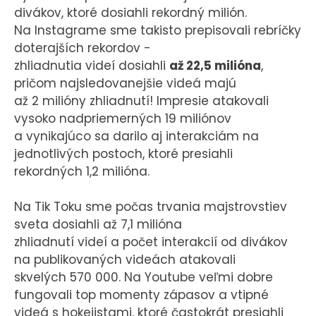
divákov, ktoré dosiahli rekordný milión.
Na Instagrame sme takisto prepisovali rebríčky
doterajších rekordov -
zhliadnutia videí dosiahli
až 22,5 milióna
,
pričom najsledovanejšie videá majú
až 2 milióny zhliadnutí! Impresie atakovali
vysoko nadpriemerných 19 miliónov
a vynikajúco sa darilo aj interakciám na
jednotlivých postoch, ktoré presiahli
rekordných 1,2 milióna.
Na Tik Toku sme počas trvania majstrovstiev
sveta dosiahli až 7,1 milióna
zhliadnutí videí a počet interakcií od divákov
na publikovaných videách atakovali
skvelých 570 000. Na Youtube veľmi dobre
fungovali top momenty zápasov a vtipné
videá s hokejistami, ktoré častokrát presiahli