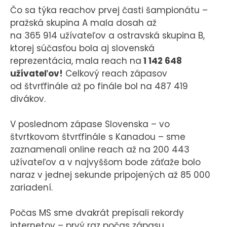
Čo sa týka reachov prvej časti šampionátu –
pražská skupina A mala dosah až
na 365 914 užívateľov a ostravská skupina B,
ktorej súčasťou bola aj slovenská
reprezentácia, mala reach na
1 142 648
užívateľov!
Celkový reach zápasov
od štvrťfinále až po finále bol na 487 419
divákov.
V poslednom zápase Slovenska – vo
štvrtkovom štvrťfinále s Kanadou – sme
zaznamenali online reach až na 200 443
užívateľov a v najvyššom bode záťaže bolo
naraz v jednej sekunde pripojených až 85 000
zariadení.
Počas MS sme dvakrát prepísali rekordy
internetov – prvý raz počas zápasu