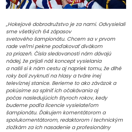
„Hokejové dobrodružstvo je za nami. Odvysielali
sme všetkých 64 zápasov
svetového šampionátu. Chcem sa v prvom
rade veľmi pekne poďakovať divákom
za priazeň. Čísla sledovanosti nám dávajú
nádej, že prijali náš koncept vysielania
a našli si k nám cestu aj napriek tomu, že dlhé
roky boli zvyknutí na hlasy a tváre inej
televíznej stanice. Berieme to ako záväzok a
pokúsime sa splniť ich očakávania aj
počas nasledujúcich štyroch rokov, kedy
budeme podľa licencie vysielateľom
šampionátu. Ďakujem komentátorom a
spolukomentátorom, redaktorom i technickým
zložkám za ich nasadenie a profesionálny