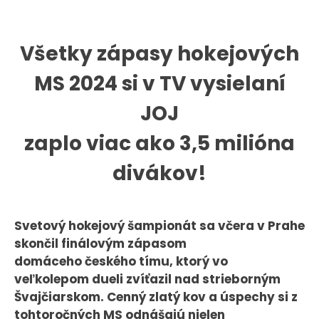
KONTAKT
Všetky zápasy hokejových
MS 2024 si v TV vysielaní
JOJ
zaplo viac ako 3,5 milióna
divákov!
Svetový hokejový šampionát sa včera v Prahe
skončil finálovým zápasom
domáceho českého tímu, ktorý vo
veľkolepom dueli zvíťazil nad strieborným
Švajčiarskom. Cenný zlatý kov a úspechy si z
tohtoročných MS odnášajú nielen