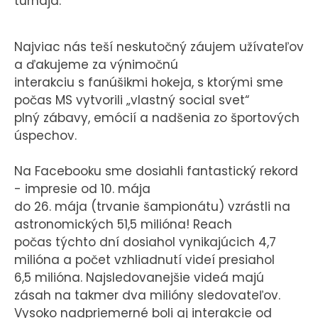
turnaja.
Najviac nás teší neskutočný záujem užívateľov
a ďakujeme za výnimočnú
interakciu s fanúšikmi hokeja, s ktorými sme
počas MS vytvorili „vlastný social svet“
plný zábavy, emócií a nadšenia zo športových
úspechov.
Na Facebooku sme dosiahli fantastický rekord
- impresie od 10. mája
do 26. mája (trvanie šampionátu) vzrástli na
astronomických 51,5 milióna! Reach
počas týchto dní dosiahol vynikajúcich 4,7
milióna a počet vzhliadnutí videí presiahol
6,5 milióna. Najsledovanejšie videá majú
zásah na takmer dva milióny sledovateľov.
Vysoko nadpriemerné boli aj interakcie od