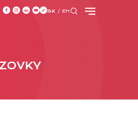
SK
EN
CASE STUDIES
AZOVKY
y