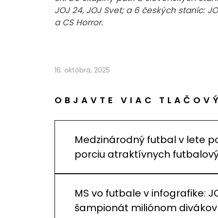
JOJ 24, JOJ Svet; a 6 českých staníc: J
a CS Horror.
16. októbra, 2025
OBJAVTE VIAC TLAČOV
Medzinárodný futbal v lete p
porciu atraktívnych futbalo
MS vo futbale v infografike: J
šampionát miliónom divákov