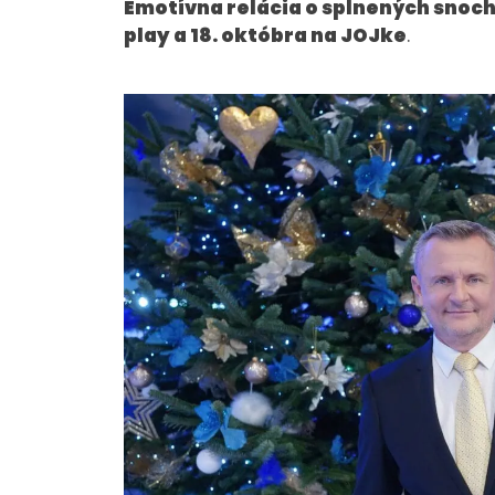
Emotívna relácia o splnených snoch
play a 18. októbra na JOJke
.
O NÁS
Tím
Kariéra