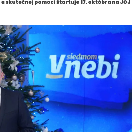
 a skutočnej pomoci štartuje 17. októbra na JOJ
PRESS
VEREJNÉ
VYSIELANIE
Tlačové správy
MS 2026
B2B Rozhovory
K