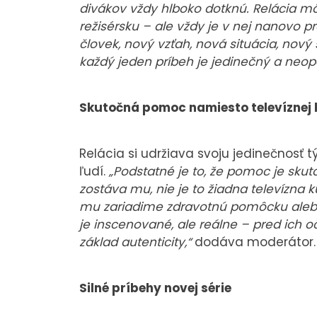
divákov vždy hlboko dotknú. Relácia mô
režisérsku – ale vždy je v nej nanovo p
človek, nový vzťah, nová situácia, nový s
každý jeden príbeh je jedinečný a neo
Skutočná pomoc namiesto televíznej 
Relácia si udržiava svoju jedinečnosť 
ľudí.
„Podstatné je to, že pomoc je sku
zostáva mu, nie je to žiadna televízna 
mu zariadime zdravotnú pomôcku alebo a
je inscenované, ale reálne – pred ich 
základ autenticity,“
dodáva moderátor.
Silné príbehy novej série