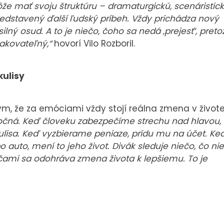
že mať svoju štruktúru – dramaturgickú, scenáristick
redstavený ďalší ľudský príbeh. Vždy prichádza nový
ilný osud. A to je niečo, čoho sa nedá ‚prejesť‘, preto
pakovateľný,“
hovorí Vilo Rozboril.
kulisy
tým, že za emóciami vždy stojí reálna zmena v život
točná. Keď človeku zabezpečíme strechu nad hlavou,
kulisa. Keď vyzbierame peniaze, prídu mu na účet. Ke
uto, mení to jeho život. Divák sleduje niečo, čo nie
očami sa odohráva zmena života k lepšiemu. To je