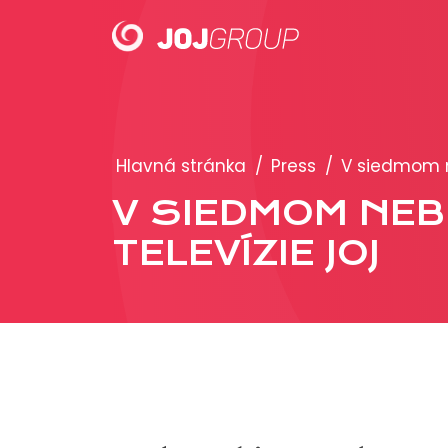
PORTFÓLIO
Hlavná stránka
/
Press
/
V siedmom n
Brandy
V SIEDMOM NEB
Produkty
TELEVÍZIE JOJ