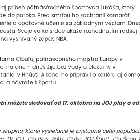
h, aj príbeh pätnásťročného športovca Lukáša, ktorý
áde do potoka. Pred smrťou ho zachránil kamarát
čenie a opätovné učenie sa základným veciam. Dne
 cesta. Svoje veľké srdce ukáže rozhodnutím radšej
ť na vysnívaný zápas NBA.
Adama Cibuľu, päťnásobného majstra Európy v
tol na dne – dnes žije bez vody a elektriny v
ici v Hnúšti. Alkohol ho pripravil o kariéru aj domo
ci a návrate k športu.
bi môžete sledovať od 17. októbra na JOJ play a od
kupina, ktorej vysielanie je prístupné celej populáci
c: TV JOJ, JOJ Plus, WAU, JOJko, JOJ Šport, JOJ Šport 2