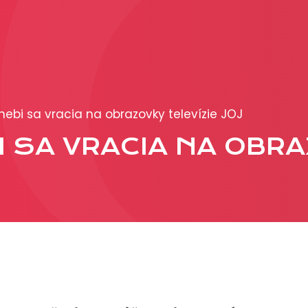
PRODUKCIA
REKLAMA
ebi sa vracia na obrazovky televízie JOJ
Viac o reklamných
I SA VRACIA NA OBR
formátoch
Obchodné podmienk
Prezentácia 2026