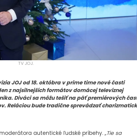
TV JOJ.
vízia JOJ od 18. októbra v prime time nové časti
en z najsilnejších formátov domácej televíznej
čníka. Diváci sa môžu tešiť na päť premiérových čast
v. Reláciou bude tradične sprevádzať charizmatic
 moderátora autentické ľudské príbehy.
„Tie sa