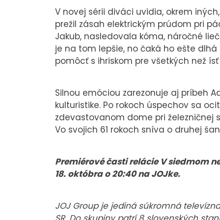
V novej sérii diváci uvidia, okrem inýc
prežil zásah elektrickým prúdom pri p
Jakub, nasledovala kóma, náročné lie
je na tom lepšie, no čaká ho ešte dlhá
pomôcť s ihriskom pre všetkých než ís
Silnou emóciou zarezonuje aj príbeh 
kulturistike. Po rokoch úspechov sa oci
zdevastovanom dome pri železničnej stan
Vo svojich 61 rokoch sníva o druhej šan
Premiérové časti relácie V siedmom ne
18. októbra o 20:40 na JOJke.
JOJ Group je jediná súkromná televízna s
SR. Do skupiny patrí 8 slovenských staní