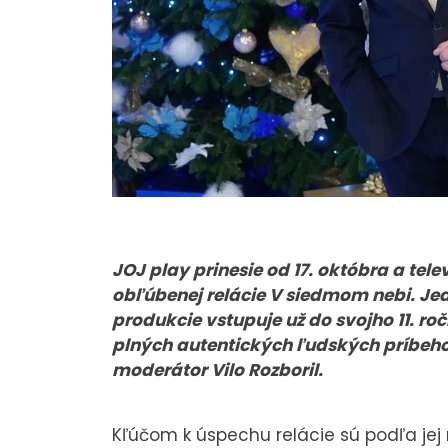
JOJ play prinesie od 17. októbra a tele
obľúbenej relácie V siedmom nebi. Jed
produkcie vstupuje už do svojho 11. ro
plných autentických ľudských príbeho
moderátor Vilo Rozboril.
Kľúčom k úspechu relácie sú podľa jej