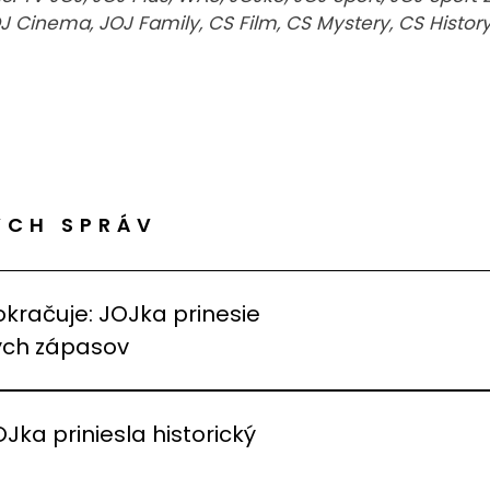
OJ Cinema, JOJ Family, CS Film, CS Mystery, CS Histor
ÝCH SPRÁV
okračuje: JOJka prinesie
vých zápasov
OJka priniesla historický