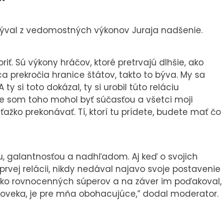
ýval z vedomostných výkonov Juraja nadšenie.
ť. Sú výkony hráčov, ktoré pretrvajú dlhšie, ako
nca prekročia hranice štátov, takto to býva. My sa
y si toto dokázal, ty si urobil túto reláciu
e som toho mohol byť súčasťou a všetci moji
ťažko prekonávať. Tí, ktorí tu prídete, budete mať čo
u, galantnosťou a nadhľadom. Aj keď o svojich
prvej relácii, nikdy nedával najavo svoje postavenie
 ako rovnocenných súperov a na záver im poďakoval,
človeka, je pre mňa obohacujúce,” dodal moderator.