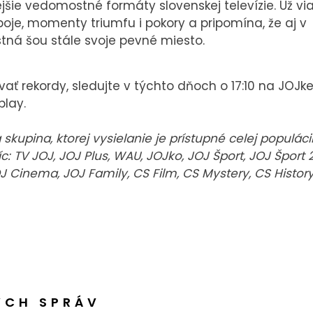
ejšie vedomostné formáty slovenskej televízie. Už vi
oje, momenty triumfu i pokory a pripomína, že aj v
á šou stále svoje pevné miesto.
ovať rekordy, sledujte v týchto dňoch o 17:10 na JOJke
play.
kupina, ktorej vysielanie je prístupné celej populáci
c: TV JOJ, JOJ Plus, WAU, JOJko, JOJ Šport, JOJ Šport 2
OJ Cinema, JOJ Family, CS Film, CS Mystery, CS Histor
ÝCH SPRÁV