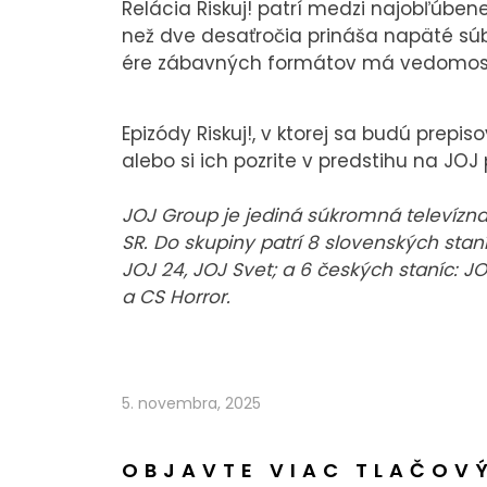
Relácia Riskuj! patrí medzi najobľúben
než dve desaťročia prináša napäté súb
ére zábavných formátov má vedomostn
Epizódy Riskuj!, v ktorej sa budú prepis
alebo si ich pozrite v predstihu na JOJ 
JOJ Group je jediná súkromná televízna s
SR. Do skupiny patrí 8 slovenských staní
JOJ 24, JOJ Svet; a 6 českých staníc: J
a CS Horror.
5. novembra, 2025
OBJAVTE VIAC TLAČOV