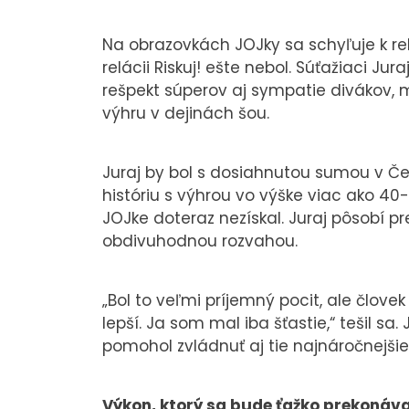
Na obrazovkách JOJky sa schyľuje k 
relácii Riskuj! ešte nebol. Súťažiaci Ju
rešpekt súperov aj sympatie divákov, 
výhru v dejinách šou.
Juraj by bol s dosiahnutou sumou v Če
históriu s výhrou vo výške viac ako 40-
JOJke doteraz nezískal. Juraj pôsobí 
obdivuhodnou rozvahou.
„Bol to veľmi príjemný pocit, ale človek
lepší. Ja som mal iba šťastie,“ tešil s
pomohol zvládnuť aj tie najnáročnejšie
Výkon, ktorý sa bude ťažko prekonáv