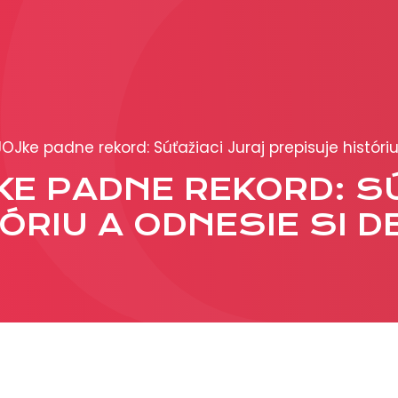
PRODUKCIA
REKLAMA
 JOJke padne rekord: Súťažiaci Juraj prepisuje históriu
Viac o reklamných
OJKE PADNE REKORD: S
formátoch
Obchodné podmienk
ÓRIU A ODNESIE SI D
Prezentácia 2026