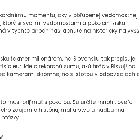
rekordnému momentu, aký v obľúbenej vedomostnej
raj, ktorý si svojimi vedomosťami a pokojom získal
má v týchto dňoch našliapnuté na historicky najvyšš
sku takmer milionárom, na Slovensku tak prepisuje
tisíc eur. Ide o rekordnú sumu, akú hráč v Riskuj! na
pred kamerami skromne, no s istotou v odpovediach 
 to musí prijímať s pokorou. Sú určite mnohí, oveľa
a. Jeho záujem o históriu, maliarstvo a hudbu mu
 otázky.
ať