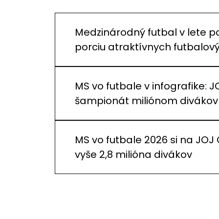
Medzinárodný futbal v lete p
porciu atraktívnych futbalo
MS vo futbale v infografike: J
šampionát miliónom divákov
MS vo futbale 2026 si na JOJ
vyše 2,8 milióna divákov