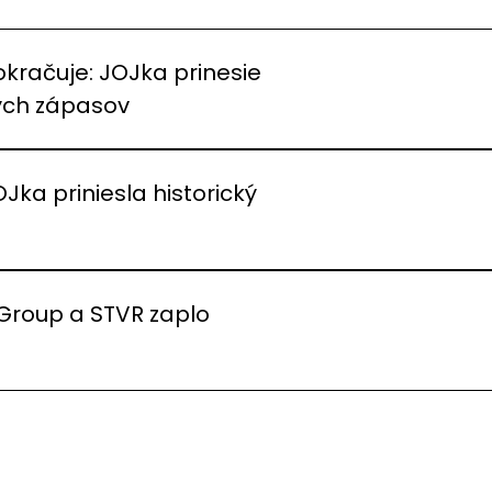
okračuje: JOJka prinesie
vých zápasov
OJka priniesla historický
 Group a STVR zaplo