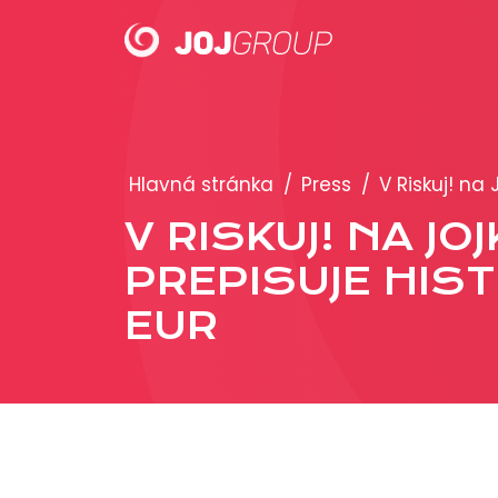
PORTFÓLIO
Hlavná stránka
/
Press
/
V Riskuj! na
Brandy
V RISKUJ! NA J
Produkty
PREPISUJE HIST
EUR