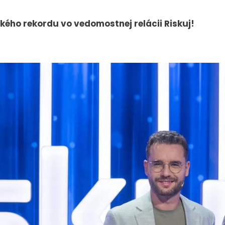
kého rekordu vo vedomostnej relácii Riskuj!
.
PRESS
VEREJNÉ
VYSIELANIE
Tlačové správy
MS 2026
B2B Rozhovory
K