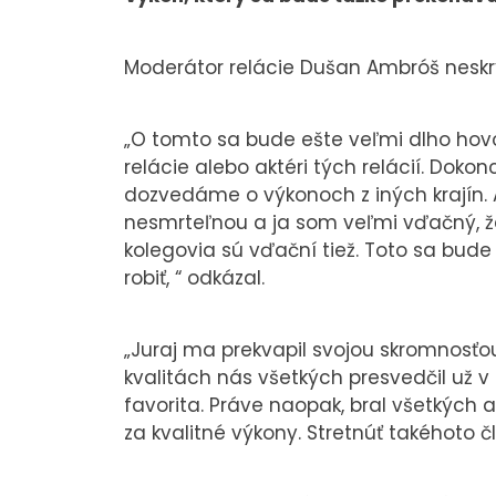
Moderátor relácie Dušan Ambróš neskr
„O tomto sa bude ešte veľmi dlho hovori
relácie alebo aktéri tých relácií. Doko
dozvedáme o výkonoch z iných krajín. A t
nesmrteľnou a ja som veľmi vďačný, ž
kolegovia sú vďační tiež. Toto sa bude 
robiť, “ odkázal.
„Juraj ma prekvapil svojou skromnosťo
kvalitách nás všetkých presvedčil už v 
favorita. Práve naopak, bral všetkých
za kvalitné výkony. Stretnúť takéhoto 