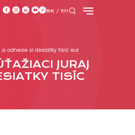
SK
EN
CASE STUDIES
 a odnesie si desiatky tisíc eur
ÚŤAŽIACI JURAJ
y
ESIATKY TISÍC