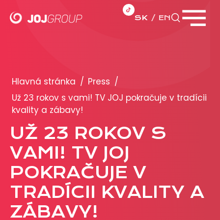
SK
EN
Zavrieť menu
PORTFÓLIO
Brandy
Hlavná stránka
/
Press
/
Produkty
Už 23 rokov s vami! TV JOJ pokračuje v tradícii
kvality a zábavy!
PRODUKCIA
UŽ 23 ROKOV S
VAMI! TV JOJ
REKLAMA
POKRAČUJE V
Viac o reklamných formátoch
Obchodné podmienky
TRADÍCII KVALITY A
Prezentácia 2026
ZÁBAVY!