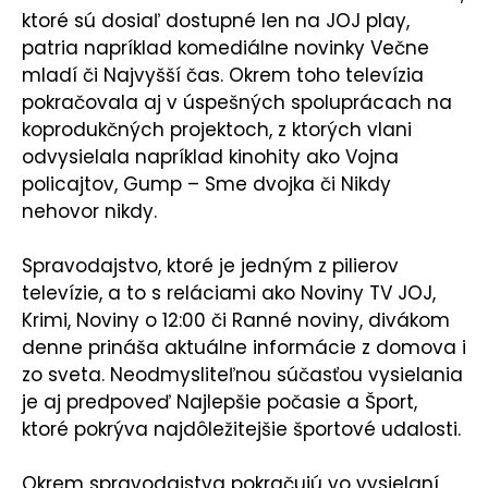
ktoré sú dosiaľ dostupné len na JOJ play,
patria napríklad komediálne novinky Večne
mladí či Najvyšší čas. Okrem toho televízia
pokračovala aj v úspešných spoluprácach na
koprodukčných projektoch, z ktorých vlani
odvysielala napríklad kinohity ako Vojna
policajtov, Gump – Sme dvojka či Nikdy
nehovor nikdy.
Spravodajstvo, ktoré je jedným z pilierov
televízie, a to s reláciami ako Noviny TV JOJ,
Krimi, Noviny o 12:00 či Ranné noviny, divákom
denne prináša aktuálne informácie z domova i
zo sveta. Neodmysliteľnou súčasťou vysielania
je aj predpoveď Najlepšie počasie a Šport,
ktoré pokrýva najdôležitejšie športové udalosti.
Okrem spravodajstva pokračujú vo vysielaní