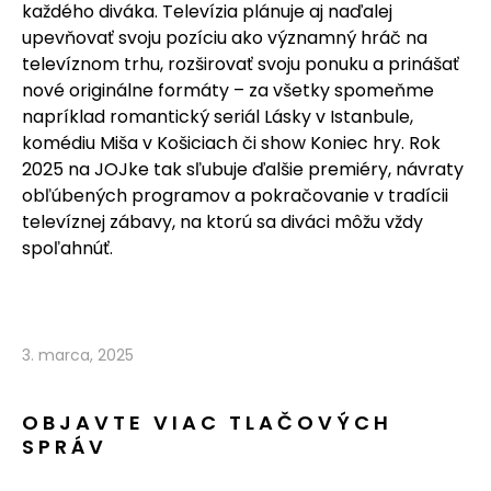
každého diváka. Televízia plánuje aj naďalej
upevňovať svoju pozíciu ako významný hráč na
televíznom trhu, rozširovať svoju ponuku a prinášať
nové originálne formáty – za všetky spomeňme
napríklad romantický seriál Lásky v Istanbule,
komédiu Miša v Košiciach či show Koniec hry. Rok
2025 na JOJke tak sľubuje ďalšie premiéry, návraty
obľúbených programov a pokračovanie v tradícii
televíznej zábavy, na ktorú sa diváci môžu vždy
spoľahnúť.
3. marca, 2025
OBJAVTE VIAC TLAČOVÝCH
SPRÁV