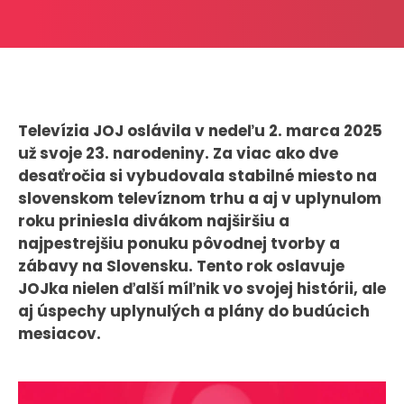
CASE STUDIES
O NÁS
Tím
Televízia JOJ oslávila v nedeľu 2. marca 2025
Kariéra
už svoje 23. narodeniny. Za viac ako dve
desaťročia si vybudovala stabilné miesto na
PRESS
slovenskom televíznom trhu a aj v uplynulom
roku priniesla divákom najširšiu a
Tlačové správy
najpestrejšiu ponuku pôvodnej tvorby a
B2B Rozhovory
zábavy na Slovensku. Tento rok oslavuje
JOJka nielen ďalší míľnik vo svojej histórii, ale
VEREJNÉ VYSIELANIE MS 2026
aj úspechy uplynulých a plány do budúcich
mesiacov.