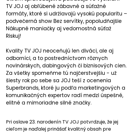
TV JOJ aj obľúbené zábavné a súťažné
formáty, ktoré si udržiavajú vysokú popularitu –
podvečerná show Bez servítky, popoludňajšie
Nákupné maniačky aj vedomostná súťaž
Riskuj!
Kvality TV JOJ neoceňujú len diváci, ale aj
odborníci, a to postredníctvom rôznych
novinárskych, dabingových či biznisových cien.
Za všetky spomeňme tú najčerstvejšiu - už
šiesty rok po sebe sa JOJ teší z ocenenia
Superbrands, ktoré ju podľa marketingových a
komunikačných expertov radí medzi úspešné,
elitné a mimoriadne silné značky.
Pri oslave 23. narodenín TV JOJ potvrdzuje, že jej
cieľom je naďalej prinášať kvalitný obsah pre