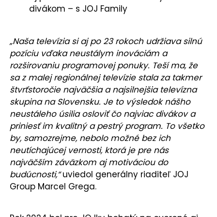
divákom – s JOJ Family
„Naša televízia si aj po 23 rokoch udržiava silnú
pozíciu vďaka neustálym inováciám a
rozširovaniu programovej ponuky. Teší ma, že
sa z malej regionálnej televízie stala za takmer
štvrťstoročie najväčšia a najsilnejšia televízna
skupina na Slovensku. Je to výsledok nášho
neustáleho úsilia osloviť čo najviac divákov a
priniesť im kvalitný a pestrý program. To všetko
by, samozrejme, nebolo možné bez ich
neutíchajúcej vernosti, ktorá je pre nás
najväčším záväzkom aj motiváciou do
budúcnosti,“
uviedol generálny riaditeľ JOJ
Group Marcel Grega.