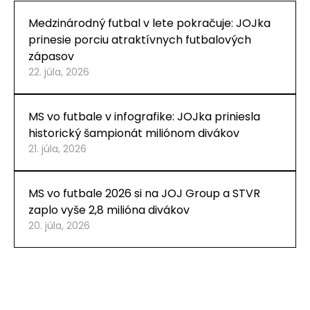
Medzinárodný futbal v lete pokračuje: JOJka
prinesie porciu atraktívnych futbalových
zápasov
22. júla, 2026
MS vo futbale v infografike: JOJka priniesla
historický šampionát miliónom divákov
21. júla, 2026
MS vo futbale 2026 si na JOJ Group a STVR
zaplo vyše 2,8 milióna divákov
20. júla, 2026