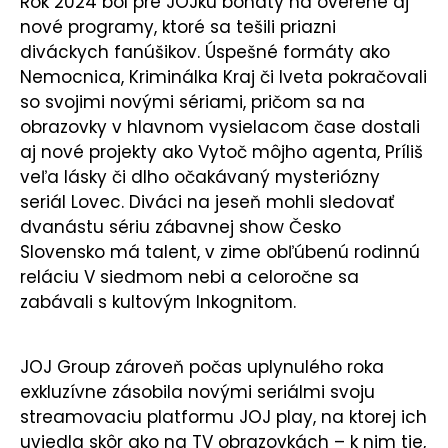
Rok 2024 bol pre JOJku bohatý na overené aj
nové programy, ktoré sa tešili priazni
diváckych fanúšikov. Úspešné formáty ako
Nemocnica, Kriminálka Kraj či Iveta pokračovali
so svojimi novými sériami, pričom sa na
obrazovky v hlavnom vysielacom čase dostali
aj nové projekty ako Vytoč môjho agenta, Príliš
veľa lásky či dlho očakávaný mysteriózny
seriál Lovec. Diváci na jeseň mohli sledovať
dvanástu sériu zábavnej show Česko
Slovensko má talent, v zime obľúbenú rodinnú
reláciu V siedmom nebi a celoročne sa
zabávali s kultovým Inkognitom.
JOJ Group zároveň počas uplynulého roka
exkluzívne zásobila novými seriálmi svoju
streamovaciu platformu JOJ play, na ktorej ich
uviedla skôr ako na TV obrazovkách – k nim tie,