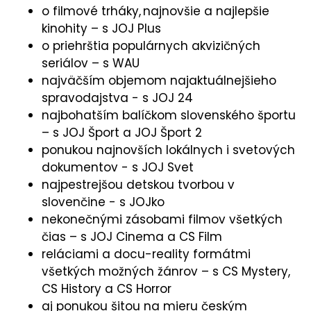
o filmové trháky, najnovšie a najlepšie
kinohity – s JOJ Plus
o priehrštia populárnych akvizičných
seriálov – s WAU
najväčším objemom najaktuálnejšieho
spravodajstva - s JOJ 24
najbohatším balíčkom slovenského športu
– s JOJ Šport a JOJ Šport 2
ponukou najnovších lokálnych i svetových
dokumentov - s JOJ Svet
najpestrejšou detskou tvorbou v
slovenčine - s JOJko
nekonečnými zásobami filmov všetkých
čias – s JOJ Cinema a CS Film
reláciami a docu-reality formátmi
všetkých možných žánrov – s CS Mystery,
CS History a CS Horror
aj ponukou šitou na mieru českým