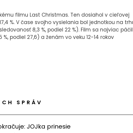
kému filmu Last Christmas. Ten dosiahol v cieľovej
17,4 %. V čase svojho vysielania bol jednotkou na trh
sledovanosť 8,3 %, podiel 22 %). Film sa najviac páčil
 %, podiel 27,6) a ženám vo veku 12-14 rokov
ÝCH SPRÁV
okračuje: JOJka prinesie