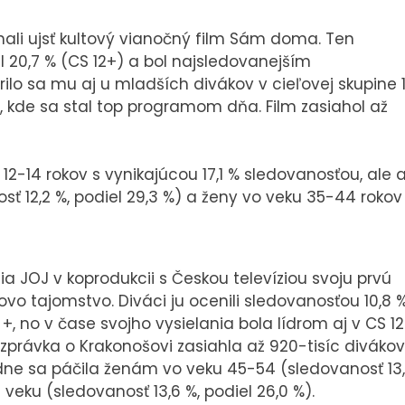
hali ujsť kultový vianočný film Sám doma. Ten
 20,7 % (CS 12+) a bol najsledovanejším
o sa mu aj u mladších divákov v cieľovej skupine 
), kde sa stal top programom dňa. Film zasiahol až
-14 rokov s vynikajúcou 17,1 % sledovanosťou, ale a
ť 12,2 %, podiel 29,3 %) a ženy vo veku 35-44 rokov
a JOJ v koprodukcii s Českou televíziou svoju prvú
o tajomstvo. Diváci ju ocenili sledovanosťou 10,8 
 +, no v čase svojho vysielania bola lídrom aj v CS 1
ozprávka o Krakonošovi zasiahla až 920-tisíc divákov
adne sa páčila ženám vo veku 45-54 (sledovanosť 13
veku (sledovanosť 13,6 %, podiel 26,0 %).