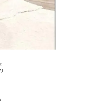
%
,1
6