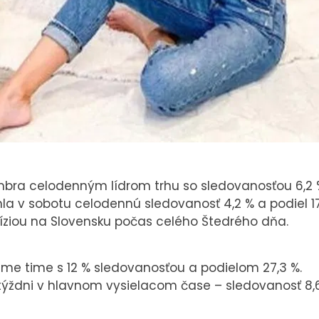
mbra celodenným lídrom trhu so sledovanosťou 6,2 
hla v sobotu celodennú sledovanosť 4,2 % a podiel 17
víziou na Slovensku počas celého Štedrého dňa.
ime time s 12 % sledovanosťou a podielom 27,3 %.
1. týždni v hlavnom vysielacom čase – sledovanosť 8,