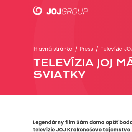
PORTFÓLIO
Hlavná stránka
/
Press
/
Televízia J
Brandy
TELEVÍZIA JOJ
Produkty
SVIATKY
Legendárny film Sám doma opäť bodo
televízie JOJ Krakonošovo tajomstvo 