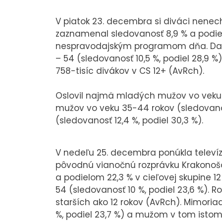
V piatok 23. decembra si diváci nenec
zaznamenal sledovanosť 8,9 % a podiel
nespravodajským programom dňa. Daril
– 54 (sledovanosť 10,5 %, podiel 28,9 %
758-tisíc divákov v CS 12+ (AvRch).
Oslovil najmä mladých mužov vo veku 12
mužov vo veku 35-44 rokov (sledovanos
(sledovanosť 12,4 %, podiel 30,3 %).
V nedeľu 25. decembra ponúkla televízi
pôvodnú vianočnú rozprávku Krakonošov
a podielom 22,3 % v cieľovej skupine 12
54 (sledovanosť 10 %, podiel 23,6 %). R
starších ako 12 rokov (AvRch). Mimori
%, podiel 23,7 %) a mužom v tom istom 