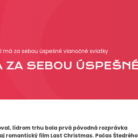
PRODUKCIA
REKLAMA
OJ má za sebou úspešné vianočné sviatky
Viac o reklamných
 MÁ ZA SEBOU ÚSPEŠN
formátoch
Obchodné podmienk
Prezentácia 2026
val, lídrom trhu bola prvá pôvodná rozprávka
aj romantický film Last Christmas. Počas Štedrého