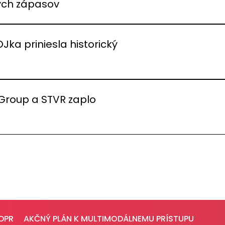
vých zápasov
OJka priniesla historický
 Group a STVR zaplo
DPR
AKČNÝ PLÁN K MULTIMODÁLNEMU PRÍSTUPU