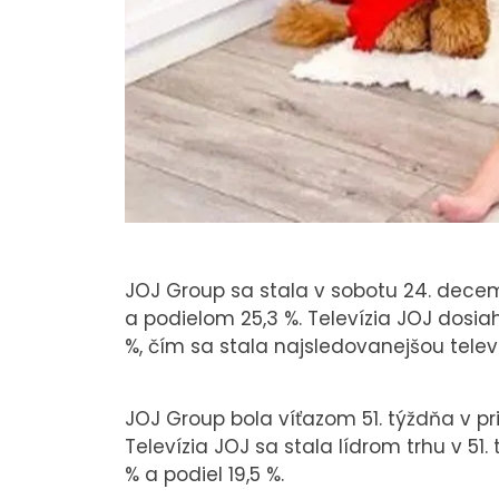
JOJ Group sa stala v sobotu 24. dece
a podielom 25,3 %. Televízia JOJ dosia
%, čím sa stala najsledovanejšou tele
JOJ Group bola víťazom 51. týždňa v pr
Televízia JOJ sa stala lídrom trhu v 5
% a podiel 19,5 %.