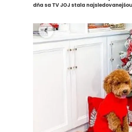
dňa sa TV JOJ stala najsledovanejšou
O NÁS
Tím
Kariéra