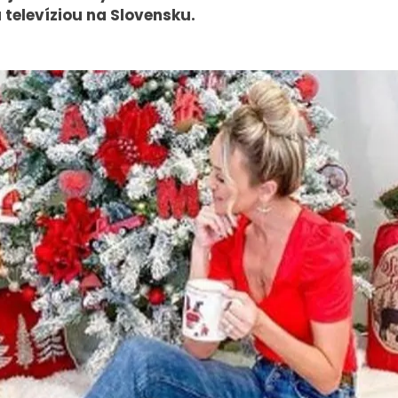
 televíziou na Slovensku.
PRESS
VEREJNÉ
VYSIELANIE
Tlačové správy
MS 2026
B2B Rozhovory
K