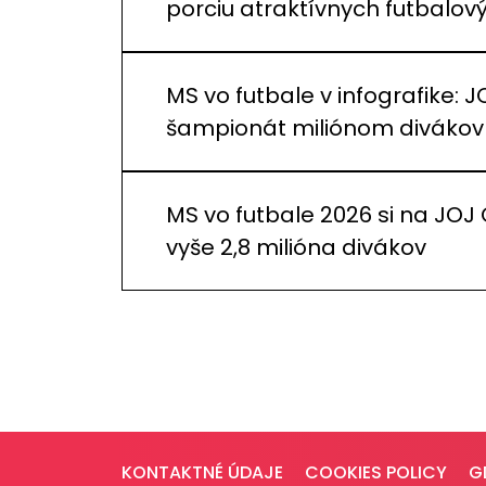
porciu atraktívnych futbalo
MS vo futbale v infografike: J
šampionát miliónom divákov
MS vo futbale 2026 si na JOJ
vyše 2,8 milióna divákov
KONTAKTNÉ ÚDAJE
COOKIES POLICY
G