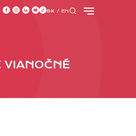
SK
EN
CASE STUDIES
É VIANOČNÉ
y