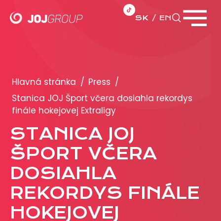
SK
EN
Zavrieť menu
PORTFÓLIO
Brandy
Hlavná stránka
/
Press
/
Produkty
Stanica JOJ Šport včera dosiahla rekordys
finále hokejovej Extraligy
PRODUKCIA
STANICA JOJ
ŠPORT VČERA
REKLAMA
DOSIAHLA
Viac o reklamných formátoch
Obchodné podmienky
REKORDYS FINÁLE
Prezentácia 2026
HOKEJOVEJ