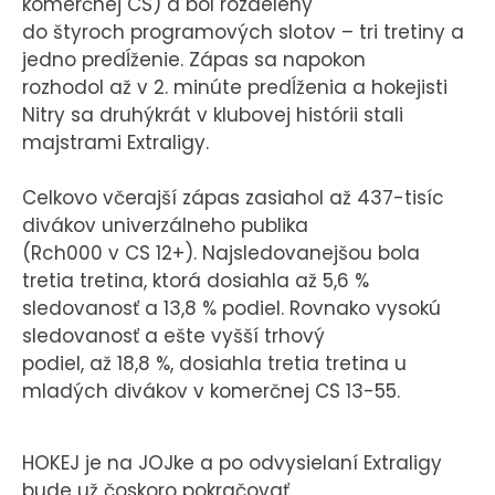
komerčnej CS) a bol rozdelený
do štyroch programových slotov – tri tretiny a
jedno predĺženie. Zápas sa napokon
rozhodol až v 2. minúte predĺženia a hokejisti
Nitry sa druhýkrát v klubovej histórii stali
majstrami Extraligy.
Celkovo včerajší zápas zasiahol až 437-tisíc
divákov univerzálneho publika
(Rch000 v CS 12+). Najsledovanejšou bola
tretia tretina, ktorá dosiahla až 5,6 %
sledovanosť a 13,8 % podiel. Rovnako vysokú
sledovanosť a ešte vyšší trhový
podiel, až 18,8 %, dosiahla tretia tretina u
mladých divákov v komerčnej CS 13-55.
HOKEJ je na JOJke a po odvysielaní Extraligy
bude už čoskoro pokračovať