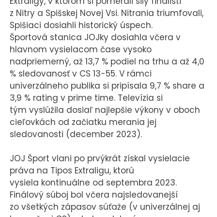
Extraligy, v ktorom si pomerali sily finalisti
z Nitry a Spišskej Novej Vsi. Nitrania triumfovali,
Spišiaci dosiahli historický úspech.
Športová stanica JOJky dosiahla včera v
hlavnom vysielacom čase vysoko
nadpriemerný, až 13,7 % podiel na trhu a až 4,0
% sledovanosť v CS 13-55. V rámci
univerzálneho publika si pripísala 9,7 % share a
3,9 % rating v prime time. Televízia si
tým vyslúžila dosiaľ najlepšie výkony v oboch
cieľovkách od začiatku merania jej
sledovanosti (december 2023).
JOJ Šport vlani po prvýkrát získal vysielacie
práva na Tipos Extraligu, ktorú
vysiela kontinuálne od septembra 2023.
Finálový súboj bol včera najsledovanejší
zo všetkých zápasov súťaže (v univerzálnej aj