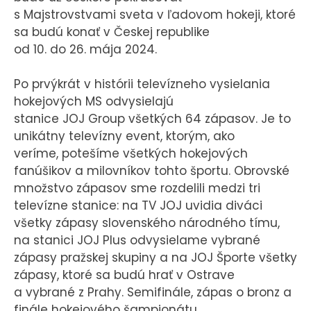
s Majstrovstvami sveta v ľadovom hokeji, ktoré
sa budú konať v Českej republike
od 10. do 26. mája 2024.
Po prvýkrát v histórii televízneho vysielania
hokejových MS odvysielajú
stanice JOJ Group všetkých 64 zápasov. Je to
unikátny televízny event, ktorým, ako
veríme, potešíme všetkých hokejových
fanúšikov a milovníkov tohto športu. Obrovské
množstvo zápasov sme rozdelili medzi tri
televízne stanice: na TV JOJ uvidia diváci
všetky zápasy slovenského národného tímu,
na stanici JOJ Plus odvysielame vybrané
zápasy pražskej skupiny a na JOJ Športe všetky
zápasy, ktoré sa budú hrať v Ostrave
a vybrané z Prahy. Semifinále, zápas o bronz a
finále hokejového šampionátu