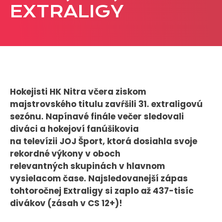
EXTRALIGY
CASE STUDIES
O NÁS
Tím
Kariéra
Hokejisti HK Nitra včera ziskom
majstrovského titulu zavŕšili 31. extraligovú
PRESS
sezónu. Napínavé finále večer sledovali
Tlačové správy
diváci a hokejoví fanúšikovia
B2B Rozhovory
na televízii JOJ Šport, ktorá dosiahla svoje
rekordné výkony v oboch
relevantných skupinách v hlavnom
VEREJNÉ VYSIELANIE MS 2026
vysielacom čase. Najsledovanejší zápas
tohtoročnej Extraligy si zaplo až 437-tisíc
divákov (zásah v CS 12+)!