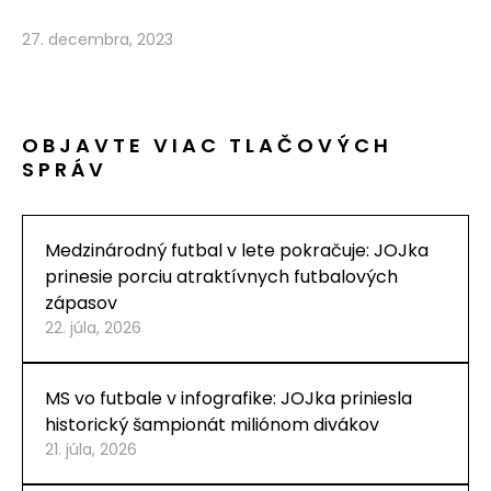
27. decembra, 2023
OBJAVTE VIAC TLAČOVÝCH
SPRÁV
Medzinárodný futbal v lete pokračuje: JOJka
prinesie porciu atraktívnych futbalových
zápasov
22. júla, 2026
MS vo futbale v infografike: JOJka priniesla
historický šampionát miliónom divákov
21. júla, 2026