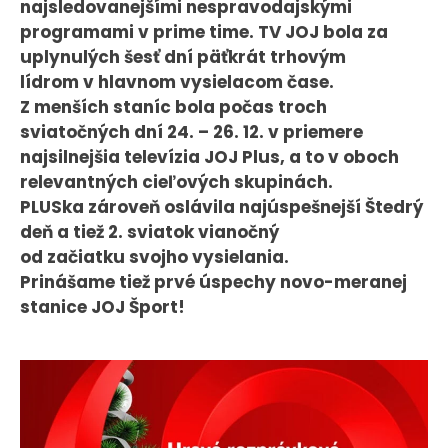
najsledovanejšími nespravodajskými
KONTAKT
programami v prime time. TV JOJ bola za
uplynulých šesť dní päťkrát trhovým
lídrom v hlavnom vysielacom čase.
Z menších staníc bola počas troch
sviatočných dní 24. – 26. 12. v priemere
najsilnejšia televízia JOJ Plus, a to v oboch
relevantných cieľových skupinách.
PLUSka zároveň oslávila najúspešnejší Štedrý
deň a tiež 2. sviatok vianočný
od začiatku svojho vysielania.
Prinášame tiež prvé úspechy novo-meranej
stanice JOJ Šport!