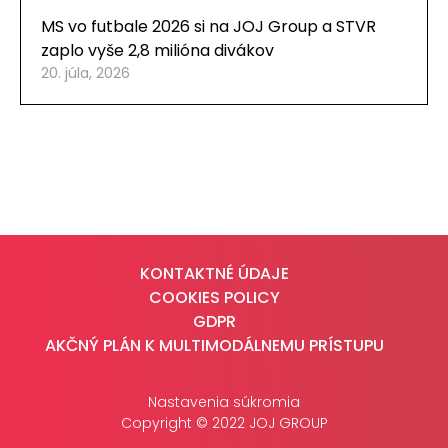
MS vo futbale 2026 si na JOJ Group a STVR
zaplo vyše 2,8 milióna divákov
20. júla, 2026
KONTAKTNÉ ÚDAJE
COOKIES POLICY
GDPR
AKČNÝ PLÁN K MULTIMODÁLNEMU PRÍSTUPU
Nastavenia súkromia
Copyright © 2022 JOJ GROUP