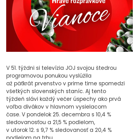
V 51. týždni si televízia JOJ svojou štedrou
programovou ponukou vyslúžila
až päťkrát prvenstvo v prime time spomedzi
všetkých slovenských staníc. Aj tento
týždeň slávi každý večer úspechy ako prvá
voľba divákov v hlavnom vysielacom
čase. V pondelok 25. decembra s 10,4 %
sledovanosťou a 21,5 % podielom,
v utorok 12. s 9,7 % sledovanosť a 20,4 %
podielom na trhu.