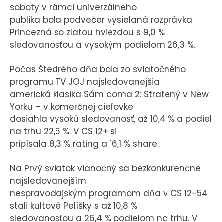
soboty v rámci univerzálneho
publika bola podvečer vysielaná rozprávka
Princezná so zlatou hviezdou s 9,0 %
sledovanosťou a vysokým podielom 26,3 %.
Počas Štedrého dňa bola zo sviatočného
programu TV JOJ najsledovanejšia
americká klasika Sám doma 2: Stratený v New
Yorku – v komerčnej cieľovke
dosiahla vysokú sledovanosť, až 10,4 % a podiel
na trhu 22,6 %. V CS 12+ si
pripísala 8,3 % rating a 16,1 % share.
Na Prvý sviatok vianočný sa bezkonkurenčne
najsledovanejším
nespravodajským programom dňa v CS 12-54
stali kultové Pelíšky s až 10,8 %
sledovanosťou a 26,4 % podielom na trhu. V