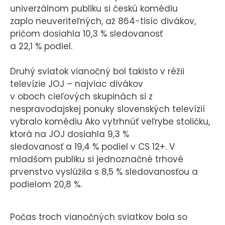
univerzálnom publiku si českú komédiu
zaplo neuveriteľných, až 864-tisíc divákov,
pričom dosiahla 10,3 % sledovanosť
a 22,1 % podiel.
Druhý sviatok vianočný bol takisto v réžii
televízie JOJ – najviac divákov
v oboch cieľových skupinách si z
nespravodajskej ponuky slovenských televízií
vybralo komédiu Ako vytrhnúť veľrybe stoličku,
ktorá na JOJ dosiahla 9,3 %
sledovanosť a 19,4 % podiel v CS 12+. V
mladšom publiku si jednoznačné trhové
prvenstvo vyslúžila s 8,5 % sledovanosťou a
podielom 20,8 %.
Počas troch vianočných sviatkov bola so