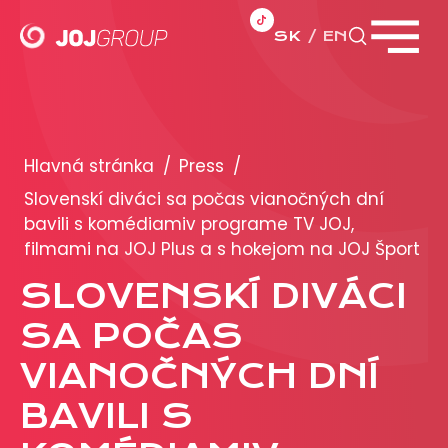
SK
EN
Zavrieť menu
PORTFÓLIO
Brandy
Hlavná stránka
/
Press
/
Produkty
Slovenskí diváci sa počas vianočných dní
bavili s komédiamiv programe TV JOJ,
filmami na JOJ Plus a s hokejom na JOJ Šport
PRODUKCIA
SLOVENSKÍ DIVÁCI
REKLAMA
SA POČAS
Viac o reklamných formátoch
VIANOČNÝCH DNÍ
Obchodné podmienky
BAVILI S
Prezentácia 2026