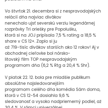
Vo štvrtok 21. decembra si z nespravodajských
relácií dňa najviac divákov
nenechalo ujsť severskú verziu legendárnej
rozprávky Tri oriešky pre Popolušku,
ktorá si na JOJ pripísala 7,5 % rating a 18,5 %
share v CS 12+. Zaplo si ju
až 719-tisíc divákov starších ako 12 rokov! Aj v
obchodnej cieľovke bol nórsko-
litovský film TOP nespravodajským
programom dňa (6,2 % Rtg a 20,4 % Shr).
V piatok 22. 12. bola pre mladšie publikum
absolútne najsledovanejším
programom celého dňa komédia Sám doma,
ktorá v CS 12-54 dosiahla 9,6 %
sledovanosť a vysoko nadpriemerný podiel, až
30,4 %. V rámci univerzálnej