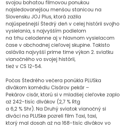
svojou bohatou filmovou ponukou
najsledovanejšou menšou stanicou na
Slovensku JOJ Plus, ktorá zažila
najúspešnejší Štedrý deň v celej histórii svojho
vysielania, s najvyšším podielom
na trhu celodenne aj v hlavnom vysielacom
čase v obchodnej cieľovej skupine. Takisto
oslávila najvyšší prime time výkon 2. sviatku
vianočného vo svojej histórii,
tiež v CS 12-54.
Počas Štedrého večera ponúkla PLUSka
divákom komédiu Cisárov pekár –
Pekárov cisár, ktorú si v mladšej cieľovke zaplo
až 242-tisíc divákov (2,7 % Rtg
a 6,2 % Shr). Na Druhý sviatok vianočný si
diváci na PLUSke pozreli film Taxi, taxi,
ktorý mal dosah až na 168-tisíc divákov vo