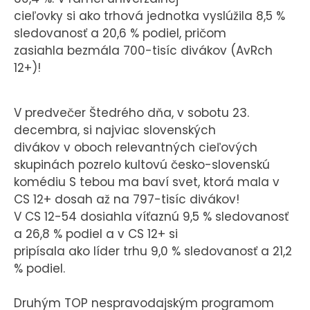
cieľovky si ako trhová jednotka vyslúžila 8,5 %
sledovanosť a 20,6 % podiel, pričom
zasiahla bezmála 700-tisíc divákov (AvRch
12+)!
V predvečer Štedrého dňa, v sobotu 23.
decembra, si najviac slovenských
divákov v oboch relevantných cieľových
skupinách pozrelo kultovú česko-slovenskú
komédiu S tebou ma baví svet, ktorá mala v
CS 12+ dosah až na 797-tisíc divákov!
V CS 12-54 dosiahla víťaznú 9,5 % sledovanosť
a 26,8 % podiel a v CS 12+ si
pripísala ako líder trhu 9,0 % sledovanosť a 21,2
% podiel.
Druhým TOP nespravodajským programom