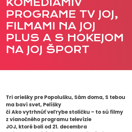
KOMÉDIAMIV
CASE STUDIES
PROGRAME TV JOJ,
FILMAMI NA JOJ
O NÁS
PLUS A S HOKEJOM
Tím
Kariéra
NA JOJ ŠPORT
PRESS
Tlačové správy
B2B Rozhovory
Tri oriešky pre Popolušku, Sám doma, S tebou
VEREJNÉ VYSIELANIE MS 2026
ma baví svet, Pelíšky
či Ako vytrhnúť veľrybe stoličku – to sú filmy
z vianočného programu televízie
JOJ, ktoré boli od 21. decembra