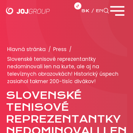
SK
EN
Zavrieť menu
PORTFÓLIO
Brandy
Hlavná stránka
/
Press
/
Produkty
Slovenské tenisové reprezentantky
nedominovali len na kurte, ale aj na
televíznych obrazovkách! Historický úspech
PRODUKCIA
zasiahol takmer 200-tisíc divákov!
REKLAMA
SLOVENSKÉ
TENISOVÉ
Viac o reklamných formátoch
Obchodné podmienky
REPREZENTANTKY
Prezentácia 2026
NEDOMINOVALI LEN