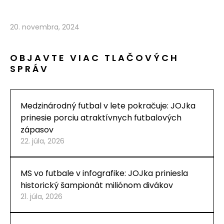
20. novembra, 2024
OBJAVTE VIAC TLAČOVÝCH
SPRÁV
Medzinárodný futbal v lete pokračuje: JOJka
prinesie porciu atraktívnych futbalových
zápasov
22. júla, 2026
MS vo futbale v infografike: JOJka priniesla
historický šampionát miliónom divákov
21. júla, 2026