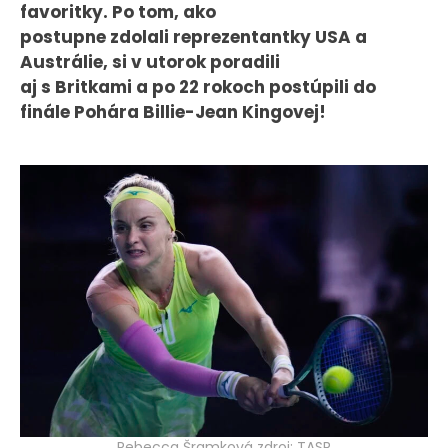
favoritky. Po tom, ako
KONTAKT
postupne zdolali reprezentantky USA a
Austrálie, si v utorok poradili
aj s Britkami a po 22 rokoch postúpili do
finále Pohára Billie-Jean Kingovej!
Rebecca Šramková zdroj: TASR