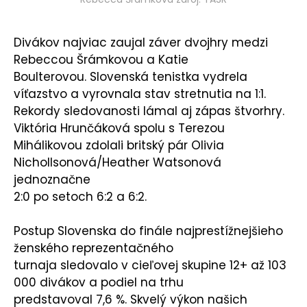
Divákov najviac zaujal záver dvojhry medzi
Rebeccou Šrámkovou a Katie
Boulterovou. Slovenská tenistka vydrela
víťazstvo a vyrovnala stav stretnutia na 1:1.
Rekordy sledovanosti lámal aj zápas štvorhry.
Viktória Hrunčáková spolu s Terezou
Mihálikovou zdolali britský pár Olivia
Nichollsonová/Heather Watsonová
jednoznačne
2:0 po setoch 6:2 a 6:2.
Postup Slovenska do finále najprestížnejšieho
ženského reprezentačného
turnaja sledovalo v cieľovej skupine 12+ až 103
000 divákov a podiel na trhu
predstavoval 7,6 %. Skvelý výkon našich