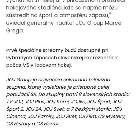
vychutnať si hokej aj v prirodzenom prostredí
hokejového štadióna, kde sa naplno môžu
sústrediť na šport a atmosféru zápasu,"
uviedol generálny riaditeľ JOJ Group Marcel
Grega.
Prvé špeciálne streamy budú dostupné pri
vybraných zápasoch slovenskej reprezentácie
počas MS v ľadovom hokeji.
JOJ Group je najväčšia súkromná televízna
skupina, ktorej vysielanie je prístupné celej
populácii SR. Do skupiny patrí 8 slovenských staníc:
TV JOJ, JOJ Plus, JOJ Krimi, JOJko, JOJ Šport, JOJ
Šport 2, JOJ 24, JOJ Svet; a 7 českých staníc: JOJ
Cinema, JOJ Family, JOJ Svět, CS Film, CS Mystery,
CS History a CS Horror.