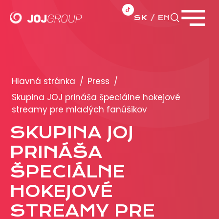
SK
EN
Zavrieť menu
PORTFÓLIO
Brandy
Hlavná stránka
/
Press
/
Produkty
Skupina JOJ prináša špeciálne hokejové
streamy pre mladých fanúšikov
PRODUKCIA
SKUPINA JOJ
PRINÁŠA
REKLAMA
ŠPECIÁLNE
Viac o reklamných formátoch
Obchodné podmienky
HOKEJOVÉ
Prezentácia 2026
STREAMY PRE