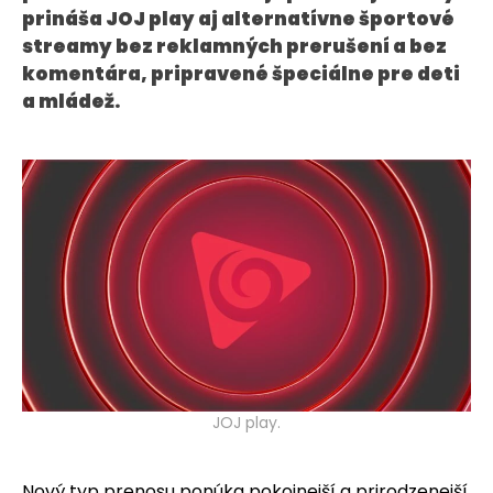
prináša JOJ play aj alternatívne športové
KONTAKT
streamy bez reklamných prerušení a bez
komentára, pripravené špeciálne pre deti
a mládež.
JOJ play.
Nový typ prenosu ponúka pokojnejší a prirodzenejší