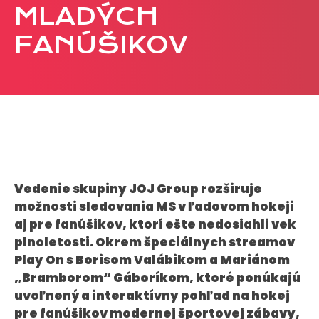
MLADÝCH
CASE STUDIES
FANÚŠIKOV
O NÁS
Tím
Kariéra
PRESS
Tlačové správy
Vedenie skupiny JOJ Group rozširuje
B2B Rozhovory
možnosti sledovania MS v ľadovom hokeji
aj pre fanúšikov, ktorí ešte nedosiahli vek
plnoletosti. Okrem špeciálnych streamov
VEREJNÉ VYSIELANIE MS 2026
Play On s Borisom Valábikom a Mariánom
„Bramborom“ Gáboríkom, ktoré ponúkajú
uvoľnený a interaktívny pohľad na hokej
pre fanúšikov modernej športovej zábavy,