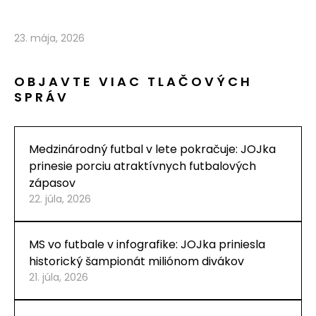
23. mája, 2026
OBJAVTE VIAC TLAČOVÝCH
SPRÁV
Medzinárodný futbal v lete pokračuje: JOJka
prinesie porciu atraktívnych futbalových
zápasov
22. júla, 2026
MS vo futbale v infografike: JOJka priniesla
historický šampionát miliónom divákov
21. júla, 2026