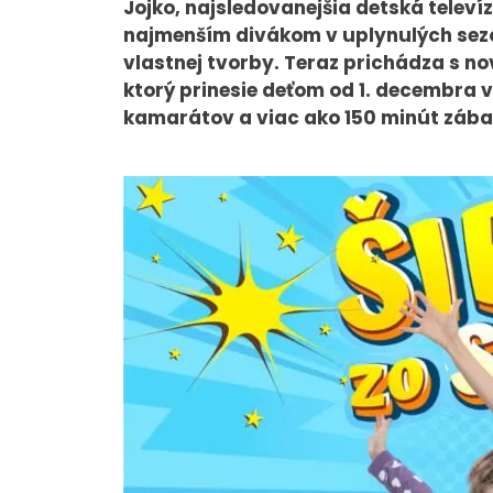
Jojko, najsledovanejšia detská telev
najmenším divákom v uplynulých sez
vlastnej tvorby. Teraz prichádza s n
ktorý prinesie deťom od 1. decembra 
O NÁS
kamarátov a viac ako 150 minút zába
Tím
Kariéra