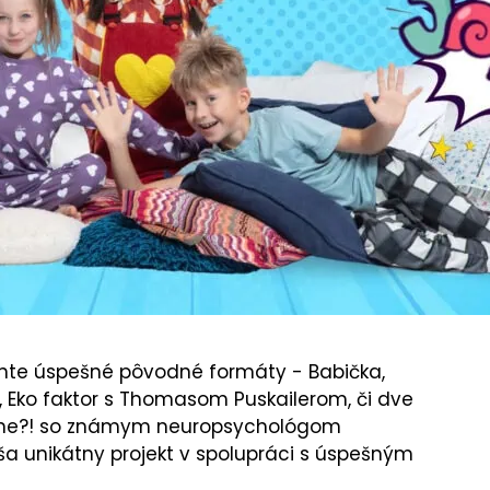
nte úspešné pôvodné formáty - Babička,
, Eko faktor s Thomasom Puskailerom, či dve
vážne?! so známym neuropsychológom
ša unikátny projekt v spolupráci s úspešným