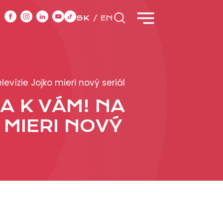
SK
EN
CASE STUDIES
evízie Jojko mieri nový seriál
A K VÁM! NA
y
 MIERI NOVÝ