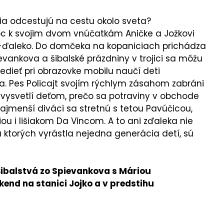
čia odcestujú na cestu okolo sveta?
oc k svojim dvom vnúčatkám Aničke a Jožkovi
ko-ďaleko. Do domčeka na kopaniciach prichádza
vankova a šibalské prázdniny v trojici sa môžu
sedieť pri obrazovke mobilu naučí deti
. Pes Policajt svojím rýchlym zásahom zabráni
vysvetlí deťom, prečo sa potraviny v obchode
jmenší diváci sa stretnú s tetou Pavúčicou,
u i lišiakom Da Vincom. A to ani zďaleka nie
a ktorých vyrástla nejedna generácia detí, sú
 Šibalstvá zo Spievankova s Máriou
end na stanici Jojko a v predstihu