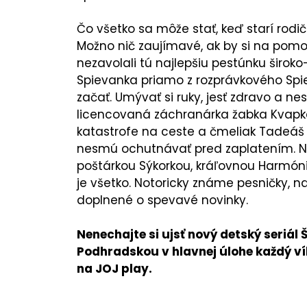
Čo všetko sa môže stať, keď starí rodi
Možno nič zaujímavé, ak by si na pom
nezavolali tú najlepšiu pestúnku širo
Spievanka priamo z rozprávkového Spie
začať. Umývať si ruky, jesť zdravo a ne
licencovaná záchranárka žabka Kvapka
katastrofe na ceste a čmeliak Tadeáš 
nesmú ochutnávať pred zaplatením. Na
poštárkou Sýkorkou, kráľovnou Harmónio
je všetko. Notoricky známe pesničky, n
doplnené o spevavé novinky.
Nenechajte si ujsť nový detský seriál
Podhradskou v hlavnej úlohe každý vík
na JOJ play.