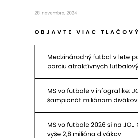
28. novembra, 2024
OBJAVTE VIAC TLAČOV
Medzinárodný futbal v lete p
porciu atraktívnych futbalo
MS vo futbale v infografike: J
šampionát miliónom divákov
MS vo futbale 2026 si na JOJ
vyše 2,8 milióna divákov