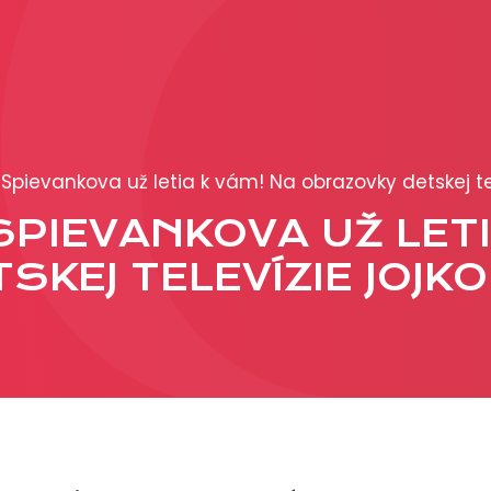
PRODUKCIA
REKLAMA
 Spievankova už letia k vám! Na obrazovky detskej tel
Viac o reklamných
SPIEVANKOVA UŽ LETI
formátoch
Obchodné podmienk
KEJ TELEVÍZIE JOJKO
Prezentácia 2026