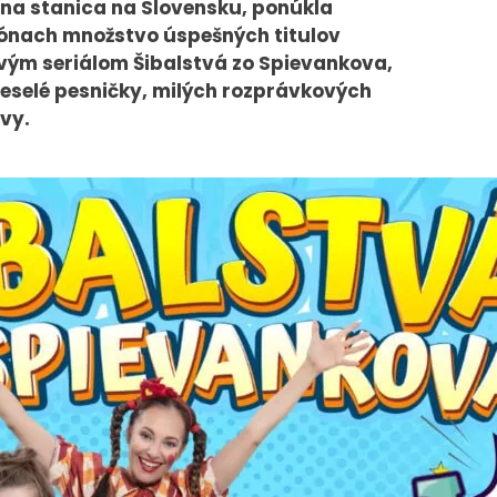
ízna stanica na Slovensku, ponúkla
ónach množstvo úspešných titulov
ovým seriálom Šibalstvá zo Spievankova,
veselé pesničky, milých rozprávkových
PRESS
VEREJNÉ
vy.
VYSIELANIE
Tlačové správy
MS 2026
B2B Rozhovory
K