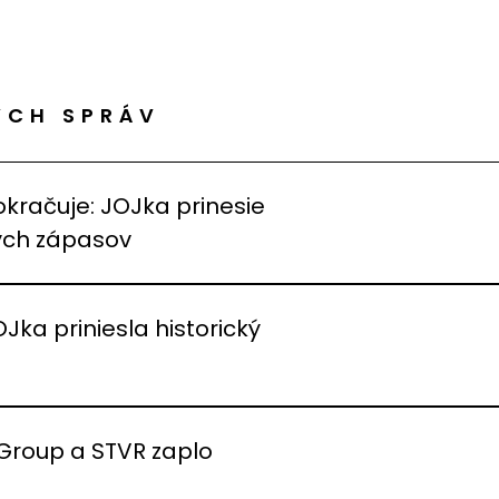
ÝCH SPRÁV
okračuje: JOJka prinesie
vých zápasov
OJka priniesla historický
 Group a STVR zaplo