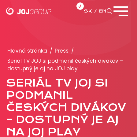
SK
EN
Zavrieť menu
PORTFÓLIO
Brandy
Hlavná stránka
/
Press
/
Produkty
Seriál TV JOJ si podmanil českých divákov –
dostupný je aj na JOJ play
PRODUKCIA
SERIÁL TV JOJ SI
PODMANIL
REKLAMA
ČESKÝCH DIVÁKOV
Viac o reklamných formátoch
Obchodné podmienky
– DOSTUPNÝ JE AJ
Prezentácia 2026
NA JOJ PLAY