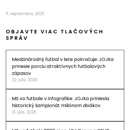
11. septembra, 2025
OBJAVTE VIAC TLAČOVÝCH
SPRÁV
Medzinárodný futbal v lete pokračuje: JOJka
prinesie porciu atraktívnych futbalových
zápasov
22. júla, 2026
MS vo futbale v infografike: JOJka priniesla
historický šampionát miliónom divákov
21. júla, 2026