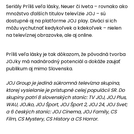
Seriály Príliš veľa lásky, Neuer či Iveta – rovnako ako
množstvo ďalších titulov televízie JOJ – sú
dostupné aj na platforme JOJ play. Diváci si ich
môžu vychutnať kedykoľvek a kdekoľvek – nielen
na televíznej obrazovke, ale aj online.
Príliš veľa lásky je tak dôkazom, že pôvodná tvorba
JOJky má nadnárodný potenciál a dokáže zaujať
publikum aj mimo Slovenska.
JOJ Group je jediná súkromná televízna skupina,
ktorej vysielanie je prístupné celej populácii SR. Do
skupiny patrí 8 slovenských staníc: TV JOJ, JOJ Plus,
WAU, JOJko, JOJ Šport, JOJ Šport 2, JOJ 24, JOJ Svet;
a 6 českých staníc: JOJ Cinema, JOJ Family, CS
Film, CS Mystery, CS History a CS Horror.