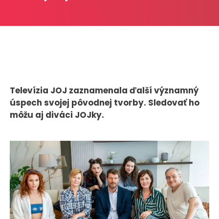
CASE STUDIES
O NÁS
Tím
Kariéra
Televízia JOJ zaznamenala ďalší významný
úspech svojej pôvodnej tvorby. Sledovať ho
PRESS
môžu aj diváci JOJky.
Tlačové správy
B2B Rozhovory
VEREJNÉ VYSIELANIE MS 2026