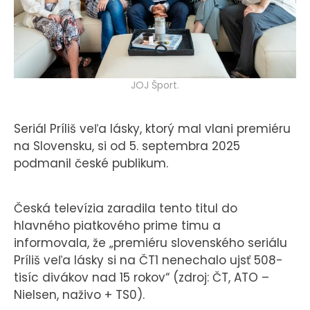
KONTAKT
JOJ Šport.
Seriál Príliš veľa lásky, ktorý mal vlani premiéru
na Slovensku, si od 5. septembra 2025
podmanil české publikum.
Česká televízia zaradila tento titul do
hlavného piatkového prime timu a
informovala, že „premiéru slovenského seriálu
Príliš veľa lásky si na ČT1 nenechalo ujsť 508-
tisíc divákov nad 15 rokov“ (zdroj: ČT, ATO –
Nielsen, naživo + TS0).