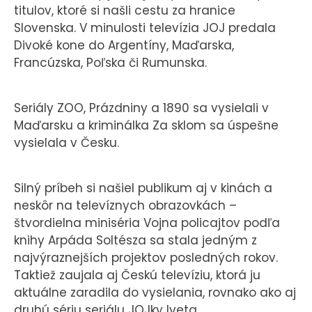
titulov, ktoré si našli cestu za hranice
Slovenska. V minulosti televízia JOJ predala
Divoké kone do Argentíny, Maďarska,
Francúzska, Poľska či Rumunska.
Seriály ZOO, Prázdniny a 1890 sa vysielali v
Maďarsku a kriminálka Za sklom sa úspešne
vysielala v Česku.
Silný príbeh si našiel publikum aj v kinách a
neskôr na televíznych obrazovkách –
štvordielna miniséria Vojna policajtov podľa
knihy Arpáda Soltésza sa stala jedným z
najvýraznejších projektov posledných rokov.
Taktiež zaujala aj Českú televíziu, ktorá ju
aktuálne zaradila do vysielania, rovnako ako aj
druhú sériu seriálu JOJky Iveta.