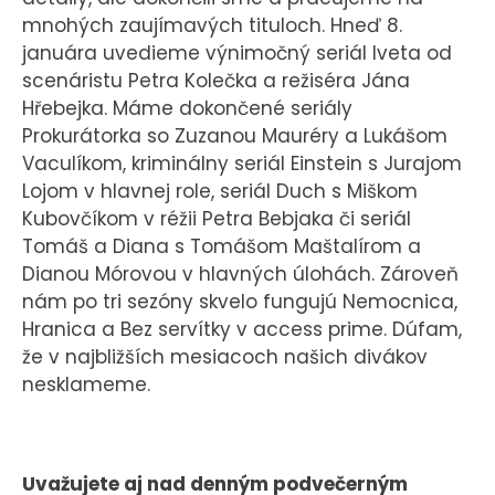
mnohých zaujímavých tituloch. Hneď 8.
januára uvedieme výnimočný seriál Iveta od
scenáristu Petra Kolečka a režiséra Jána
Hřebejka. Máme dokončené seriály
Prokurátorka so Zuzanou Mauréry a Lukášom
Vaculíkom, kriminálny seriál Einstein s Jurajom
Lojom v hlavnej role, seriál Duch s Miškom
Kubovčíkom v réžii Petra Bebjaka či seriál
Tomáš a Diana s Tomášom Maštalírom a
Dianou Mórovou v hlavných úlohách. Zároveň
nám po tri sezóny skvelo fungujú Nemocnica,
Hranica a Bez servítky v access prime. Dúfam,
že v najbližších mesiacoch našich divákov
nesklameme.
Uvažujete aj nad denným podvečerným