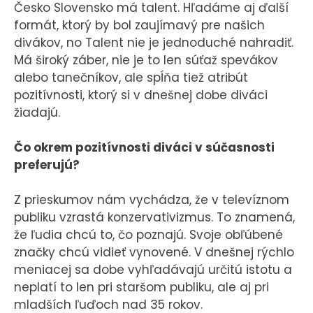
Česko Slovensko má talent. Hľadáme aj ďalší
formát, ktorý by bol zaujímavý pre našich
divákov, no Talent nie je jednoduché nahradiť.
Má široký záber, nie je to len súťaž spevákov
alebo tanečníkov, ale spĺňa tiež atribút
pozitívnosti, ktorý si v dnešnej dobe diváci
žiadajú.
Čo okrem pozitívnosti diváci v súčasnosti
preferujú?
Z prieskumov nám vychádza, že v televíznom
publiku vzrastá konzervativizmus. To znamená,
že ľudia chcú to, čo poznajú. Svoje obľúbené
značky chcú vidieť vynovené. V dnešnej rýchlo
meniacej sa dobe vyhľadávajú určitú istotu a
neplatí to len pri staršom publiku, ale aj pri
mladších ľuďoch nad 35 rokov.