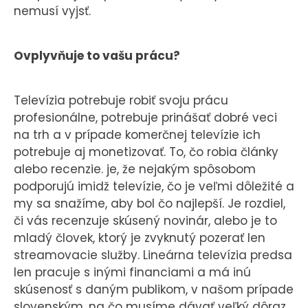
nemusí vyjsť.
Ovplyvňuje to vašu prácu?
Televízia potrebuje robiť svoju prácu
profesionálne, potrebuje prinášať dobré veci
na trh a v prípade komerčnej televízie ich
potrebuje aj monetizovať. To, čo robia články
alebo recenzie. je, že nejakým spôsobom
podporujú imidž televízie, čo je veľmi dôležité a
my sa snažíme, aby bol čo najlepší. Je rozdiel,
či vás recenzuje skúsený novinár, alebo je to
mladý človek, ktorý je zvyknutý pozerať len
streamovacie služby. Lineárna televízia predsa
len pracuje s inými financiami a má inú
skúsenosť s daným publikom, v našom prípade
slovenským, na čo musíme dávať veľký dôraz.