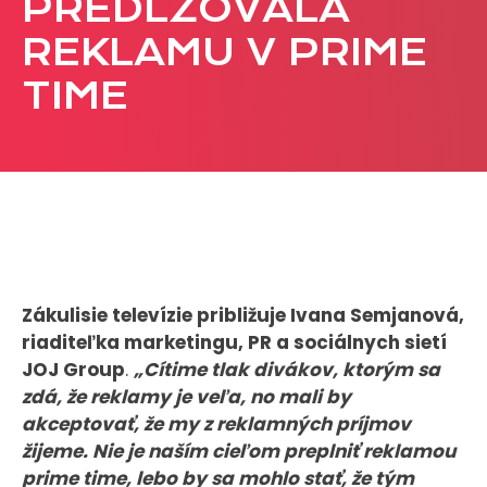
PREDLŽOVALA
CASE STUDIES
REKLAMU V PRIME
TIME
O NÁS
Tím
Kariéra
PRESS
Tlačové správy
B2B Rozhovory
Zákulisie televízie približuje Ivana Semjanová,
riaditeľka marketingu, PR a sociálnych sietí
JOJ Group
.
„Cítime tlak divákov, ktorým sa
VEREJNÉ VYSIELANIE MS 2026
zdá, že reklamy je veľa, no mali by
akceptovať, že my z reklamných príjmov
žijeme. Nie je naším cieľom preplniť reklamou
prime time, lebo by sa mohlo stať, že tým