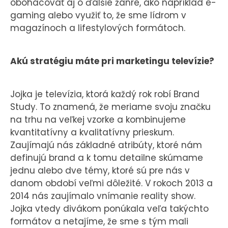
obohacovať aj o ďalšie žánre, ako napríklad e-
gaming alebo využiť to, že sme lídrom v
magazínoch a lifestylových formátoch.
Akú stratégiu máte pri marketingu televízie?
Jojka je televízia, ktorá každý rok robí Brand
Study. To znamená, že meriame svoju značku
na trhu na veľkej vzorke a kombinujeme
kvantitatívny a kvalitatívny prieskum.
Zaujímajú nás základné atribúty, ktoré nám
definujú brand a k tomu detailne skúmame
jednu alebo dve témy, ktoré sú pre nás v
danom období veľmi dôležité. V rokoch 2013 a
2014 nás zaujímalo vnímanie reality show.
Jojka vtedy divákom ponúkala veľa takýchto
formátov a netajíme, že sme s tým mali