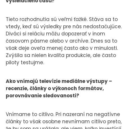
vysielacieho času?
Tieto rozhodnutia sú veľmi ťažké. Stáva sa to
vtedy, keď sú výsledky pre nás nedostačujúce.
Diváci si reláciu môžu dopozerať v inom
časovom pásme alebo v archíve. Dnes sa to
však deje oveľa menej často ako v minulosti.
Zvýšila sa nielen kvalita produkcie, ale často
piloty testujme.
Ako vnímajú televízie mediálne výstupy –
recenzie, články o výkonoch formátov,
porovnávanie sledovanosti?
Vnímame to citlivo. Pri nazeraní na negatívne
články to však osobne nevnímam citlivo preto,
že by som sa urážala, ale viem, koľko investícií