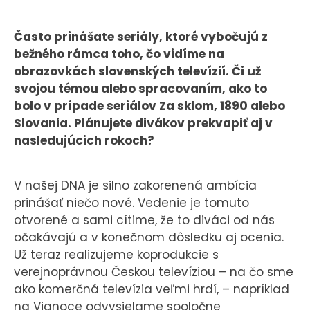
Často prinášate seriály, ktoré vybočujú z
bežného rámca toho, čo vidíme na
obrazovkách slovenských televízií. Či už
svojou témou alebo spracovaním, ako to
bolo v prípade seriálov Za sklom, 1890 alebo
Slovania. Plánujete divákov prekvapiť aj v
nasledujúcich rokoch?
V našej DNA je silno zakorenená ambícia
prinášať niečo nové. Vedenie je tomuto
otvorené a sami cítime, že to diváci od nás
očakávajú a v konečnom dôsledku aj ocenia.
Už teraz realizujeme koprodukcie s
verejnoprávnou Českou televíziou – na čo sme
ako komerčná televízia veľmi hrdí, – napríklad
na Vianoce odvysielame spoločne