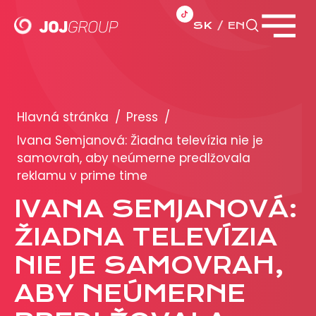
SK
EN
Zavrieť menu
PORTFÓLIO
Brandy
Hlavná stránka
/
Press
/
Produkty
Ivana Semjanová: Žiadna televízia nie je
samovrah, aby neúmerne predlžovala
reklamu v prime time
PRODUKCIA
IVANA SEMJANOVÁ:
REKLAMA
ŽIADNA TELEVÍZIA
Viac o reklamných formátoch
NIE JE SAMOVRAH,
Obchodné podmienky
ABY NEÚMERNE
Prezentácia 2026