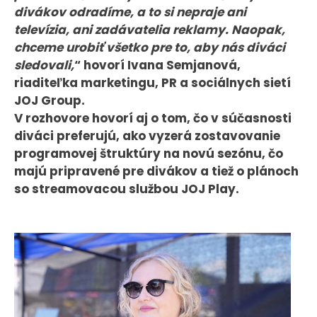
divákov odradíme, a to si nepraje ani
KONTAKT
televízia, ani zadávatelia reklamy. Naopak,
chceme urobiť všetko pre to, aby nás diváci
sledovali,
“ hovorí Ivana Semjanová,
riaditeľka marketingu, PR a sociálnych sietí
JOJ Group.
V rozhovore hovorí aj o tom, čo v súčasnosti
diváci preferujú, ako vyzerá zostavovanie
programovej štruktúry na novú sezónu, čo
majú pripravené pre divákov a tiež o plánoch
so streamovacou službou JOJ Play.