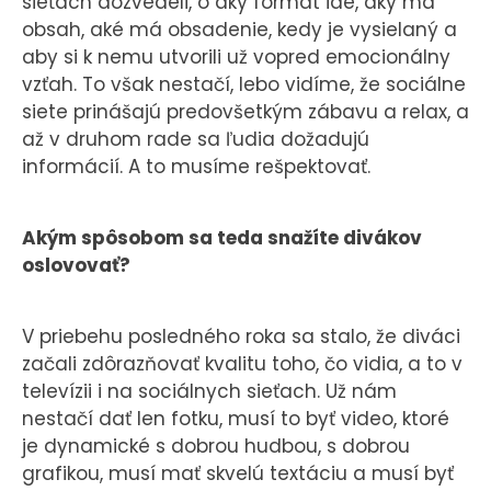
sieťach dozvedeli, o aký formát ide, aký má
obsah, aké má obsadenie, kedy je vysielaný a
aby si k nemu utvorili už vopred emocionálny
vzťah. To však nestačí, lebo vidíme, že sociálne
siete prinášajú predovšetkým zábavu a relax, a
až v druhom rade sa ľudia dožadujú
informácií. A to musíme rešpektovať.
Akým spôsobom sa teda snažíte divákov
oslovovať?
V priebehu posledného roka sa stalo, že diváci
začali zdôrazňovať kvalitu toho, čo vidia, a to v
televízii i na sociálnych sieťach. Už nám
nestačí dať len fotku, musí to byť video, ktoré
je dynamické s dobrou hudbou, s dobrou
grafikou, musí mať skvelú textáciu a musí byť