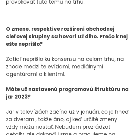
provokovať túto tému na trhu.
O zmene, respektíve rozšírení obchodnej
cieľovej skupiny sa hovorí už dlho. Prečo k nej
ešte neprišlo?
Zatiaľ neprišlo ku konsenzu na celom trhu, na
zhode medzi televíziami, mediálnymi
agentúrami a klientmi.
Máte už nastavenú programovú štruktúru na
jar 2023?
Jar v televíziách začína už v januári, čo je hneď
za dverami, takže áno, aj keď určité zmeny
vždy môžu nastať. Nebudem prezrádzať
detaily, ale dokončili sme a pracujeme na