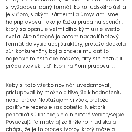
si vyžadoval daný formát, koľko ľudského úsilia
je v ňom, s akými zámermi a úmyslami sme
ho pripravovali, aká je ťažká práca na scenári,
ktorý sa oponuje veľmi dlho, kým uzrie svetlo
sveta. Ako náročné je potom nasadiť hotový
formát do vysielacej štruktúry, pretože dookola
zúri konkurenčný boj a chcete mu dať to
najlepšie miesto aké môžete, aby ste nezničili
prácu stoviek ľudí, ktorí na ňom pracovali…
Keby si toto všetko novinári uvedomovali,
pristupovali by možno citlivejšie k hodnoteniu
našej práce. Nesťažujem si však, pretože
pozitívne recenzie zas potešia. Niektoré
periodiká sú kritickejšie a niektoré veľkorysejšie.
Posudzujú formáty aj zo širšieho hľadiska a
chápu, že je to proces tvorby, ktorý môže a