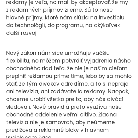
reklamy je veľa, no mali by akceptovať, že my
z reklamných príjmov žijeme. Sú to naše
hlavné príjmy, ktoré nám slúžia na investíciu
do technológií, do programu, na akýkoľvek
ďalší rozvoj.
Nový zákon nám síce umožňuje väčšiu
flexibilitu, no môžem potvrdiť vyjadrenia nášho
obchodného riaditeľa, že nie je naším cieľom
preplniť reklamou prime time, lebo by sa mohlo
stať, že tým divákov odradíme, a to si nepraje
ani televízia, ani zadávatelia reklamy. Naopak,
chceme urobiť všetko pre to, aby nás diváci
sledovali. Nové pravidlá preto využíva naše
obchodné oddelenie veľmi citlivo. Žiadna
televízia nie je samovrah, aby neúmerne
predlžovala reklamné bloky v hlavnom
vysielacom čase.