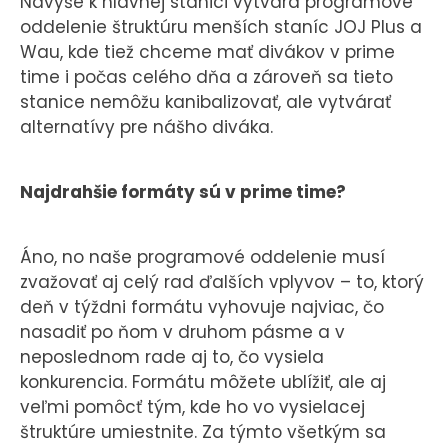
Navyše k hlavnej stanici vytvára programové
oddelenie štruktúru menších staníc JOJ Plus a
Wau, kde tiež chceme mať divákov v prime
time i počas celého dňa a zároveň sa tieto
stanice nemôžu kanibalizovať, ale vytvárať
alternatívy pre nášho diváka.
Najdrahšie formáty sú v prime time?
Áno, no naše programové oddelenie musí
zvažovať aj celý rad ďalších vplyvov – to, ktorý
deň v týždni formátu vyhovuje najviac, čo
nasadiť po ňom v druhom pásme a v
neposlednom rade aj to, čo vysiela
konkurencia. Formátu môžete ublížiť, ale aj
veľmi pomôcť tým, kde ho vo vysielacej
štruktúre umiestnite. Za týmto všetkým sa