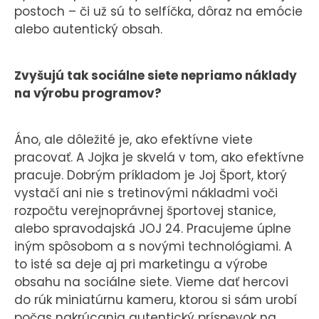
postoch – či už sú to selfíčka, dôraz na emócie
alebo autentický obsah.
Zvyšujú tak sociálne siete nepriamo náklady
na výrobu programov?
Áno, ale dôležité je, ako efektívne viete
pracovať. A Jojka je skvelá v tom, ako efektívne
pracuje. Dobrým príkladom je Joj Šport, ktorý
vystačí ani nie s tretinovými nákladmi voči
rozpočtu verejnoprávnej športovej stanice,
alebo spravodajská JOJ 24. Pracujeme úplne
iným spôsobom a s novými technológiami. A
to isté sa deje aj pri marketingu a výrobe
obsahu na sociálne siete. Vieme dať hercovi
do rúk miniatúrnu kameru, ktorou si sám urobí
počas nakrúcania autentický príspevok na