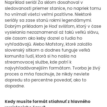
Napríklad seriál Za sklom dosahoval v
sledovanosti priemer stanice, no napriek tomu
ho vnímali všetci veľmi pozitívne. Niektoré
seriály sa zase stanú rokmi legendárnymi.
Dobrým príkladom je Hoď svišťom, ktorý v čase
vysielania nezaznamenal až takú veľkú slávu,
ale časom ako keby dozrel a ľudia ho
vyhľadávajú. Alebo Mafstory, ktoré založilo
slovenský sitkom a dodnes funguje veľká
komunita ľudí, ktorá si ho našla na
streamovacej službe, kde patrí k
najvyhľadáva­nejším formátom. Tvorba je živý
proces a mňa fascinuje, že nikdy neviete
dopredu sto percentne povedať, ako to
dopadne.
Kedy musíte formát stiahnuť z hlavného