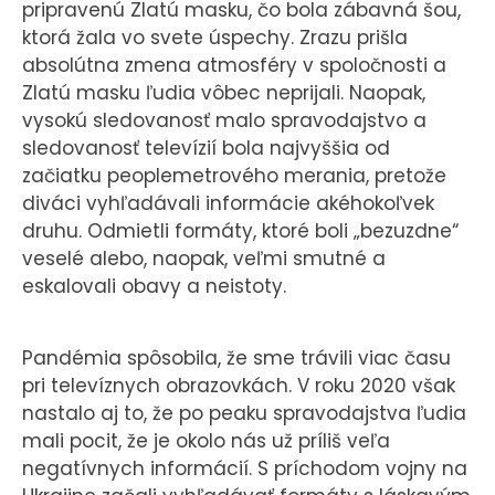
pripravenú Zlatú masku, čo bola zábavná šou,
ktorá žala vo svete úspechy. Zrazu prišla
absolútna zmena atmosféry v spoločnosti a
Zlatú masku ľudia vôbec neprijali. Naopak,
vysokú sledovanosť malo spravodajstvo a
sledovanosť televízií bola najvyššia od
začiatku peoplemetrového merania, pretože
diváci vyhľadávali informácie akéhokoľvek
druhu. Odmietli formáty, ktoré boli „bezuzdne“
veselé alebo, naopak, veľmi smutné a
eskalovali obavy a neistoty.
Pandémia spôsobila, že sme trávili viac času
pri televíznych obrazovkách. V roku 2020 však
nastalo aj to, že po peaku spravodajstva ľudia
mali pocit, že je okolo nás už príliš veľa
negatívnych informácií. S príchodom vojny na