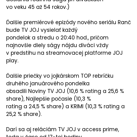
vo veku 45 až 54 rokov.)
Ďalšie premiérové epizódy nového seriálu Ranč
bude TV JOJ vysielať každý
pondelok a stredu o 20:40 hod., pričom
najnovšie diely ságy nájdu diváci vždy
v predstihu na streamovacej platforme JOJ
play.
Ďalšie priečky vo jojkárskom TOP rebríčku
druhého januárového pondelka
obsadili Noviny TV JOJ (10,6 % rating a 25,6 %
share), Najlepšie počasie (10,3 %
rating a 24,5 % share) a KRIMI (10,3 % rating a
25,2 % share).
Darí sa aj reláciám TV JOJ v access prime,
teda v čase od 17-tej hodiny.