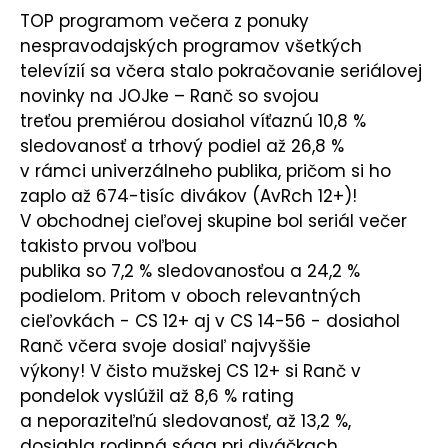
TOP programom večera z ponuky
nespravodajských programov všetkých
televízií sa včera stalo pokračovanie seriálovej
novinky na JOJke – Ranč so svojou
treťou premiérou dosiahol víťaznú 10,8 %
sledovanosť a trhový podiel až 26,8 %
v rámci univerzálneho publika, pričom si ho
zaplo až 674-tisíc divákov (AvRch 12+)!
V obchodnej cieľovej skupine bol seriál večer
takisto prvou voľbou
publika so 7,2 % sledovanosťou a 24,2 %
podielom. Pritom v oboch relevantných
cieľovkách - CS 12+ aj v CS 14-56 - dosiahol
Ranč včera svoje dosiaľ najvyššie
výkony! V čisto mužskej CS 12+ si Ranč v
pondelok vyslúžil až 8,6 % rating
a neporaziteľnú sledovanosť, až 13,2 %,
dosiahla rodinná sága pri diváčkach