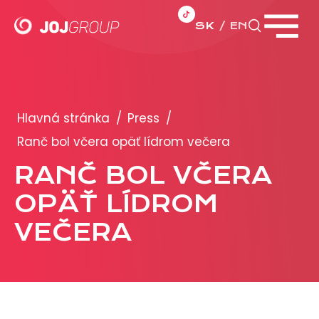
SK
EN
Zavrieť menu
PORTFÓLIO
Brandy
Hlavná stránka
/
Press
/
Produkty
Ranč bol včera opäť lídrom večera
RANČ BOL VČERA
PRODUKCIA
OPÄŤ LÍDROM
REKLAMA
VEČERA
Viac o reklamných formátoch
Obchodné podmienky
Prezentácia 2026