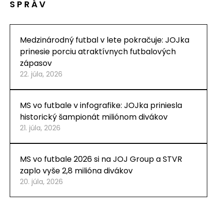
SPRÁV
Medzinárodný futbal v lete pokračuje: JOJka
prinesie porciu atraktívnych futbalových
zápasov
22. júla, 2026
MS vo futbale v infografike: JOJka priniesla
historický šampionát miliónom divákov
21. júla, 2026
MS vo futbale 2026 si na JOJ Group a STVR
zaplo vyše 2,8 milióna divákov
20. júla, 2026