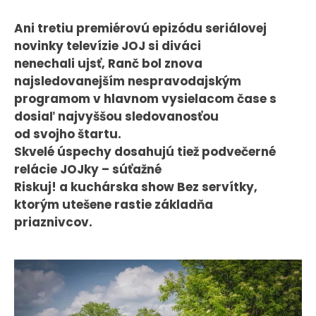
CASE STUDIES
Ani tretiu premiérovú epizódu seriálovej
novinky televízie JOJ si diváci
O NÁS
nenechali ujsť, Ranč bol znova
najsledovanejším nespravodajským
Tím
programom v hlavnom vysielacom čase s
Kariéra
dosiaľ najvyššou sledovanosťou
od svojho štartu.
PRESS
Skvelé úspechy dosahujú tiež podvečerné
relácie JOJky – súťažné
Tlačové správy
Riskuj! a kuchárska show Bez servítky,
B2B Rozhovory
ktorým utešene rastie základňa
priaznivcov.
VEREJNÉ VYSIELANIE MS 2026