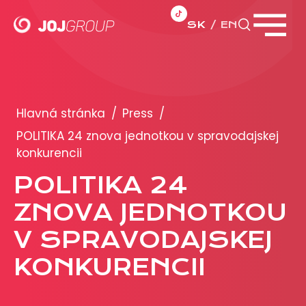
SK
EN
Zavrieť menu
PORTFÓLIO
Brandy
Hlavná stránka
/
Press
/
Produkty
POLITIKA 24 znova jednotkou v spravodajskej
konkurencii
PRODUKCIA
POLITIKA 24
ZNOVA JEDNOTKOU
REKLAMA
V SPRAVODAJSKEJ
Viac o reklamných formátoch
Obchodné podmienky
KONKURENCII
Prezentácia 2026