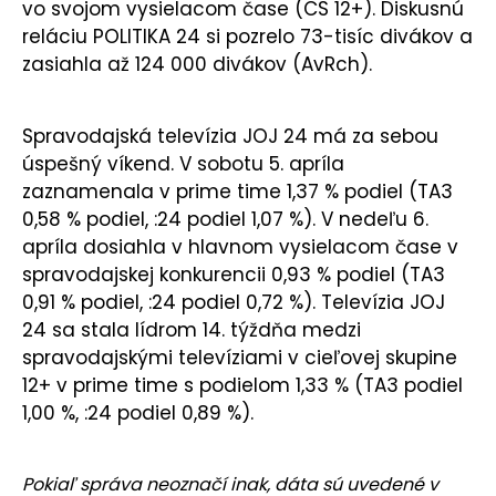
vo svojom vysielacom čase (CS 12+). Diskusnú
reláciu POLITIKA 24 si pozrelo 73-tisíc divákov a
zasiahla až 124 000 divákov (AvRch).
Spravodajská televízia JOJ 24 má za sebou
úspešný víkend. V sobotu 5. apríla
zaznamenala v prime time 1,37 % podiel (TA3
0,58 % podiel, :24 podiel 1,07 %). V nedeľu 6.
apríla dosiahla v hlavnom vysielacom čase v
spravodajskej konkurencii 0,93 % podiel (TA3
0,91 % podiel, :24 podiel 0,72 %). Televízia JOJ
24 sa stala lídrom 14. týždňa medzi
spravodajskými televíziami v cieľovej skupine
12+ v prime time s podielom 1,33 % (TA3 podiel
1,00 %, :24 podiel 0,89 %).
Pokiaľ správa neoznačí inak, dáta sú uvedené v