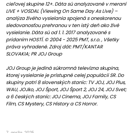
cieľovej skupine 12+. Dáta sú analyzované v meraní
LIVE + VOSDAL (Viewing On Same Day As Live) –
analýza živého vysielania spojená s oneskorenou
sledovanosťou prehranou v ten istý deň ako živé
vysielanie. Dáta sú od 1. 1. 2017 analyzované s
pridaním HOSTÍ. © 2004 - 2025 PMT, s.r.o. , Všetky
práva vyhradené. Zdroj dát: PMT/KANTAR
SLOVAKIA; PR JOJ Group
JOJ Group je jediná súkromná televízna skupina,
ktorej vysielanie je prístupné celej populácii SR. Do
skupiny patrí 8 slovenských staníc: TV JOJ, JOJ Plus,
WAU, JOJko, JOJ Šport, JOJ Šport 2, JOJ 24, JOJ Svet;
a 6 českých staníc: JOJ Cinema, JOJ Family, CS
Film, CS Mystery, CS History a CS Horror.
7. apríla, 2025