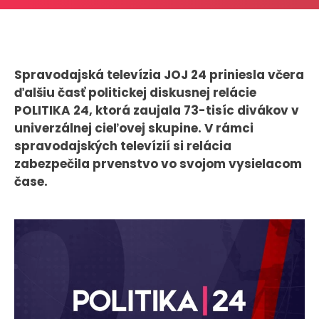
CASE STUDIES
O NÁS
Spravodajská televízia JOJ 24 priniesla včera
Tím
ďalšiu časť politickej diskusnej relácie
Kariéra
POLITIKA 24, ktorá zaujala 73-tisíc divákov v
univerzálnej cieľovej skupine. V rámci
spravodajských televízií si relácia
PRESS
zabezpečila prvenstvo vo svojom vysielacom
Tlačové správy
čase.
B2B Rozhovory
VEREJNÉ VYSIELANIE MS 2026