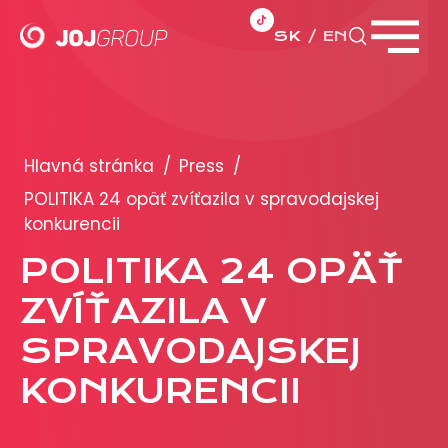
SK
EN
Zavrieť menu
PORTFÓLIO
Brandy
Hlavná stránka
/
Press
/
Produkty
POLITIKA 24 opäť zvíťazila v spravodajskej
konkurencii
PRODUKCIA
POLITIKA 24 OPÄŤ
ZVÍŤAZILA V
REKLAMA
SPRAVODAJSKEJ
Viac o reklamných formátoch
Obchodné podmienky
KONKURENCII
Prezentácia 2026