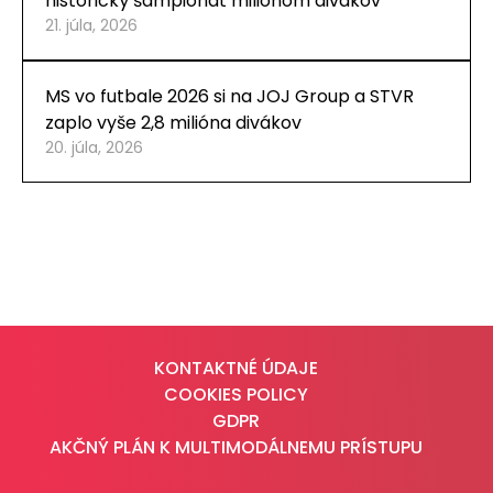
historický šampionát miliónom divákov
21. júla, 2026
MS vo futbale 2026 si na JOJ Group a STVR
zaplo vyše 2,8 milióna divákov
20. júla, 2026
KONTAKTNÉ ÚDAJE
COOKIES POLICY
GDPR
AKČNÝ PLÁN K MULTIMODÁLNEMU PRÍSTUPU