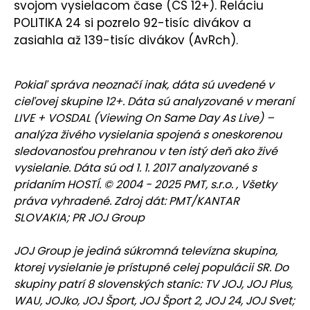
svojom vysielacom čase (CS 12+). Reláciu
POLITIKA 24 si pozrelo 92-tisíc divákov a
zasiahla až 139-tisíc divákov (AvRch).
Pokiaľ správa neoznačí inak, dáta sú uvedené v
cieľovej skupine 12+. Dáta sú analyzované v meraní
LIVE + VOSDAL (Viewing On Same Day As Live) –
analýza živého vysielania spojená s oneskorenou
sledovanosťou prehranou v ten istý deň ako živé
vysielanie. Dáta sú od 1. 1. 2017 analyzované s
pridaním HOSTÍ. © 2004 - 2025 PMT, s.r.o. , Všetky
práva vyhradené. Zdroj dát: PMT/KANTAR
SLOVAKIA; PR JOJ Group
JOJ Group je jediná súkromná televízna skupina,
ktorej vysielanie je prístupné celej populácii SR. Do
skupiny patrí 8 slovenských staníc: TV JOJ, JOJ Plus,
WAU, JOJko, JOJ Šport, JOJ Šport 2, JOJ 24, JOJ Svet;