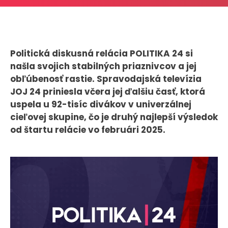
CASE STUDIES
O NÁS
Politická diskusná relácia POLITIKA 24 si
Tím
našla svojich stabilných priaznivcov a jej
Kariéra
obľúbenosť rastie. Spravodajská televízia
JOJ 24 priniesla včera jej ďalšiu časť, ktorá
uspela u 92-tisíc divákov v univerzálnej
PRESS
cieľovej skupine, čo je druhý najlepší výsledok
Tlačové správy
od štartu relácie vo februári 2025.
B2B Rozhovory
VEREJNÉ VYSIELANIE MS 2026