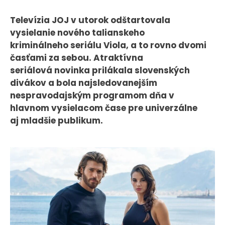
CASE STUDIES
Televízia JOJ v utorok odštartovala
vysielanie nového talianskeho
O NÁS
kriminálneho seriálu Viola, a to rovno dvomi
časťami za sebou. Atraktívna
Tím
seriálová novinka prilákala slovenských
Kariéra
divákov a bola najsledovanejším
nespravodajským programom dňa v
PRESS
hlavnom vysielacom čase pre univerzálne
aj mladšie publikum.
Tlačové správy
B2B Rozhovory
VEREJNÉ VYSIELANIE MS 2026