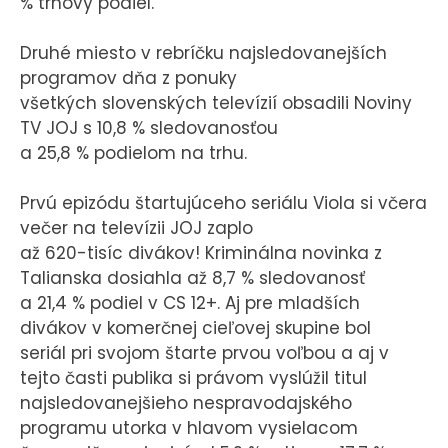
% trhový podiel.
Druhé miesto v rebríčku najsledovanejších
programov dňa z ponuky
všetkých slovenských televízií obsadili Noviny
TV JOJ s 10,8 % sledovanosťou
a 25,8 % podielom na trhu.
Prvú epizódu štartujúceho seriálu Viola si včera
večer na televízii JOJ zaplo
až 620-tisíc divákov! Kriminálna novinka z
Talianska dosiahla až 8,7 % sledovanosť
a 21,4 % podiel v CS 12+. Aj pre mladších
divákov v komerčnej cieľovej skupine bol
seriál pri svojom štarte prvou voľbou a aj v
tejto časti publika si právom vyslúžil titul
najsledovanejšieho nespravodajského
programu utorka v hlavom vysielacom