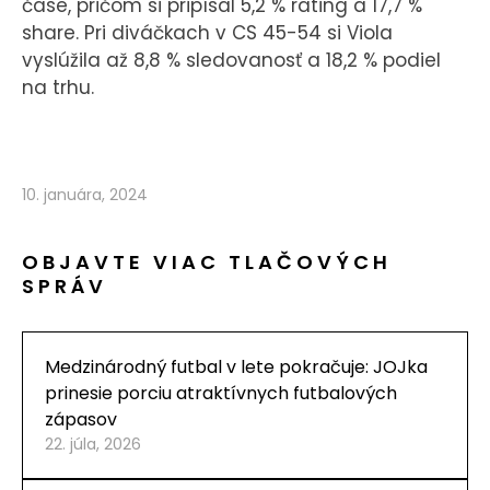
čase, pričom si pripísal 5,2 % rating a 17,7 %
share. Pri diváčkach v CS 45-54 si Viola
vyslúžila až 8,8 % sledovanosť a 18,2 % podiel
na trhu.
10. januára, 2024
OBJAVTE VIAC TLAČOVÝCH
SPRÁV
Medzinárodný futbal v lete pokračuje: JOJka
prinesie porciu atraktívnych futbalových
zápasov
22. júla, 2026