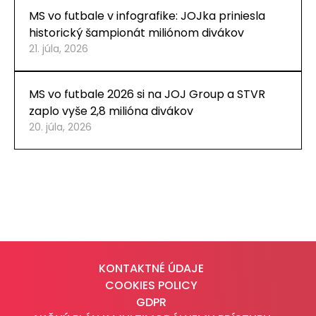
MS vo futbale v infografike: JOJka priniesla
historický šampionát miliónom divákov
21. júla, 2026
MS vo futbale 2026 si na JOJ Group a STVR
zaplo vyše 2,8 milióna divákov
20. júla, 2026
KONTAKTNÉ ÚDAJE
COOKIES POLICY
GDPR