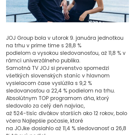
KONTAKT
JOJ Group bola v utorok 9. januára jednotkou
na trhu v prime time s 28,8 %
podielom a vysokou sledovanosťou, až 11,8 % v
rámci univerzálneho publika.
Samotná TV JOJ si prvenstvo spomedzi
všetkých slovenských staníc v hlavnom
vysielacom čase vyslúžila s 9,2 %
sledovanosťou a 22,4 % podielom na trhu.
Absolútnym TOP programom dňa, ktorý
sledovalo za celý deň najviac,
až 524-tisíc divákov starších ako 12 rokov, bolo
včera Najlepšie počasie, ktoré
na JOJke dosiahlo až 11,4 % sledovanosť a 26,8