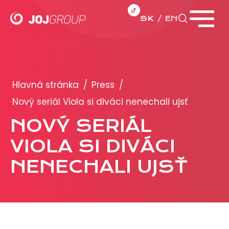
SK
EN
Zavrieť menu
PORTFÓLIO
Brandy
Hlavná stránka
/
Press
/
Produkty
Nový seriál Viola si diváci nenechali ujsť
NOVÝ SERIÁL
PRODUKCIA
VIOLA SI DIVÁCI
REKLAMA
NENECHALI UJSŤ
Viac o reklamných formátoch
Obchodné podmienky
Prezentácia 2026