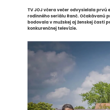
TV JOJ včera večer odvysielala prvú 
rodinného seriálu Ranč. Očakávanú pre
O NÁS
bodovala v mužskej aj ženskej časti p
konkurenčnej televízie.
Tím
Kariéra