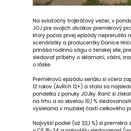
Na sviatočný trojkráľový večer, v pondel
JOJ pre svojich divákov premiérový pr
ktorý počas prvej epizódy neprerušila r
scenáristky a producentky Danice Hrič
prináša rodinnú ságu o ženskej sile, p
sledovať príbehy o sklamaní, vášni, zr
o láske.
Premiérovú epizódu seriálu si včera za
12 rokov (AvRch 12+) a stala sa naj
pondelka z ponuky JOJky. Ranč si získa
na trhu a so skvelou 10,1 % sledovanosť
vysielania v mužskej časti celkového pub
Najvyšší podiel (až 32,1 %) si premiéra
v CS 15-24 a najvyššiu sledovanosť (v