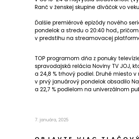
Ranč v ženskej skupine diváčok vo veku
Ďalšie premiérové epizódy nového seri
pondelok a stredu o 20:40 hod., pričom
v predstihu na streamovacej platforme
TOP programom dňa z ponuky televízie 
spravodajská relácia Noviny TV JOJ, kto
a 24,8 % trhový podiel. Druhé miesto 
v prvý januárový pondelok obsadilo Naj
a 22,7 % podielom na univerzálnom pub
7. januára, 2025
OBJAVTE VIAC TLAČOV