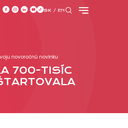
SK
EN
CASE STUDIES
svoju novoročnú novinku
y
A 700-TISÍC
DŠTARTOVALA