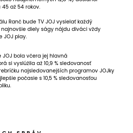
 45 až 54 rokov.
álu Ranč bude TV JOJ vysielať každý
 najnovšie diely ságy nájdu diváci vždy
 JOJ play.
JOJ bola včera jej hlavná
rá si vyslúžila až 10,9 % sledovanosť
v rebríčku najsledovanejších programov JOJky
lepšie počasie s 10,5 % sledovanosťou
liku.
ÝCH SPRÁV