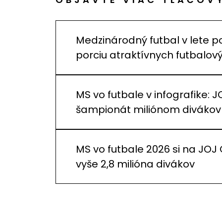
Medzinárodný futbal v lete p
porciu atraktívnych futbalo
MS vo futbale v infografike: J
šampionát miliónom divákov
MS vo futbale 2026 si na JOJ
vyše 2,8 milióna divákov