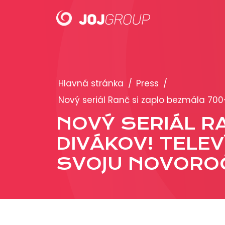
PORTFÓLIO
Hlavná stránka
/
Press
/
Brandy
Nový seriál Ranč si zaplo bezmála 700
Produkty
NOVÝ SERIÁL R
DIVÁKOV! TELE
SVOJU NOVORO