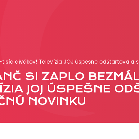
PRODUKCIA
REKLAMA
Viac o reklamných
-tisíc divákov! Televízia JOJ úspešne odštartovala 
formátoch
Obchodné podmienk
ANČ SI ZAPLO BEZMÁL
Prezentácia 2026
VÍZIA JOJ ÚSPEŠNE O
ČNÚ NOVINKU