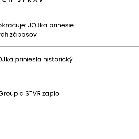
okračuje: JOJka prinesie
vých zápasov
OJka priniesla historický
 Group a STVR zaplo