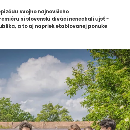
epizódu svojho najnovšieho
miéru si slovenskí diváci nenechali ujsť -
PRESS
VEREJNÉ
ublika, a to aj napriek etablovanej ponuke
VYSIELANIE
Tlačové správy
MS 2026
B2B Rozhovory
K