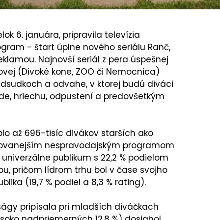
ok 6. januára, pripravila televízia
ogram - štart úplne nového seriálu Ranč,
eklamou. Najnovší seriál z pera úspešnej
ovej (Divoké kone, ZOO či Nemocnica)
redsudkoch a odvahe, v ktorej budú diváci
ade, hriechu, odpustení a predovšetkým
plo až 696-tisíc divákov starších ako
sledovanejším nespravodajským programom
l univerzálne publikum s 22,2 % podielom
ou, pričom lídrom trhu bol v čase svojho
lika (19,7 % podiel a 8,3 % rating).
 ságy pripísala pri mladších diváčkach
ysoko nadpriemerných 12,8 %) dosiahol