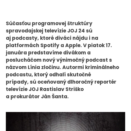
CASE STUDIES
Súčasťou programovej štruktúry
O NÁS
spravodajskej televízie JOJ 24 sú
Tím
aj podcasty, ktoré diváci nájdu i na
Kariéra
platformách Spotify a Apple. V piatok 17.
januára predstavíme divákom a
poslucháčom nový výnimočný podcast s
PRESS
názvom Línia zločinu. Autormi kriminálneho
Tlačové správy
podcastu, ktorý odhalí skutočné
prípady, sú oceňovaný dlhoročný reportér
B2B Rozhovory
televízie JOJ Rastislav Striško
a prokurátor Ján Šanta.
VEREJNÉ VYSIELANIE MS 2026