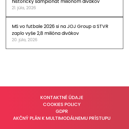
historický šampionát miliónom divákov
21. júla, 2026
MS vo futbale 2026 si na JOJ Group a STVR
zaplo vyše 2,8 milióna divákov
20. júla, 2026
KONTAKTNÉ ÚDAJE
COOKIES POLICY
GDPR
AKČNÝ PLÁN K MULTIMODÁLNEMU PRÍSTUPU