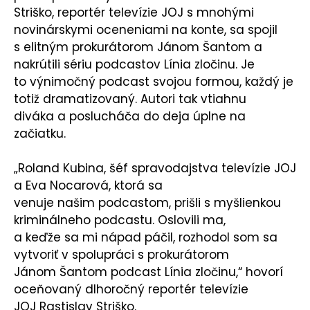
Striško, reportér televízie JOJ s mnohými
novinárskymi oceneniami na konte, sa spojil
s elitným prokurátorom Jánom Šantom a
nakrútili sériu podcastov Línia zločinu. Je
to výnimočný podcast svojou formou, každý je
totiž dramatizovaný. Autori tak vtiahnu
diváka a poslucháča do deja úplne na
začiatku.
„Roland Kubina, šéf spravodajstva televízie JOJ
a Eva Nocarová, ktorá sa
venuje našim podcastom, prišli s myšlienkou
kriminálneho podcastu. Oslovili ma,
a keďže sa mi nápad páčil, rozhodol som sa
vytvoriť v spolupráci s prokurátorom
Jánom Šantom podcast Línia zločinu,“ hovorí
oceňovaný dlhoročný reportér televízie
JOJ Rastislav Striško.