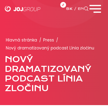
SK
EN
Zavrieť menu
PORTFÓLIO
Brandy
Hlavná stránka
/
Press
/
Produkty
Nový dramatizovaný podcast Línia zločinu
NOVÝ
PRODUKCIA
DRAMATIZOVANÝ
REKLAMA
PODCAST LÍNIA
Viac o reklamných formátoch
ZLOČINU
Obchodné podmienky
Prezentácia 2026