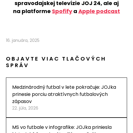
spravodajskej televízie JOJ 24, ale aj
na platforme
Spofify
a
Apple podcast
16. januára, 2025
OBJAVTE VIAC TLAČOVÝCH
SPRÁV
Medzinárodný futbal v lete pokračuje: JOJka
prinesie porciu atraktívnych futbalových
zápasov
22. júla, 2026
MS vo futbale v infografike: JOJka priniesla