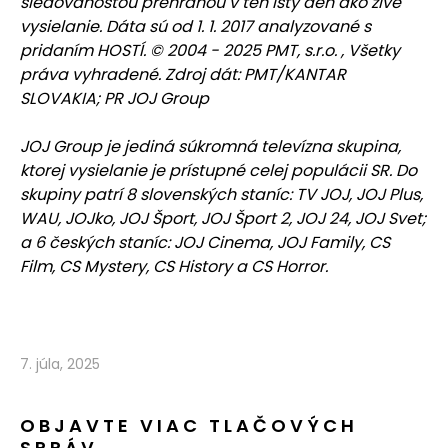
sledovanosťou prehranou v ten istý deň ako živé
vysielanie. Dáta sú od 1. 1. 2017 analyzované s
pridaním HOSTÍ. © 2004 - 2025 PMT, s.r.o. , Všetky
práva vyhradené. Zdroj dát: PMT/KANTAR
SLOVAKIA; PR JOJ Group
JOJ Group je jediná súkromná televízna skupina,
ktorej vysielanie je prístupné celej populácii SR. Do
skupiny patrí 8 slovenských staníc: TV JOJ, JOJ Plus,
WAU, JOJko, JOJ Šport, JOJ Šport 2, JOJ 24, JOJ Svet;
a 6 českých staníc: JOJ Cinema, JOJ Family, CS
Film, CS Mystery, CS History a CS Horror.
7. júla, 2025
OBJAVTE VIAC TLAČOVÝCH
SPRÁV