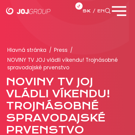
SK
EN
Zavrieť menu
PORTFÓLIO
Brandy
Hlavná stránka
/
Press
/
Produkty
NOVINY TV JOJ vládli víkendu! Trojnásobné
spravodajské prvenstvo
PRODUKCIA
NOVINY TV JOJ
VLÁDLI VÍKENDU!
REKLAMA
TROJNÁSOBNÉ
Viac o reklamných formátoch
Obchodné podmienky
SPRAVODAJSKÉ
Prezentácia 2026
PRVENSTVO