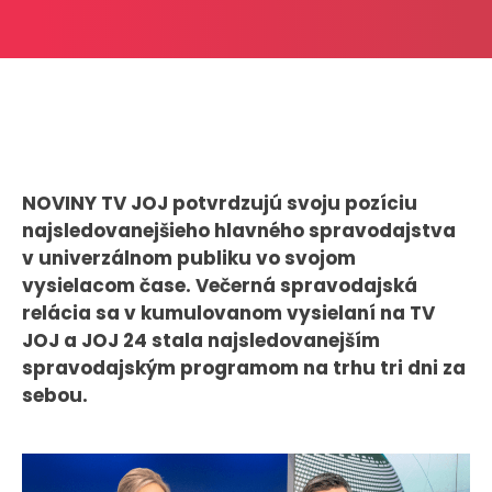
CASE STUDIES
O NÁS
Tím
Kariéra
NOVINY TV JOJ potvrdzujú svoju pozíciu
najsledovanejšieho hlavného spravodajstva
PRESS
v univerzálnom publiku vo svojom
Tlačové správy
vysielacom čase. Večerná spravodajská
B2B Rozhovory
relácia sa v kumulovanom vysielaní na TV
JOJ a JOJ 24 stala najsledovanejším
spravodajským programom na trhu tri dni za
VEREJNÉ VYSIELANIE MS 2026
sebou.