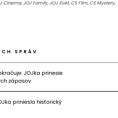
OJ Cinema, JOJ Family, JOJ Svět, CS Film, CS Mystery,
ÝCH SPRÁV
okračuje: JOJka prinesie
vých zápasov
OJka priniesla historický