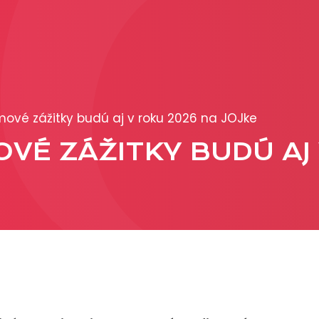
PRODUKCIA
REKLAMA
lmové zážitky budú aj v roku 2026 na JOJke
Viac o reklamných
OVÉ ZÁŽITKY BUDÚ AJ
formátoch
Obchodné podmienk
Prezentácia 2026