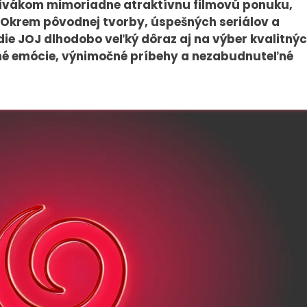
 divákom mimoriadne atraktívnu filmovú ponuku,
. Okrem pôvodnej tvorby, úspešných seriálov a
e JOJ dlhodobo veľký dôraz aj na výber kvalitný
ilné emócie, výnimočné príbehy a nezabudnuteľné
PRESS
VEREJNÉ
VYSIELANIE
Tlačové správy
MS 2026
B2B Rozhovory
K