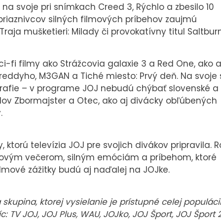
 na svoje pri snímkach Creed 3, Rýchlo a zbesilo 10
 priaznivcov silných filmových príbehov zaujmú
aja mušketieri: Milady či provokatívny titul Saltburn
-fi filmy ako Strážcovia galaxie 3 a Red One, ako a
 Freddyho, M3GAN a Tiché miesto: Prvý deň. Na svoje 
grafie – v programe JOJ nebudú chýbať slovenské a
ulov Zbormajster a Otec, ako aj divácky obľúbených
.
, ktorú televízia JOJ pre svojich divákov pripravila. R
lmovým večerom, silným emóciám a príbehom, ktoré
filmové zážitky budú aj naďalej na JOJke.
kupina, ktorej vysielanie je prístupné celej populáci
c: TV JOJ, JOJ Plus, WAU, JOJko, JOJ Šport, JOJ Šport 2