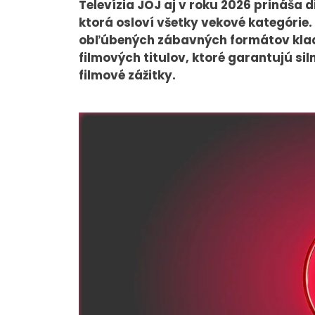
Televízia JOJ aj v roku 2026 prináša
ktorá osloví všetky vekové kategórie
obľúbených zábavných formátov kladi
filmových titulov, ktoré garantujú s
O NÁS
filmové zážitky.
Tím
Kariéra