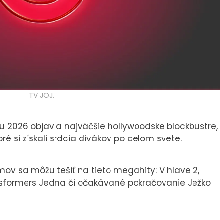
TV JOJ.
ku 2026 objavia najväčšie hollywoodske blockbustre,
oré si získali srdcia divákov po celom svete.
ov sa môžu tešiť na tieto megahity: V hlave 2,
ransformers Jedna či očakávané pokračovanie Ježko