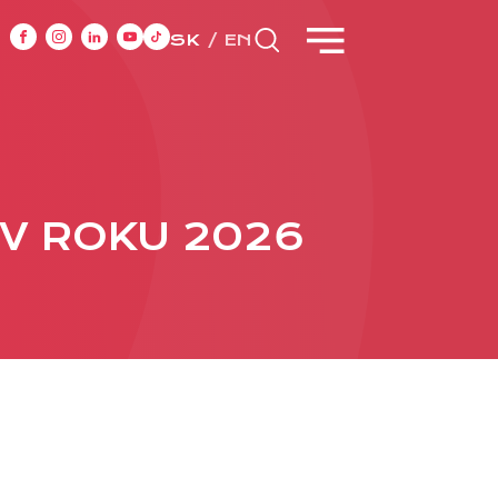
SK
EN
CASE STUDIES
 V ROKU 2026
y