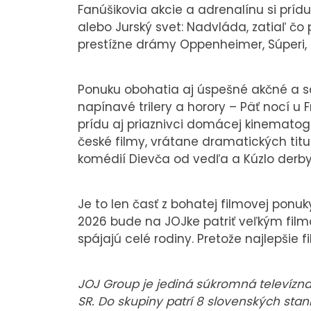
Fanúšikovia akcie a adrenalínu si prídu
alebo Jurský svet: Nadvláda, zatiaľ čo
prestížne drámy Oppenheimer, Súperi, Tr
Ponuku obohatia aj úspešné akčné a sci
napínavé trilery a horory – Päť nocí u
prídu aj priaznivci domácej kinemato
české filmy, vrátane dramatických tit
komédií Dievča od vedľa a Kúzlo derby
Je to len časť z bohatej filmovej ponuky
2026 bude na JOJke patriť veľkým fi
spájajú celé rodiny. Pretože najlepšie 
JOJ Group je jediná súkromná televízna s
SR. Do skupiny patrí 8 slovenských staní