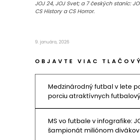
JOJ 24, JOJ Svet; a 7 českých staníc: J
CS History a CS Horror.
9. januára, 2026
OBJAVTE VIAC TLAČOV
Medzinárodný futbal v lete p
porciu atraktívnych futbalo
MS vo futbale v infografike: J
šampionát miliónom divákov