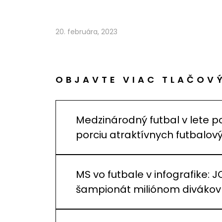
20. februára, 2023
OBJAVTE VIAC TLAČOV
Medzinárodný futbal v lete p
porciu atraktívnych futbalo
MS vo futbale v infografike: J
šampionát miliónom divákov