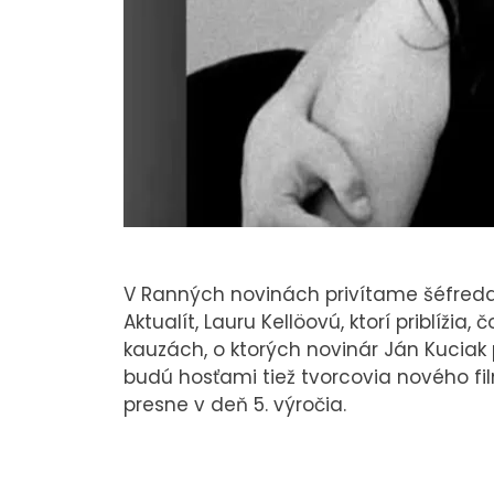
V Ranných novinách privítame šéfredakt
Aktualít, Lauru Kellöovú, ktorí priblíži
kauzách, o ktorých novinár Ján Kuciak p
budú hosťami tiež tvorcovia nového fi
presne v deň 5. výročia.