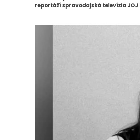
reportáží spravodajská televízia JOJ
O NÁS
Tím
Kariéra