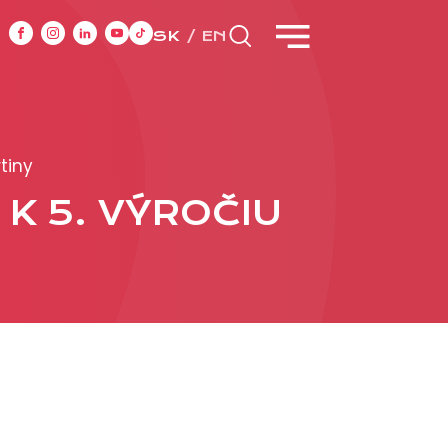
SK
EN
CASE STUDIES
tiny
K 5. VÝROČIU
y