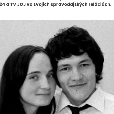
 24 a TV JOJ vo svojich spravodajských reláciách.
PRESS
VEREJNÉ
VYSIELANIE
Tlačové správy
MS 2026
B2B Rozhovory
K