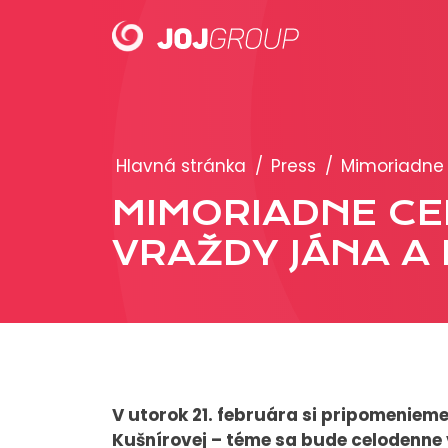
PORTFÓLIO
Hlavná stránka
/
Press
/
Mimoriadne c
Brandy
MIMORIADNE CE
Produkty
VRAŽDY JÁNA A
V utorok 21. februára si pripomeniem
Kušnírovej – téme sa bude celodenne