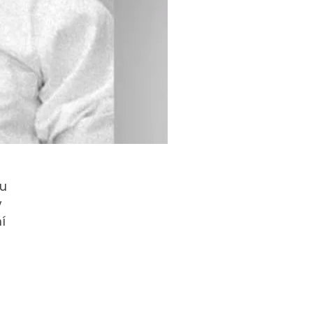
ku
v
í