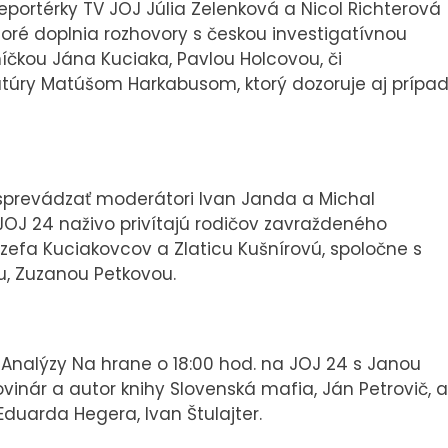
portérky TV JOJ Júlia Zelenková a Nicol Richterová
ktoré doplnia rozhovory s českou investigatívnou
čkou Jána Kuciaka, Pavlou Holcovou, či
atúry Matúšom Harkabusom, ktorý dozoruje aj prípa
prevádzať moderátori Ivan Janda a Michal
u JOJ 24 naživo privítajú rodičov zavraždeného
zefa Kuciakovcov a Zlaticu Kušnírovú, spoločne s
u, Zuzanou Petkovou.
nalýzy Na hrane o 18:00 hod. na JOJ 24 s Janou
inár a autor knihy Slovenská mafia, Ján Petrovič, a
duarda Hegera, Ivan Štulajter.