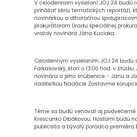
V celodennom vysielaní JOJ 24 budú re
prinášať sériu tematických reportáží, 
novinárkou a dlhoročnou spolupracovní
prokurátorom Úradu špeciálnej prokur
vraždy novinára Jána Kuciaka.
Celodenným vysielaním JOJ 24 budú s
Farkašovský, ktorí o 13:00 hod. v štúdi
novinára a jeho snúbenice - Janu a Jo
riaditeľkou Nadácie Zastavme korupci
Téme sa budú venovať aj podvečerné A
Krescanko Dibákovou. Hosťami budú nov
publicista a bývalý poradca premiéra E