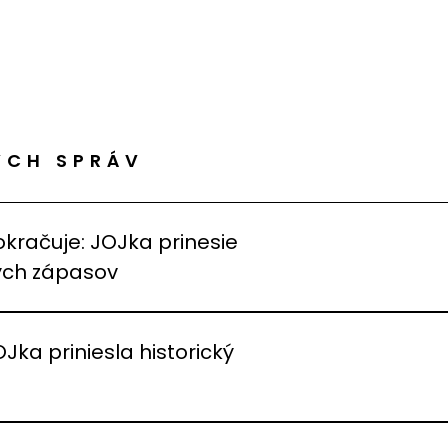
ÝCH SPRÁV
okračuje: JOJka prinesie
vých zápasov
OJka priniesla historický