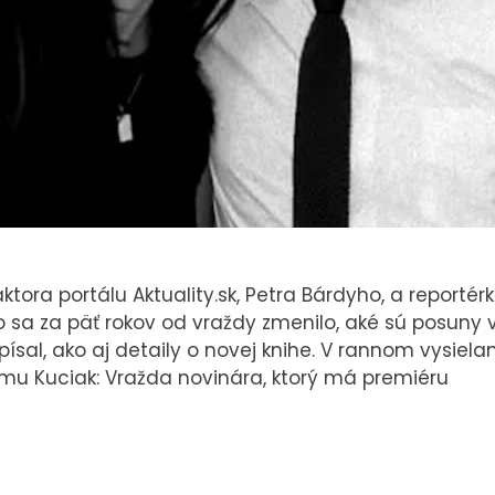
ora portálu Aktuality.sk, Petra Bárdyho, a reportér
a, čo sa za päť rokov od vraždy zmenilo, aké sú posuny 
ísal, ako aj detaily o novej knihe. V rannom vysielan
lmu Kuciak: Vražda novinára, ktorý má premiéru