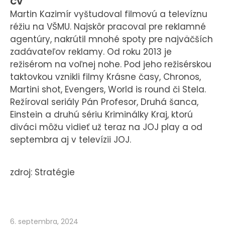
CV
Martin Kazimír vyštudoval filmovú a televíznu
réžiu na VŠMU. Najskôr pracoval pre reklamné
agentúry, nakrútil mnohé spoty pre najväčších
zadávateľov reklamy. Od roku 2013 je
režisérom na voľnej nohe. Pod jeho režisérskou
taktovkou vznikli filmy Krásne časy, Chronos,
Martini shot, Evengers, World is round či Stela.
Režíroval seriály Pán Profesor, Druhá šanca,
Einstein a druhú sériu Kriminálky Kraj, ktorú
diváci môžu vidieť už teraz na JOJ play a od
septembra aj v televízii JOJ.
zdroj: Stratégie
6. septembra, 2024