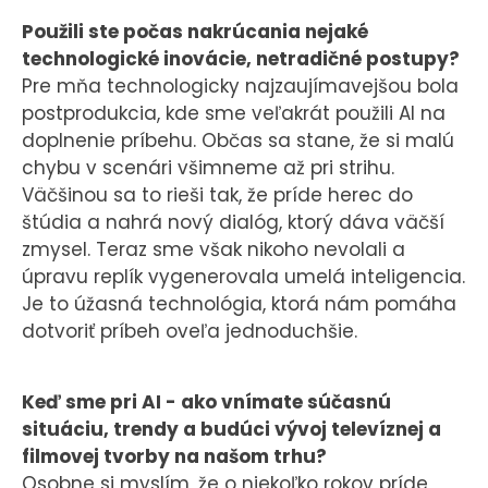
Použili ste počas nakrúcania nejaké
technologické inovácie, netradičné postupy?
Pre mňa technologicky najzaujímavejšou bola
postprodukcia, kde sme veľakrát použili AI na
doplnenie príbehu. Občas sa stane, že si malú
chybu v scenári všimneme až pri strihu.
Väčšinou sa to rieši tak, že príde herec do
štúdia a nahrá nový dialóg, ktorý dáva väčší
zmysel. Teraz sme však nikoho nevolali a
úpravu replík vygenerovala umelá inteligencia.
Je to úžasná technológia, ktorá nám pomáha
dotvoriť príbeh oveľa jednoduchšie.
Keď sme pri AI - ako vnímate súčasnú
situáciu, trendy a budúci vývoj televíznej a
filmovej tvorby na našom trhu?
Osobne si myslím, že o niekoľko rokov príde