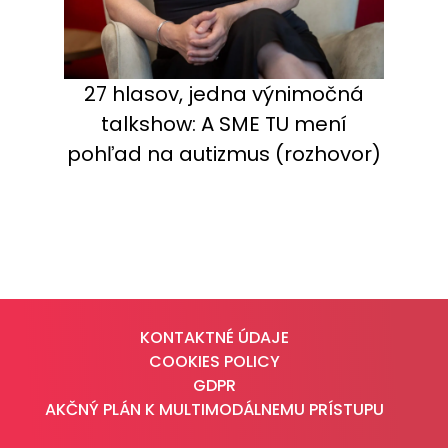
27 hlasov, jedna výnimočná
talkshow: A SME TU mení
pohľad na autizmus (rozhovor)
KONTAKTNÉ ÚDAJE
COOKIES POLICY
GDPR
AKČNÝ PLÁN K MULTIMODÁLNEMU PRÍSTUPU