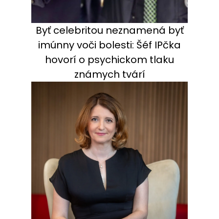
Byť celebritou neznamená byť
imúnny voči bolesti: Šéf IPčka
hovorí o psychickom tlaku
známych tvárí