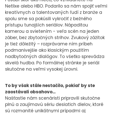
Netlixe alebo HBO. Podarilo sa nám spojiť veľmi
kreatívnych a talentovaných ľudí z branže a
spolu sme sa pokúsili vykročiť z bežného
prístupu tunajších seriálov. Nápaditou
kamerou a svietením - veľa scén na jeden
záber, bez zbytočných strihov. Zvukový zážitok
je tiež dôležitý – rozprávame ním príbeh
podmanivejšie ako klasickým použitím
nadbytočných dialógov. To všetko sprevádza
skvelá hudba. Po formálnej stránke je seriál
skutočne na veľmi vysokej úrovni.
To by však stále nestačilo, pokiaľ by ste
zaostávali obsahovo…
Našťastie nám scenáristi pripravili skutočne
plnú a zaujímavú sériu desiatich dielov, ktoré
sú rozmanité unikátnymi prípadmi aj