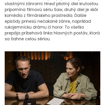
vlastnými žánrami. Hneď pilotný diel krutosťou
pripomína filmovú sériu Saw, druhý diel je skôr
komédia z filmárskeho prostredia. Ďalšie
epizódy prinesú nečakané žánre, napríklad
rukojemnícku drámu či horor. To všetko
prepája príbehová linka hlavných postáv, ktorá
sa tiahne celou sériou.