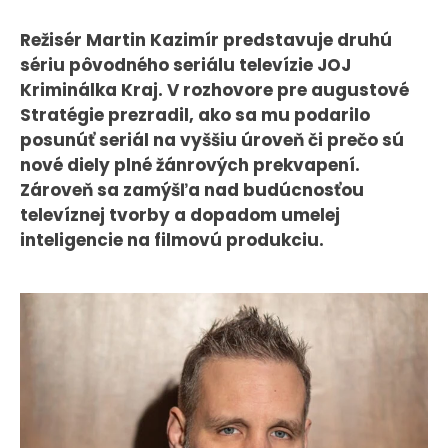
CASE STUDIES
Režisér Martin Kazimír predstavuje druhú
sériu pôvodného seriálu televízie JOJ
O NÁS
Kriminálka Kraj. V rozhovore pre augustové
Stratégie prezradil, ako sa mu podarilo
Tím
posunúť seriál na vyššiu úroveň či prečo sú
Kariéra
nové diely plné žánrových prekvapení.
Zároveň sa zamýšľa nad budúcnosťou
PRESS
televíznej tvorby a dopadom umelej
inteligencie na filmovú produkciu.
Tlačové správy
B2B Rozhovory
VEREJNÉ VYSIELANIE MS 2026