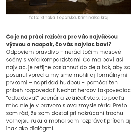
foto: Stnaka Topoľská, Kriminálka kraj
Čo je na práci režiséra pre vás najväčšou
výzvou a naopak, čo vás najviac baví?
Odpoviem pravdivo - nerád točím masové
scény s veľa komparzistami. Čo ma baví asi
najviac, je režijne zasiahnuť do deja tak, aby sa
posunul vpred a my sme mohli aj formálnymi
prvkami – napríklad hudbou - pomôcť ten
príbeh rozpovedať. Nechať hercov takpovediac
“odtextovať” scenár a zakričať stop, to podľa
mňa nie je v pravom slova zmysle réžia. Preto
som rád, že som dostal pri nakrúcaní trochu
voľnejšiu ruku a mohol som rozprávať príbeh aj
inak ako dialógmi.