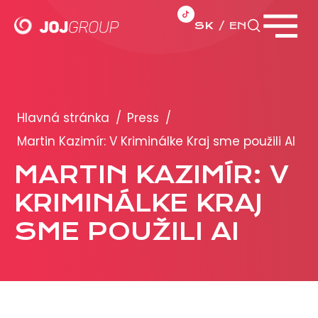
SK
EN
Zavrieť menu
PORTFÓLIO
Brandy
Hlavná stránka
/
Press
/
Produkty
Martin Kazimír: V Kriminálke Kraj sme použili AI
MARTIN KAZIMÍR: V
PRODUKCIA
KRIMINÁLKE KRAJ
REKLAMA
SME POUŽILI AI
Viac o reklamných formátoch
Obchodné podmienky
Prezentácia 2026