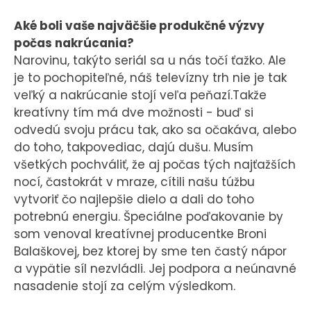
Aké boli vaše najväčšie produkčné výzvy
počas nakrúcania?
Narovinu, takýto seriál sa u nás točí ťažko. Ale
je to pochopiteľné, náš televízny trh nie je tak
veľký a nakrúcanie stojí veľa peňazí.Takže
kreatívny tím má dve možnosti - buď si
odvedú svoju prácu tak, ako sa očakáva, alebo
do toho, takpovediac, dajú dušu. Musím
všetkých pochváliť, že aj počas tých najťažších
nocí, častokrát v mraze, cítili našu túžbu
vytvoriť čo najlepšie dielo a dali do toho
potrebnú energiu. Špeciálne poďakovanie by
som venoval kreatívnej producentke Broni
Balaškovej, bez ktorej by sme ten častý nápor
a vypätie síl nezvládli. Jej podpora a neúnavné
nasadenie stojí za celým výsledkom.