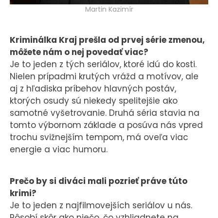
Martin Kazimír
Kriminálka Kraj prešla od prvej série zmenou,
môžete nám o nej povedať viac?
Je to jeden z tých seriálov, ktoré idú do kosti.
Nielen prípadmi krutých vrážd a motívov, ale
aj z hľadiska príbehov hlavných postáv,
ktorých osudy sú niekedy spelitejšie ako
samotné vyšetrovanie. Druhá séria stavia na
tomto výbornom základe a posúva nás vpred
trochu svižnejším tempom, má oveľa viac
energie a viac humoru.
Prečo by si diváci mali pozrieť práve túto
krimi?
Je to jeden z najfilmovejších seriálov u nás.
Pôsobí skôr ako niečo, čo vzhliadnete na