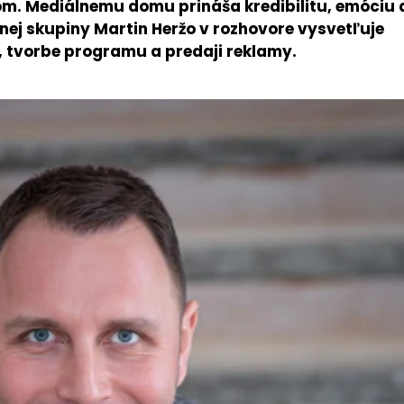
om. Mediálnemu domu prináša kredibilitu, emóciu 
znej skupiny Martin Heržo v rozhovore vysvetľuje
v, tvorbe programu a predaji reklamy.
PRESS
VEREJNÉ
VYSIELANIE
Tlačové správy
MS 2026
B2B Rozhovory
K