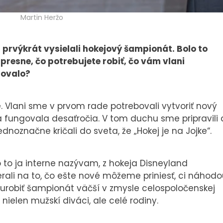
Martin Heržo
prvýkrát vysielali hokejový šampionát. Bolo to
e presne, čo potrebujete robiť, čo vám vlani
govalo?
e. Vlani sme v prvom rade potrebovali vytvoriť nový
 fungovala desaťročia. V tom duchu sme pripravili 
noznačne kričali do sveta, že „Hokej je na Jojke“.
o to ja interne nazývam, z hokeja Disneyland
rali na to, čo ešte nové môžeme priniesť, ci náhod
o urobiť šampionát väčší v zmysle celospoločenskej
nielen mužskí diváci, ale celé rodiny.