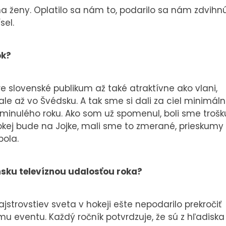
a ženy. Oplatilo sa nám to, podarilo sa nám zdvihn
sel.
ok?
 slovenské publikum až také atraktívne ako vlani,
le až vo Švédsku. A tak sme si dali za ciel minimál
 minulého roku. Ako som už spomenul, boli sme trošk
hokej bude na Jojke, mali sme to zmerané, prieskumy
bola.
ensku televíznou udalosťou roka?
ajstrovstiev sveta v hokeji ešte nepodarilo prekročiť
u eventu. Každý ročník potvrdzuje, že sú z hľadiska