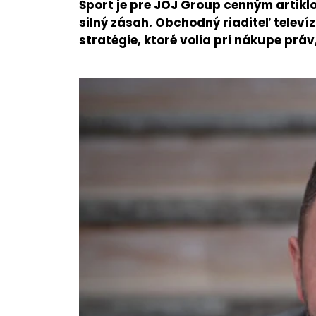
Šport je pre JOJ Group cenným artikl
silný zásah. Obchodný riaditeľ televí
stratégie, ktoré volia pri nákupe prá
O NÁS
Tím
Kariéra