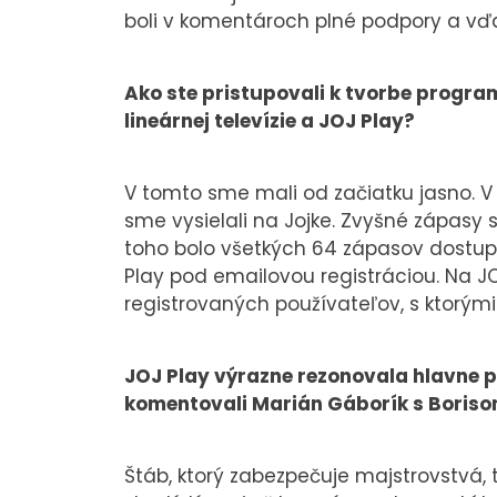
boli v komentároch plné podpory a vďa
Ako ste pristupovali k tvorbe progra
lineárnej televízie a JOJ Play?
V tomto sme mali od začiatku jasno. V
sme vysielali na Jojke. Zvyšné zápasy 
toho bolo všetkých 64 zápasov dostupn
Play pod emailovou registráciou. Na J
registrovaných používateľov, s ktorý
JOJ Play výrazne rezonovala hlavne p
komentovali Marián Gáborík s Boriso
Štáb, ktorý zabezpečuje majstrovstvá, t