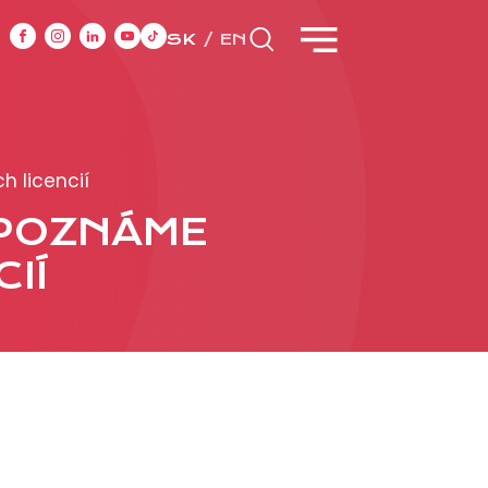
SK
EN
CASE STUDIES
h licencií
 POZNÁME
y
IÍ