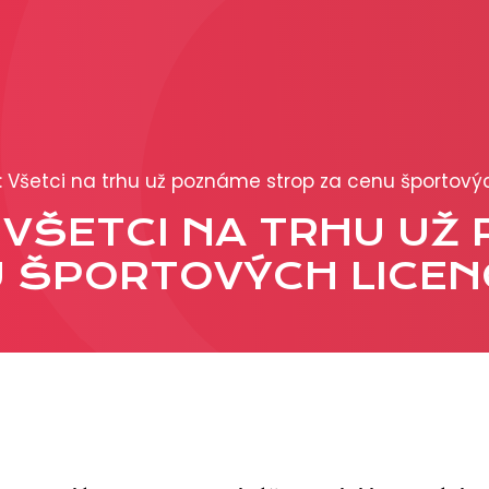
PRODUKCIA
REKLAMA
: Všetci na trhu už poznáme strop za cenu športovýc
Viac o reklamných
 VŠETCI NA TRHU UŽ
formátoch
Obchodné podmienk
 ŠPORTOVÝCH LICENC
Prezentácia 2026