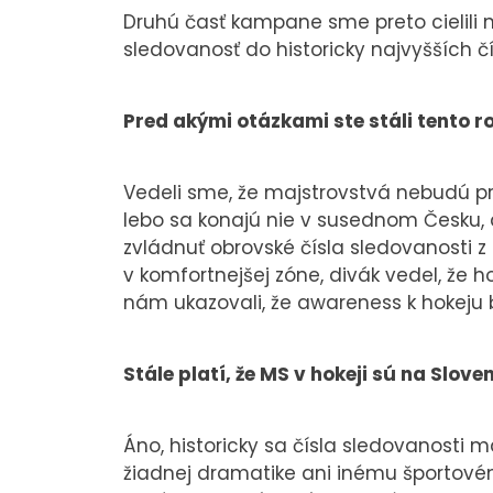
Druhú časť kampane sme preto cielili n
sledovanosť do historicky najvyšších čí
Pred akými otázkami ste stáli tento r
Vedeli sme, že majstrovstvá nebudú pre
lebo sa konajú nie v susednom Česku, a
zvládnuť obrovské čísla sledovanosti z
v komfortnejšej zóne, divák vedel, že 
nám ukazovali, že awareness k hokeju 
Stále platí, že MS v hokeji sú na Slov
Áno, historicky sa čísla sledovanosti m
žiadnej dramatike ani inému športovém