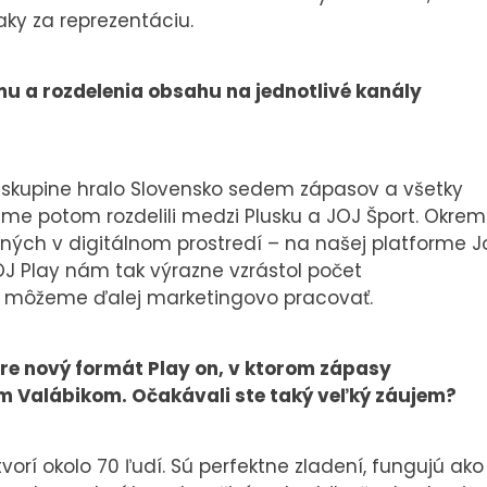
ky za reprezentáciu.
mu a rozdelenia obsahu na jednotlivé kanály
 skupine hralo Slovensko sedem zápasov a všetky
sme potom rozdelili medzi Plusku a JOJ Šport. Okrem
ých v digitálnom prostredí – na našej platforme J
OJ Play nám tak výrazne vzrástol počet
mi môžeme ďalej marketingovo pracovať.
re nový formát Play on, v ktorom zápasy
m Valábikom. Očakávali ste taký veľký záujem?
vorí okolo 70 ľudí. Sú perfektne zladení, fungujú ako