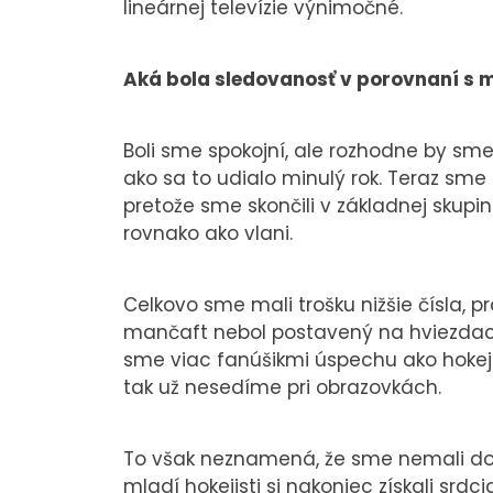
lineárnej televízie výnimočné.
Aká bola sledovanosť v porovnaní s
Boli sme spokojní, ale rozhodne by sme b
ako sa to udialo minulý rok. Teraz sme 
pretože sme skončili v základnej skupi
rovnako ako vlani.
Celkovo sme mali trošku nižšie čísla, 
mančaft nebol postavený na hviezdach 
sme viac fanúšikmi úspechu ako hokej
tak už nesedíme pri obrazovkách.
To však neznamená, že sme nemali dobré
mladí hokejisti si nakoniec získali srdc