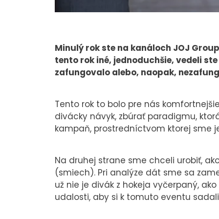
Minulý rok ste na kanáloch JOJ Group 
tento rok iné, jednoduchšie, vedeli st
zafungovalo alebo, naopak, nezafun
Tento rok to bolo pre nás komfortnejši
divácky návyk, zbúrať paradigmu, ktorá
kampaň, prostredníctvom ktorej sme jed
Na druhej strane sme chceli urobiť, ak
(smiech). Pri analýze dát sme sa zame
už nie je divák z hokeja vyčerpaný, ak
udalosti, aby si k tomuto eventu sadali 