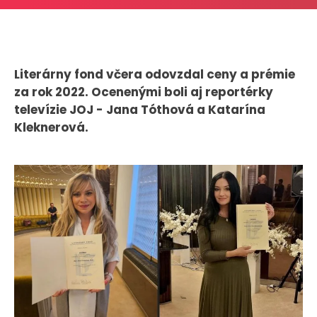
CASE STUDIES
O NÁS
Literárny fond včera odovzdal ceny a prémie
Tím
za rok 2022. Ocenenými boli aj reportérky
Kariéra
televízie JOJ - Jana Tóthová a Katarína
Kleknerová.
PRESS
Tlačové správy
B2B Rozhovory
VEREJNÉ VYSIELANIE MS 2026