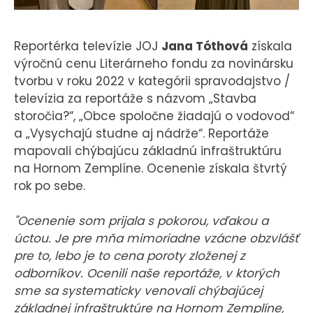
KONTAKT
Reportérka televízie JOJ
Jana Tóthová
získala
výročnú cenu Literárneho fondu za novinársku
tvorbu v roku 2022 v kategórii spravodajstvo /
televízia za reportáže s názvom „Stavba
storočia?“, „Obce spoločne žiadajú o vodovod“
a „Vysychajú studne aj nádrže“. Reportáže
mapovali chýbajúcu základnú infraštruktúru
na Hornom Zemplíne. Ocenenie získala štvrtý
rok po sebe.
"Ocenenie som prijala s pokorou, vďakou a
úctou. Je pre mňa mimoriadne vzácne obzvlášť
pre to, lebo je to cena poroty zloženej z
odborníkov. Ocenili naše reportáže, v ktorých
sme sa systematicky venovali chýbajúcej
základnej infraštruktúre na Hornom Zemplíne,