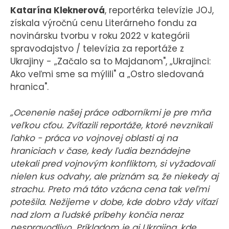
Katarína Kleknerová
, reportérka televízie JOJ,
získala výročnú cenu Literárneho fondu za
novinársku tvorbu v roku 2022 v kategórii
spravodajstvo / televízia za reportáže z
Ukrajiny - „Začalo sa to Majdanom", „Ukrajinci:
Ako veľmi sme sa mýlili" a „Ostro sledovaná
hranica".
„Ocenenie našej práce odborníkmi je pre mňa
veľkou cťou. Zvíťazili reportáže, ktoré nevznikali
ľahko - práca vo vojnovej oblasti aj na
hraniciach v čase, kedy ľudia beznádejne
utekali pred vojnovým konfliktom, si vyžadovali
nielen kus odvahy, ale priznám sa, že niekedy aj
strachu. Preto má táto vzácna cena tak veľmi
potešila. Nežijeme v dobe, kde dobro vždy víťazí
nad zlom a ľudské príbehy končia neraz
nespravodlivo. Príkladom je aj Ukrajina, kde