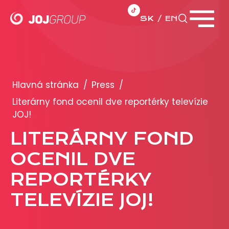
SK
EN
Zavrieť menu
PORTFÓLIO
Brandy
Hlavná stránka
/
Press
/
Produkty
Literárny fond ocenil dve reportérky televízie
JOJ!
PRODUKCIA
LITERÁRNY FOND
OCENIL DVE
REKLAMA
REPORTÉRKY
Viac o reklamných formátoch
Obchodné podmienky
TELEVÍZIE JOJ!
Prezentácia 2026