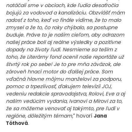
natáčali sme v obciach, kde ľudia desaťročia
bojujú za vodovod a kanalizáciu. Obzvlášť mám
radosť z toho, keď vo finále vidíme, že to malo
zmysel a že to, čo roky chýbalo, sa postupne
buduje. Práve to je našim cieľom, aby odrazom
našej práce boli aj reálne výsledky a pozitívne
dopady na životy ľudí. Nesmierne sa teším z
toho, že Literárny fond ocenil naše reportáže už
štvrtý rok po sebe! Je to pre mňa záväzok, ale
zároveň hnací motor do ďalšej práce. Som
vďačná hlavne môjmu manželovi za podporu,
pomoc a trpezlivosť, ďakujem televízii JOJ,
vedeniu redakcie spravodajstva, Rolovi, Eve a aj
našim vedúcim vydania, Ivanovi a Mirovi za to,
že sa môžeme venovať aj takýmto, pre ľudí v
regióne, dôležitým témam
,” hovorí
Jana
Tóthová
.