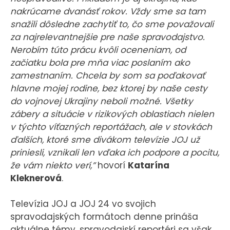
nakrúcame dvanásť rokov. Vždy sme sa tam
snažili dôsledne zachytiť to, čo sme považovali
za najrelevantnejšie pre naše spravodajstvo.
Nerobím túto prácu kvôli oceneniam, od
začiatku bola pre mňa viac poslaním ako
zamestnaním. Chcela by som sa poďakovať
hlavne mojej rodine, bez ktorej by naše cesty
do vojnovej Ukrajiny neboli možné. Všetky
zábery a situácie v rizikových oblastiach nielen
v týchto víťazných reportážach, ale v stovkách
ďalších, ktoré sme divákom televízie JOJ už
priniesli, vznikali len vďaka ich podpore a pocitu,
že vám niekto verí,”
hovorí
Katarína
Kleknerová
.
Televízia JOJ a JOJ 24 vo svojich
spravodajských formátoch denne prináša
aktuálne témy, spravodajskí reportéri sa však