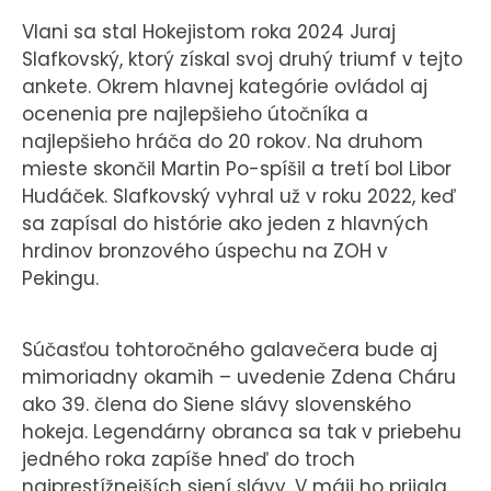
Vlani sa stal Hokejistom roka 2024 Juraj
Slafkovský, ktorý získal svoj druhý triumf v tejto
ankete. Okrem hlavnej kategórie ovládol aj
ocenenia pre najlepšieho útočníka a
najlepšieho hráča do 20 rokov. Na druhom
mieste skončil Martin Po-spíšil a tretí bol Libor
Hudáček. Slafkovský vyhral už v roku 2022, keď
sa zapísal do histórie ako jeden z hlavných
hrdinov bronzového úspechu na ZOH v
Pekingu.
Súčasťou tohtoročného galavečera bude aj
mimoriadny okamih – uvedenie Zdena Cháru
ako 39. člena do Siene slávy slovenského
hokeja. Legendárny obranca sa tak v priebehu
jedného roka zapíše hneď do troch
najprestížnejších siení slávy. V máji ho prijala