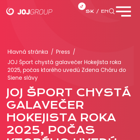
SK
EN
Zavrieť menu
PORTFÓLIO
Brandy
Hlavná stránka
/
Press
/
Produkty
JOJ Šport chystá galavečer Hokejista roka
2025, počas ktorého uvedú Zdena Cháru do
Siene slávy
PRODUKCIA
JOJ ŠPORT CHYSTÁ
REKLAMA
GALAVEČER
Viac o reklamných formátoch
HOKEJISTA ROKA
Obchodné podmienky
2025, POČAS
Prezentácia 2026