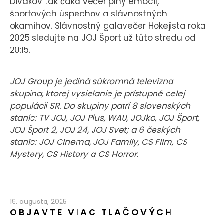
Divákov tak čaká večer plný emócií,
športových úspechov a slávnostných
okamihov. Slávnostný galavečer Hokejista roka
2025 sledujte na JOJ Šport už túto stredu od
20:15.
JOJ Group je jediná súkromná televízna
skupina, ktorej vysielanie je prístupné celej
populácii SR. Do skupiny patrí 8 slovenských
staníc: TV JOJ, JOJ Plus, WAU, JOJko, JOJ Šport,
JOJ Šport 2, JOJ 24, JOJ Svet; a 6 českých
staníc: JOJ Cinema, JOJ Family, CS Film, CS
Mystery, CS History a CS Horror.
19. augusta, 2025
OBJAVTE VIAC TLAČOVÝCH