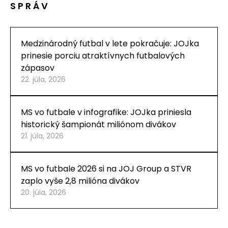
SPRÁV
Medzinárodný futbal v lete pokračuje: JOJka
prinesie porciu atraktívnych futbalových
zápasov
22. júla, 2026
MS vo futbale v infografike: JOJka priniesla
historický šampionát miliónom divákov
21. júla, 2026
MS vo futbale 2026 si na JOJ Group a STVR
zaplo vyše 2,8 milióna divákov
20. júla, 2026