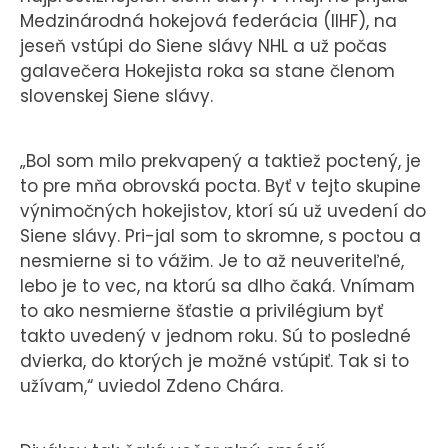
Medzinárodná hokejová federácia (IIHF), na
jeseň vstúpi do Siene slávy NHL a už počas
galavečera Hokejista roka sa stane členom
slovenskej Siene slávy.
„Bol som milo prekvapený a taktiež poctený, je
to pre mňa obrovská pocta. Byť v tejto skupine
výnimočných hokejistov, ktorí sú už uvedení do
Siene slávy. Pri-jal som to skromne, s poctou a
nesmierne si to vážim. Je to až neuveriteľné,
lebo je to vec, na ktorú sa dlho čaká. Vnímam
to ako nesmierne šťastie a privilégium byť
takto uvedený v jednom roku. Sú to posledné
dvierka, do ktorých je možné vstúpiť. Tak si to
užívam,“ uviedol Zdeno Chára.