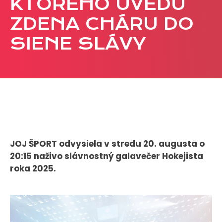
KTORÉHO UVEDÚ
CASE STUDIES
ZDENA CHÁRU DO
SIENE SLÁVY
O NÁS
Tím
Kariéra
PRESS
Tlačové správy
B2B Rozhovory
JOJ ŠPORT odvysiela v stredu 20. augusta o
20:15 naživo slávnostný galavečer Hokejista
roka 2025.
VEREJNÉ VYSIELANIE MS 2026