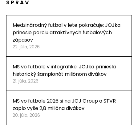
SPRÁV
Medzinárodný futbal v lete pokračuje: JOJka
prinesie porciu atraktívnych futbalových
zápasov
22. júla, 2026
MS vo futbale v infografike: JOJka priniesla
historický šampionát miliónom divákov
21. júla, 2026
MS vo futbale 2026 si na JOJ Group a STVR
zaplo vyše 2,8 milióna divákov
20. júla, 2026