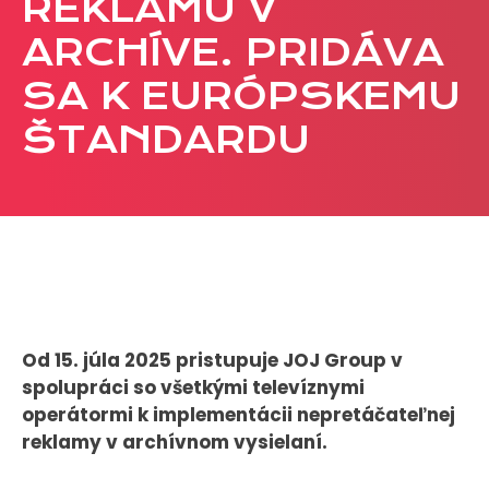
REKLAMU V
CASE STUDIES
ARCHÍVE. PRIDÁVA
SA K EURÓPSKEMU
O NÁS
ŠTANDARDU
Tím
Kariéra
PRESS
Tlačové správy
B2B Rozhovory
Od 15. júla 2025 pristupuje JOJ Group v
VEREJNÉ VYSIELANIE MS 2026
spolupráci so všetkými televíznymi
operátormi k implementácii nepretáčateľnej
reklamy v archívnom vysielaní.