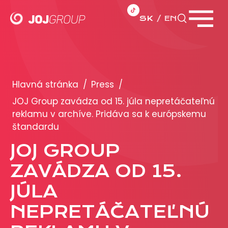
SK
EN
Zavrieť menu
PORTFÓLIO
Brandy
Hlavná stránka
/
Press
/
Produkty
JOJ Group zavádza od 15. júla nepretáčateľnú
reklamu v archíve. Pridáva sa k európskemu
štandardu
PRODUKCIA
JOJ GROUP
REKLAMA
ZAVÁDZA OD 15.
Viac o reklamných formátoch
JÚLA
Obchodné podmienky
NEPRETÁČATEĽNÚ
Prezentácia 2026