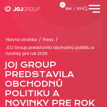
SK
EN
Zavrieť menu
PORTFÓLIO
Brandy
Hlavná stránka
/
Press
/
Produkty
JOJ Group predstavila obchodnú politiku a
novinky pre rok 2026
PRODUKCIA
JOJ GROUP
PREDSTAVILA
REKLAMA
OBCHODNÚ
Viac o reklamných formátoch
Obchodné podmienky
POLITIKU A
Prezentácia 2026
NOVINKY PRE ROK