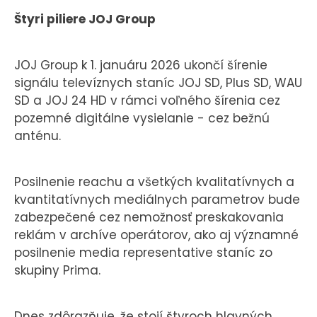
Štyri piliere JOJ Group
JOJ Group k 1. januáru 2026 ukončí šírenie
signálu televíznych staníc JOJ SD, Plus SD, WAU
SD a JOJ 24 HD v rámci voľného šírenia cez
pozemné digitálne vysielanie - cez bežnú
anténu.
Posilnenie reachu a všetkých kvalitatívnych a
kvantitatívnych mediálnych parametrov bude
zabezpečené cez nemožnosť preskakovania
reklám v archíve operátorov, ako aj významné
posilnenie media representative staníc zo
skupiny Prima.
Dnes zdôrazňuje, že stojí štyroch hlavných