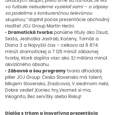
diváckych skupin, preto sme sa rozhodli, že MS
vo futbale nebudeme vysielať sami – o zápasy
sa podelíme s konkurenčnou televíznou
skupinou,“
doplnil počas prezentácie obchodný
riaditeľ JOJ Group Martin Heržo.
•
Dramatická tvorba
ponúkne tituly ako Osud,
Sexta, Jednotka Jastrab, Kočeny, Tomáš a
Diana 3 a Najvyšší čas – celkovo až 6 874
minút dramatickej a 7 125 minút zábavnej
tvorby, ktoré dopĺňa viac ako 3,1 milióna minút
akvizičného obsahu.
•
Zábavné a šou programy
tvoria dlhodobý
pilier JOJ Group: Česko Slovensko má talent,
Milujem Slovensko, Zradcovia, V siedmom nebi,
Dobre vedieť ,Koniec hry,Vezmeš si ma,
Inkognito, Bez servítky alebo Riskuj!
Dialóg s trhom a inovatívna prezentácia