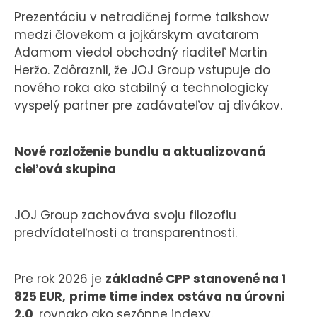
Prezentáciu v netradičnej forme talkshow
medzi človekom a jojkárskym avatarom
Adamom viedol obchodný riaditeľ Martin
Heržo. Zdôraznil, že JOJ Group vstupuje do
nového roka ako stabilný a technologicky
vyspelý partner pre zadávateľov aj divákov.
Nové rozloženie bundlu a aktualizovaná
cieľová skupina
JOJ Group zachováva svoju filozofiu
predvídateľnosti a transparentnosti.
Pre rok 2026 je
základné CPP stanovené na 1
825 EUR,
prime time index ostáva na úrovni
2,0
, rovnako ako sezónne indexy.