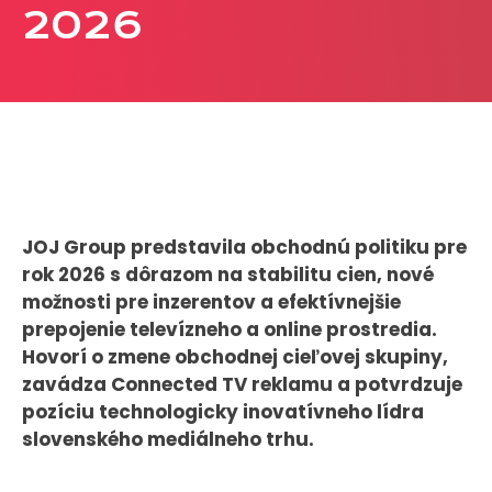
2026
CASE STUDIES
O NÁS
Tím
Kariéra
PRESS
JOJ Group predstavila obchodnú politiku pre
rok 2026 s dôrazom na stabilitu cien, nové
Tlačové správy
možnosti pre inzerentov a efektívnejšie
B2B Rozhovory
prepojenie televízneho a online prostredia.
Hovorí o zmene obchodnej cieľovej skupiny,
VEREJNÉ VYSIELANIE MS 2026
zavádza Connected TV reklamu a potvrdzuje
pozíciu technologicky inovatívneho lídra
slovenského mediálneho trhu.