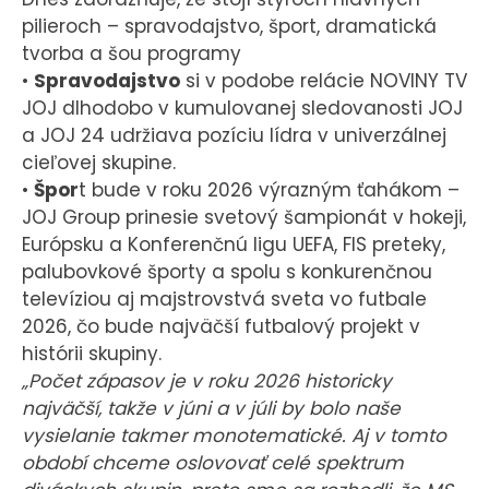
pilieroch – spravodajstvo, šport, dramatická
tvorba a šou programy
•
Spravodajstvo
si v podobe relácie NOVINY TV
JOJ dlhodobo v kumulovanej sledovanosti JOJ
a JOJ 24 udržiava pozíciu lídra v univerzálnej
cieľovej skupine.
•
Špor
t bude v roku 2026 výrazným ťahákom –
JOJ Group prinesie svetový šampionát v hokeji,
Európsku a Konferenčnú ligu UEFA, FIS preteky,
palubovkové športy a spolu s konkurenčnou
televíziou aj majstrovstvá sveta vo futbale
2026, čo bude najväčší futbalový projekt v
histórii skupiny.
„Počet zápasov je v roku 2026 historicky
najväčší, takže v júni a v júli by bolo naše
vysielanie takmer monotematické. Aj v tomto
období chceme oslovovať celé spektrum