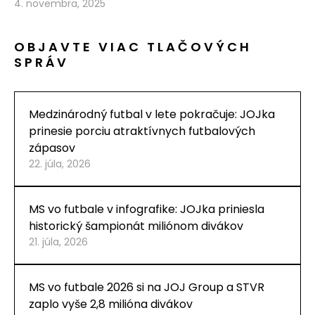
4. novembra, 2025
OBJAVTE VIAC TLAČOVÝCH
SPRÁV
Medzinárodný futbal v lete pokračuje: JOJka
prinesie porciu atraktívnych futbalových
zápasov
22. júla, 2026
MS vo futbale v infografike: JOJka priniesla
historický šampionát miliónom divákov
21. júla, 2026
MS vo futbale 2026 si na JOJ Group a STVR
zaplo vyše 2,8 milióna divákov