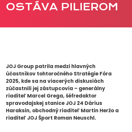
OSTÁVA PILIEROM
CASE STUDIES
O NÁS
Tím
Kariéra
PRESS
JOJ Group patrila medzi hlavných
účastníkov tohtoročného Stratégie Fóra
Tlačové správy
2025, kde sa na viacerých diskusiách
B2B Rozhovory
zúčastnili jej zástupcovia – generálny
riaditeľ Marcel Grega, šéfredaktor
VEREJNÉ VYSIELANIE MS 2026
spravodajskej stanice JOJ 24 Dárius
Haraksin, obchodný riaditeľ Martin Heržo a
riaditeľ JOJ Šport Roman Neuschl.