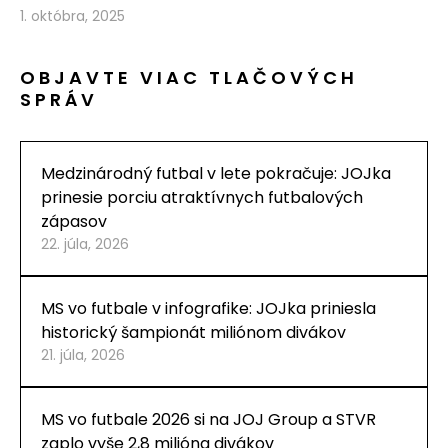
1. októbra, 2025
OBJAVTE VIAC TLAČOVÝCH
SPRÁV
Medzinárodný futbal v lete pokračuje: JOJka
prinesie porciu atraktívnych futbalových
zápasov
22. júla, 2026
MS vo futbale v infografike: JOJka priniesla
historický šampionát miliónom divákov
21. júla, 2026
MS vo futbale 2026 si na JOJ Group a STVR
zaplo vyše 2,8 milióna divákov