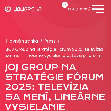
SK
EN
Zavrieť menu
PORTFÓLIO
Brandy
Hlavná stránka
/
Press
/
Produkty
JOJ Group na Stratégie Fórum 2025: Televízia
sa mení, lineárne vysielanie ostáva pilierom
PRODUKCIA
JOJ GROUP NA
STRATÉGIE FÓRUM
REKLAMA
2025: TELEVÍZIA
Viac o reklamných formátoch
Obchodné podmienky
SA MENÍ, LINEÁRNE
Prezentácia 2026
VYSIELANIE