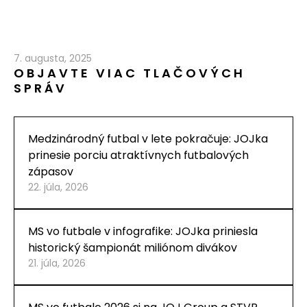
7. augusta, 2025
OBJAVTE VIAC TLAČOVÝCH
SPRÁV
Medzinárodný futbal v lete pokračuje: JOJka
prinesie porciu atraktívnych futbalových
zápasov
22. júla, 2026
MS vo futbale v infografike: JOJka priniesla
historický šampionát miliónom divákov
21. júla, 2026