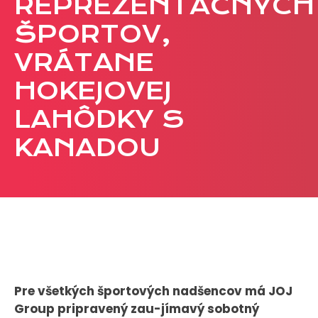
REPREZENTAČNÝCH
CASE STUDIES
ŠPORTOV,
VRÁTANE
O NÁS
HOKEJOVEJ
Tím
Kariéra
LAHÔDKY S
KANADOU
PRESS
Tlačové správy
B2B Rozhovory
VEREJNÉ VYSIELANIE MS 2026
Pre všetkých športových nadšencov má JOJ
Group pripravený zau-jímavý sobotný