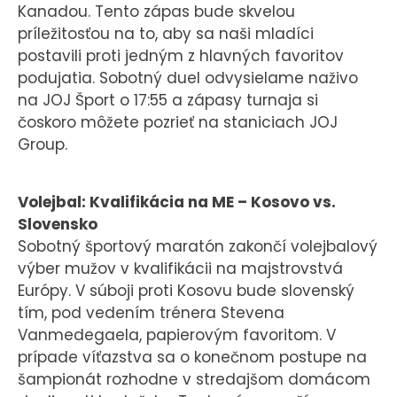
Kanadou. Tento zápas bude skvelou
príležitosťou na to, aby sa naši mladíci
postavili proti jedným z hlavných favoritov
podujatia. Sobotný duel odvysielame naživo
na JOJ Šport o 17:55 a zápasy turnaja si
čoskoro môžete pozrieť na staniciach JOJ
Group.
Volejbal: Kvalifikácia na ME – Kosovo vs.
Slovensko
Sobotný športový maratón zakončí volejbalový
výber mužov v kvalifikácii na majstrovstvá
Európy. V súboji proti Kosovu bude slovenský
tím, pod vedením trénera Stevena
Vanmedegaela, papierovým favoritom. V
prípade víťazstva sa o konečnom postupe na
šampionát rozhodne v stredajšom domácom