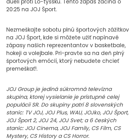
dueli proti Lo-tyšsku. Tento zápas začína o
20:25 na JOJ Šport.
Nezmeškajte sobotu plnú športových zážitkov
na JOJ Šport, kde si môžete užiť napínavé
zápasy našich reprezentantov v basketbale,
hokeji a volejbale. Pri-pravte sa na deň plný
športových emócií, ktorý nebudete chcieť
premeškať!.
JOJ Group je jediná súkromná televízna
skupina, ktorej vysielanie je prístupné celej
populácii SR. Do skupiny patrí 8 slovenských
staníc: TV JOJ, JOJ Plus, WAU, JOJko, JOJ Šport,
JOJ Šport 2, JOJ 24, JOJ Svet; a 6 českých
staníc: JOJ Cinema, JOJ Family, CS Film, CS
Mystery, CS History a CS Horror.