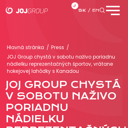
SK
EN
Zavrieť menu
PORTFÓLIO
Brandy
Hlavná stránka
/
Press
/
Produkty
JOJ Group chystá v sobotu naživo poriadnu
nádielku reprezentačných športov, vrátane
hokejovej lahôdky s Kanadou
PRODUKCIA
JOJ GROUP CHYSTÁ
REKLAMA
V SOBOTU NAŽIVO
Viac o reklamných formátoch
PORIADNU
Obchodné podmienky
NÁDIELKU
Prezentácia 2026