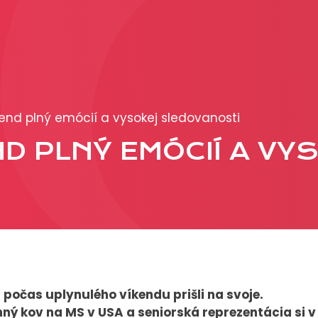
PRODUKCIA
REKLAMA
end plný emócií a vysokej sledovanosti
Viac o reklamných
D PLNÝ EMÓCIÍ A VY
formátoch
Obchodné podmienk
Prezentácia 2026
si počas uplynulého víkendu prišli na svoje.
ý kov na MS v USA a seniorská reprezentácia si v