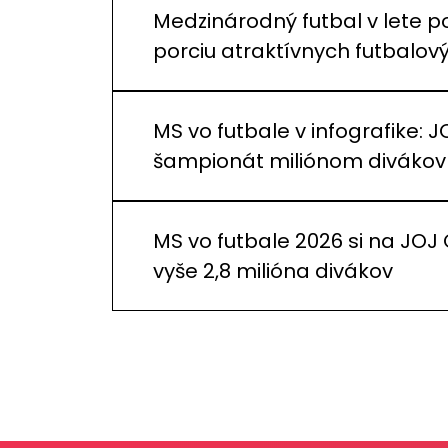
Medzinárodný futbal v lete p
porciu atraktívnych futbalo
MS vo futbale v infografike: J
šampionát miliónom divákov
MS vo futbale 2026 si na JOJ
vyše 2,8 milióna divákov