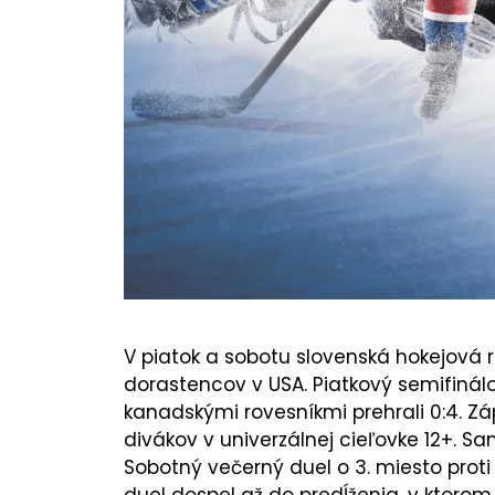
V piatok a sobotu slovenská hokejová 
dorastencov v USA. Piatkový semifinál
kanadskými rovesníkmi prehrali 0:4. Zá
divákov v univerzálnej cieľovke 12+. Sa
Sobotný večerný duel o 3. miesto prot
duel dospel až do predĺženia, v ktorom 