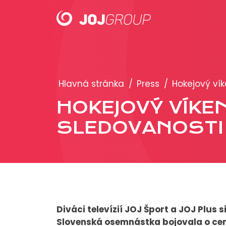
PORTFÓLIO
Hlavná stránka
/
Press
/
Hokejový vík
Brandy
HOKEJOVÝ VÍKEN
Produkty
SLEDOVANOSTI
Diváci televízií JOJ Šport a JOJ Plus 
Slovenská osemnástka bojovala o cenn