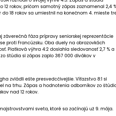
ako 12 rokov, pričom samotný zápas zaznamenal 2,4 
r do 18 rokov sa umiestnil na konečnom 4. mieste tre
j záverečná fáza prípravy seniorskej reprezentácie
se proti Francúzsku. Oba duely na obrazovkách
osť. Piatková výhra 4:2 dosiahla sledovanosť 2,7 % a
 zo štúdia si zápas zaplo 367 000 divákov v
a zvládli ešte presvedcčivejšie. Víťazstvo 8:1 si
diel na trhu. Zápas a hodnotenia odborníkov zo štúdi
kov nad 12 rokov.
ajstrovstvami sveta, ktoré sa začínajú už 9. mája.