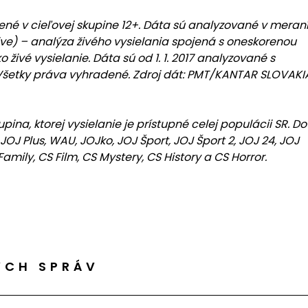
ené v cieľovej skupine 12+. Dáta sú analyzované v meran
ve) – analýza živého vysielania spojená s oneskorenou
živé vysielanie. Dáta sú od 1. 1. 2017 analyzované s
 , Všetky práva vyhradené. Zdroj dát: PMT/KANTAR SLOVAKI
ina, ktorej vysielanie je prístupné celej populácii SR. Do
JOJ Plus, WAU, JOJko, JOJ Šport, JOJ Šport 2, JOJ 24, JOJ
amily, CS Film, CS Mystery, CS History a CS Horror.
ÝCH SPRÁV