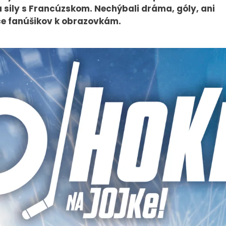
sily s Francúzskom. Nechýbali dráma, góly, ani
íce fanúšikov k obrazovkám.
PRESS
VEREJNÉ
VYSIELANIE
Tlačové správy
MS 2026
B2B Rozhovory
K