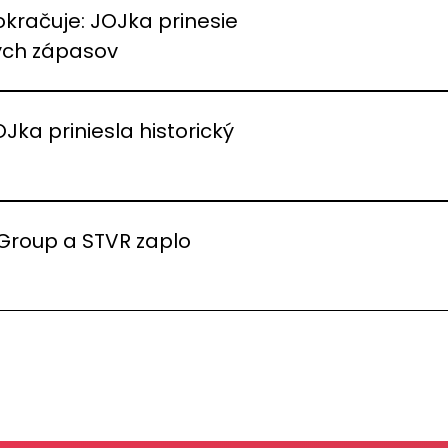
okračuje: JOJka prinesie
vých zápasov
OJka priniesla historický
 Group a STVR zaplo