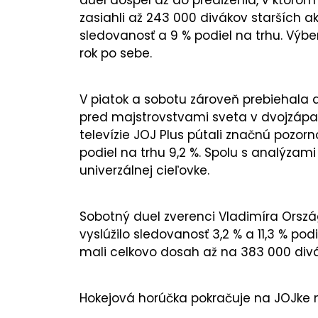
zasiahli až 243 000 divákov starších 
sledovanosť a 9 % podiel na trhu. Výbe
rok po sebe.
V piatok a sobotu zároveň prebiehala a
pred majstrovstvami sveta v dvojzápa
televízie JOJ Plus pútali značnú pozorn
podiel na trhu 9,2 %. Spolu s analýzami
univerzálnej cieľovke.
Sobotný duel zverenci Vladimíra Országh
vyslúžilo sledovanosť 3,2 % a 11,3 % po
mali celkovo dosah až na 383 000 divá
Hokejová horúčka pokračuje na JOJke m