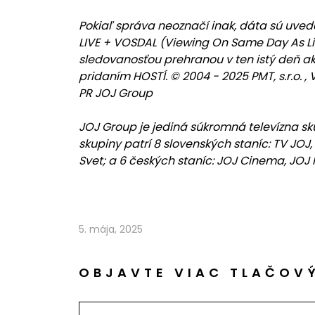
Pokiaľ správa neoznačí inak, dáta sú uved
LIVE + VOSDAL (Viewing On Same Day As Li
sledovanosťou prehranou v ten istý deň ako 
pridaním HOSTÍ. © 2004 - 2025 PMT, s.r.o.
PR JOJ Group
JOJ Group je jediná súkromná televízna skup
skupiny patrí 8 slovenských staníc: TV JOJ, 
Svet; a 6 českých staníc: JOJ Cinema, JOJ F
5. mája, 2025
OBJAVTE VIAC TLAČOV