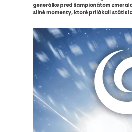
generálke pred šampionátom zmerala 
silné momenty, ktoré prilákali státis
O NÁS
Tím
Kariéra