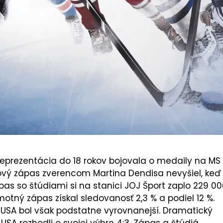
reprezentácia do 18 rokov bojovala o medaily na MS
ový zápas zverencom Martina Dendisa nevyšiel, keď
pas so štúdiami si na stanici JOJ Šport zaplo 229 0
motný zápas získal sledovanosť 2,3 % a podiel 12 %.
i USA bol však podstatne vyrovnanejší. Dramatický
USA rozhodli o svojej výhre 4:3. Zápas a štúdiá