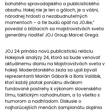
bohatého spravodajského a publicistického
obsahu. Hokej nie je len o góloch, je o vášni,
národnej hrdosti a nezabudnuteľných
momentoch – a tie budú opäť na JOJke,“
povedal o blížiacich sa majstrovstvách sveta
generálny riaditeľ JOJ Group Marcel Grega.
JOJ 24 prináša novú publicistickú reláciu
Hokejové analýzy 24, ktorá sa bude venovať
aktuálnemu dianiu na Majstrovstvách sveta v
hokeji. Moderátorského žezla sa ujali bývalí
reprezentanti Marián Gáborík a Boris Valábik,
ktorí každý piatok ponúknu divákom
fundované postrehy k výkonom slovenského
tímu, taktickým rozhodnutiam, a to všetko s
humorom a nadhľadom. Diskusie o
najhorúcejších menách šampionátu doplnia