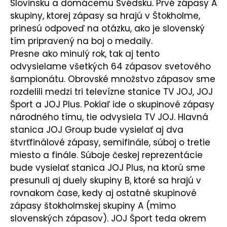
Slovinsku a domácemu Švédsku. Prvé zápasy A
skupiny, ktorej zápasy sa hrajú v Štokholme,
prinesú odpoveď na otázku, ako je slovenský
tím pripravený na boj o medaily.
Presne ako minulý rok, tak aj tento
odvysielame všetkých 64 zápasov svetového
šampionátu. Obrovské množstvo zápasov sme
rozdelili medzi tri televízne stanice TV JOJ, JOJ
Šport a JOJ Plus. Pokiaľ ide o skupinové zápasy
národného tímu, tie odvysiela TV JOJ. Hlavná
stanica JOJ Group bude vysielať aj dva
štvrťfinálové zápasy, semifinále, súboj o tretie
miesto a finále. Súboje českej reprezentácie
bude vysielať stanica JOJ Plus, na ktorú sme
presunuli aj duely skupiny B, ktoré sa hrajú v
rovnakom čase, kedy aj ostatné skupinové
zápasy štokholmskej skupiny A (mimo
slovenských zápasov). JOJ Šport teda okrem