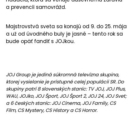
a prevencii samovrážd.
Majstrovstvá sveta sa konajú od 9. do 25. mája
a už od úvodného buly je jasné – tento rok sa
bude opäť fandiť s JOJkou.
JOJ Group je jediná súkromná televízna skupina,
ktorej vysielanie je prístupné celej populácii SR. Do
skupiny patrí 8 slovenských staníc: TV JOJ, JOJ Plus,
WAU, JOJko, JOJ Šport, JOJ Šport 2, JOJ 24, JOJ Svet;
a 6 českých staníc: JOJ Cinema, JOJ Family, CS
Film, CS Mystery, CS History a CS Horror.