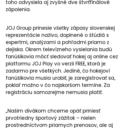
toho odvysiela aj zvyšné dve štvrťfinálové
zápolenia.
JOJ Group prinesie všetky zápasy slovenskej
reprezentácie naživo, doplnené o štúdiá s
expertmi, analýzami a pohľadmi priamo z
dejiska. Okrem televízneho vysielania budú
fanúšikovia môcť sledovať hokej aj online cez
platformu JOJ Play vo verzii FREE, ktorá je
zadarmo pre všetkých. Jediné, čo hokejoví
fanúšikovia musia urobiť, je zaregistrovať sa,
pokiaľ možno v čo najskoršom termíne. Za
registráciu samozrejme nemusia platiť.
„Našim divákom chceme opäť priniesť
prvotriedny športový zážitok – nielen
prostredníctvom priamych prenosov, ale aj