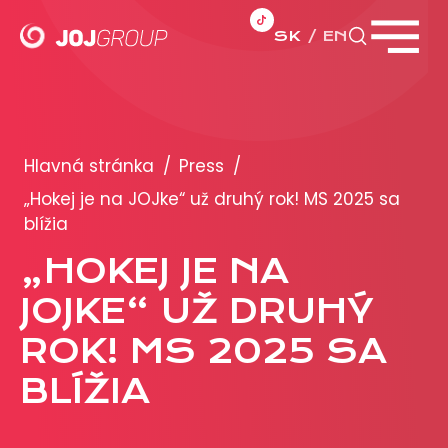
SK
EN
Zavrieť menu
PORTFÓLIO
Brandy
Hlavná stránka
/
Press
/
Produkty
„Hokej je na JOJke“ už druhý rok! MS 2025 sa
blížia
PRODUKCIA
„HOKEJ JE NA
JOJKE“ UŽ DRUHÝ
REKLAMA
ROK! MS 2025 SA
Viac o reklamných formátoch
Obchodné podmienky
BLÍŽIA
Prezentácia 2026