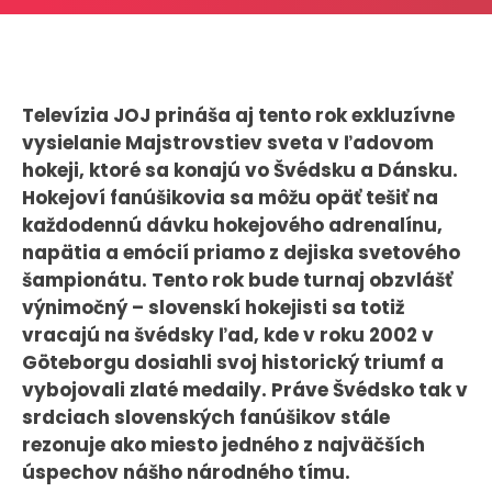
CASE STUDIES
O NÁS
Televízia JOJ prináša aj tento rok exkluzívne
Tím
vysielanie Majstrovstiev sveta v ľadovom
Kariéra
hokeji, ktoré sa konajú vo Švédsku a Dánsku.
Hokejoví fanúšikovia sa môžu opäť tešiť na
každodennú dávku hokejového adrenalínu,
PRESS
napätia a emócií priamo z dejiska svetového
Tlačové správy
šampionátu. Tento rok bude turnaj obzvlášť
výnimočný – slovenskí hokejisti sa totiž
B2B Rozhovory
vracajú na švédsky ľad, kde v roku 2002 v
Göteborgu dosiahli svoj historický triumf a
VEREJNÉ VYSIELANIE MS 2026
vybojovali zlaté medaily. Práve Švédsko tak v
srdciach slovenských fanúšikov stále
rezonuje ako miesto jedného z najväčších
úspechov nášho národného tímu.