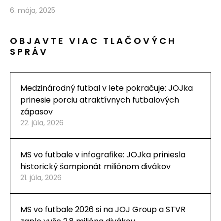
6. mája, 2025
OBJAVTE VIAC TLAČOVÝCH
SPRÁV
Medzinárodný futbal v lete pokračuje: JOJka
prinesie porciu atraktívnych futbalových
zápasov
22. júla, 2026
MS vo futbale v infografike: JOJka priniesla
historický šampionát miliónom divákov
21. júla, 2026
MS vo futbale 2026 si na JOJ Group a STVR