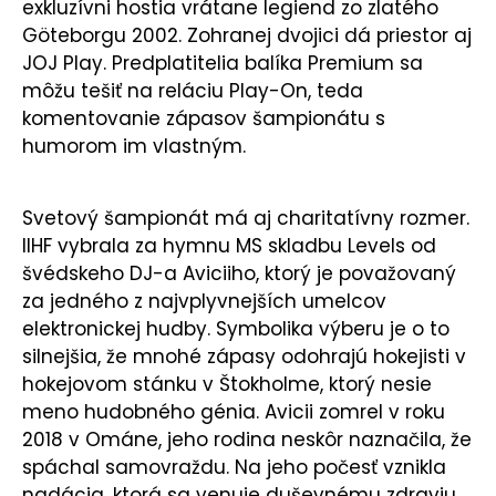
exkluzívni hostia vrátane legiend zo zlatého
Göteborgu 2002. Zohranej dvojici dá priestor aj
JOJ Play. Predplatitelia balíka Premium sa
môžu tešiť na reláciu Play-On, teda
komentovanie zápasov šampionátu s
humorom im vlastným.
Svetový šampionát má aj charitatívny rozmer.
IIHF vybrala za hymnu MS skladbu Levels od
švédskeho DJ-a Aviciiho, ktorý je považovaný
za jedného z najvplyvnejších umelcov
elektronickej hudby. Symbolika výberu je o to
silnejšia, že mnohé zápasy odohrajú hokejisti v
hokejovom stánku v Štokholme, ktorý nesie
meno hudobného génia. Avicii zomrel v roku
2018 v Ománe, jeho rodina neskôr naznačila, že
spáchal samovraždu. Na jeho počesť vznikla
nadácia, ktorá sa venuje duševnému zdraviu