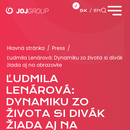
SK
EN
Zavrieť menu
PORTFÓLIO
Brandy
Hlavná stránka
/
Press
/
Produkty
Ľudmila Lenárová: Dynamiku zo života si divák
žiada aj na obrazovke
PRODUKCIA
ĽUDMILA
LENÁROVÁ:
REKLAMA
DYNAMIKU ZO
Viac o reklamných formátoch
Obchodné podmienky
ŽIVOTA SI DIVÁK
Prezentácia 2026
ŽIADA AJ NA