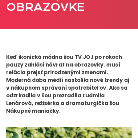
OBRAZOVKE
CASE STUDIES
O NÁS
Tím
Kariéra
Keď ikonická módna šou TV JOJ po rokoch
pauzy zahlási návrat na obrazovky, musí
PRESS
relácia prejsť prirodzenými zmenami.
Tlačové správy
Moderná doba médií nastolila nové trendy aj
B2B Rozhovory
v nákupnom správaní spotrebiteľov. Ako sa
odzrkadlia v šou prezradila Ľudmila
Lenárová, režisérka a dramaturgička šou
VEREJNÉ VYSIELANIE MS 2026
Nákupné maniačky.