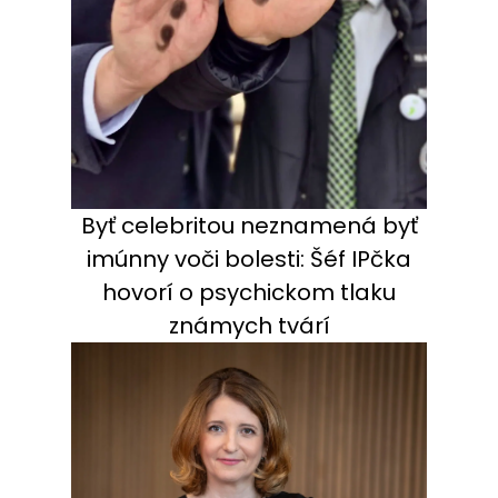
Byť celebritou neznamená byť
imúnny voči bolesti: Šéf IPčka
hovorí o psychickom tlaku
známych tvárí