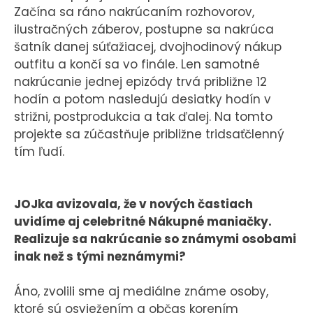
Začína sa ráno nakrúcaním rozhovorov,
ilustračných záberov, postupne sa nakrúca
šatník danej súťažiacej, dvojhodinový nákup
outfitu a končí sa vo finále. Len samotné
nakrúcanie jednej epizódy trvá približne 12
hodín a potom nasledujú desiatky hodín v
strižni, postprodukcia a tak ďalej. Na tomto
projekte sa zúčastňuje približne tridsaťčlenný
tím ľudí.
JOJka avizovala, že v nových častiach
uvidíme aj celebritné Nákupné maniačky.
Realizuje sa nakrúcanie so známymi osobami
inak než s tými neznámymi?
Áno, zvolili sme aj mediálne známe osoby,
ktoré sú osviežením a občas korením