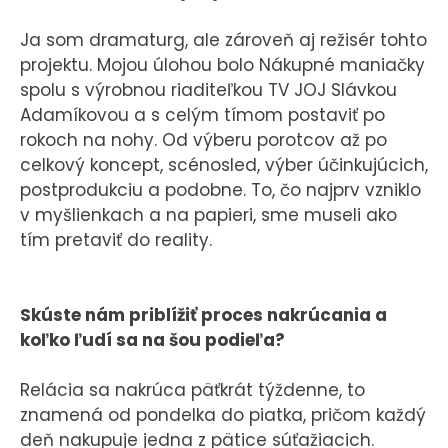
Ja som dramaturg, ale zároveň aj režisér tohto
projektu. Mojou úlohou bolo Nákupné maniačky
spolu s výrobnou riaditeľkou TV JOJ Slávkou
Adamíkovou a s celým tímom postaviť po
rokoch na nohy. Od výberu porotcov až po
celkový koncept, scénosled, výber účinkujúcich,
postprodukciu a podobne. To, čo najprv vzniklo
v myšlienkach a na papieri, sme museli ako
tím pretaviť do reality.
Skúste nám priblížiť proces nakrúcania a
koľko ľudí sa na šou podieľa?
Relácia sa nakrúca päťkrát týždenne, to
znamená od pondelka do piatka, pričom každý
deň nakupuje jedna z pätice súťažiacich.