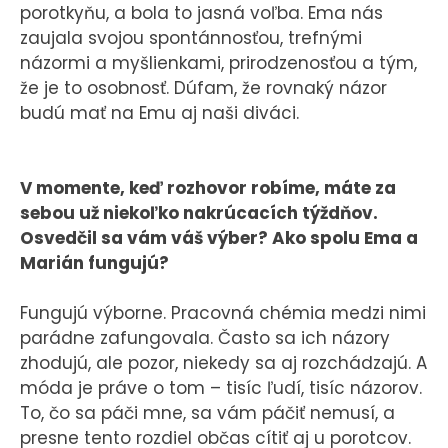
porotkyňu, a bola to jasná voľba. Ema nás
zaujala svojou spontánnosťou, trefnými
názormi a myšlienkami, prirodzenosťou a tým,
že je to osobnosť. Dúfam, že rovnaký názor
budú mať na Emu aj naši diváci.
V momente, keď rozhovor robíme, máte za
sebou už niekoľko nakrúcacích týždňov.
Osvedčil sa vám váš výber? Ako spolu Ema a
Marián fungujú?
Fungujú výborne. Pracovná chémia medzi nimi
parádne zafungovala. Často sa ich názory
zhodujú, ale pozor, niekedy sa aj rozchádzajú. A
móda je práve o tom – tisíc ľudí, tisíc názorov.
To, čo sa páči mne, sa vám páčiť nemusí, a
presne tento rozdiel občas cítiť aj u porotcov.