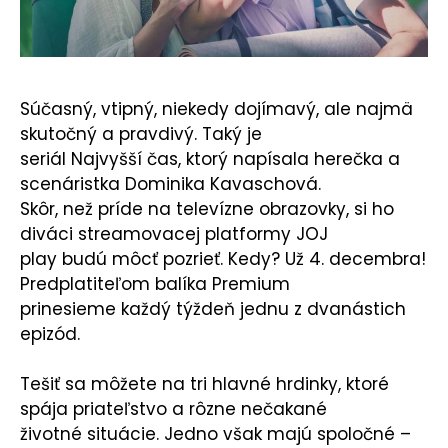
KONTAKT
Súčasný, vtipný, niekedy dojímavý, ale najmä
skutočný a pravdivý. Taký je
seriál Najvyšší čas, ktorý napísala herečka a
scenáristka Dominika Kavaschová.
Skôr, než príde na televízne obrazovky, si ho
diváci streamovacej platformy JOJ
play budú môcť pozrieť. Kedy? Už 4. decembra!
Predplatiteľom balíka Premium
prinesieme každý týždeň jednu z dvanástich
epizód.
Tešiť sa môžete na tri hlavné hrdinky, ktoré
spája priateľstvo a rôzne nečakané
životné situácie. Jedno však majú spoločné –