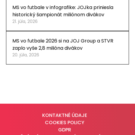
MS vo futbale v infografike: JOJka priniesla
historický šampionát miliónom divákov
21. júla, 2026
MS vo futbale 2026 si na JOJ Group a STVR
zaplo vyše 2,8 milióna divákov
20. júla, 2026
KONTAKTNÉ ÚDAJE
COOKIES POLICY
GDPR