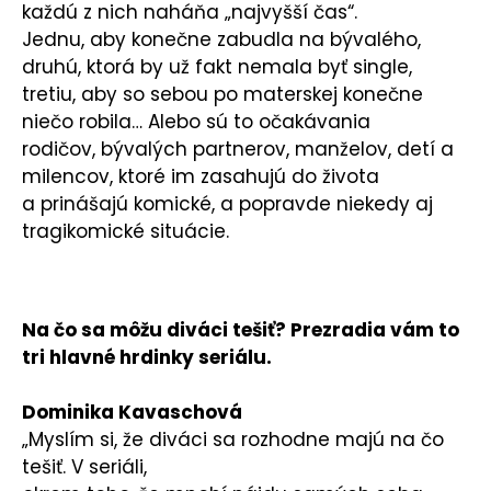
každú z nich naháňa „najvyšší čas“.
Jednu, aby konečne zabudla na bývalého,
druhú, ktorá by už fakt nemala byť single,
tretiu, aby so sebou po materskej konečne
niečo robila… Alebo sú to očakávania
rodičov, bývalých partnerov, manželov, detí a
milencov, ktoré im zasahujú do života
a prinášajú komické, a popravde niekedy aj
tragikomické situácie.
Na čo sa môžu diváci tešiť? Prezradia vám to
tri hlavné hrdinky seriálu.
Dominika Kavaschová
„Myslím si, že diváci sa rozhodne majú na čo
tešiť. V seriáli,