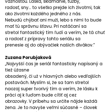
vážnosťou. Láska, sklamanie, túžby,
radosť, sny… to všetko prejde ich životmi, tak
ako životmi každého jedného z nás.
Nebudú chýbať ani muži, lebo s nimi to bude
mať tú správnu šťavu. Pri natáčaní sa
stretol fantastický tím ľudí a verím, že tá chuť
a radosť z prípravy tohto seriálu sa
prenesie aj do obývačiek našich divákov.”
Zuzana Porubjaková
„Najvyšší čas je seriál fantasticky napísaný a
tiež úžasne
obsadený, či už v hlavných alebo vedľajších
postavách. Myslím si, že sa tam stretol
naozaj super tvorivý tím a verím, že lásku k
práci aj k ľuďom bude cítiť aj cez
obrazovky. V príbehu sa určite nájde každá
žena. Je to navyše veľmi súčasné – človek