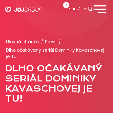
SK
EN
Zavrieť menu
PORTFÓLIO
Brandy
Hlavná stránka
/
Press
/
Produkty
Dlho očakávaný seriál Dominiky Kavaschovej
je TU!
PRODUKCIA
DLHO OČAKÁVANÝ
SERIÁL DOMINIKY
REKLAMA
KAVASCHOVEJ JE
Viac o reklamných formátoch
Obchodné podmienky
TU!
Prezentácia 2026