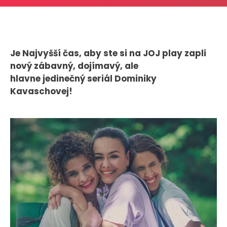
CASE STUDIES
O NÁS
Je Najvyšší čas, aby ste si na JOJ play zapli
Tím
nový zábavný, dojímavý, ale
Kariéra
hlavne jedinečný seriál Dominiky
Kavaschovej!
PRESS
Tlačové správy
B2B Rozhovory
VEREJNÉ VYSIELANIE MS 2026