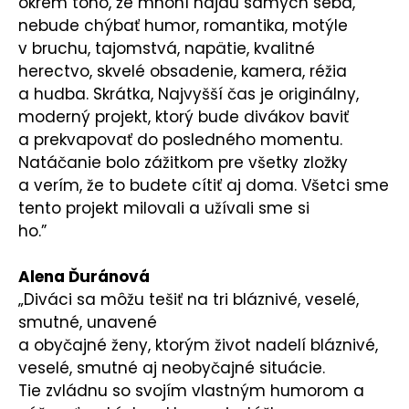
okrem toho, že mnohí nájdu samých seba,
nebude chýbať humor, romantika, motýle
v bruchu, tajomstvá, napätie, kvalitné
herectvo, skvelé obsadenie, kamera, réžia
a hudba. Skrátka, Najvyšší čas je originálny,
moderný projekt, ktorý bude divákov baviť
a prekvapovať do posledného momentu.
Natáčanie bolo zážitkom pre všetky zložky
a verím, že to budete cítiť aj doma. Všetci sme
tento projekt milovali a užívali sme si
ho.”
Alena Ďuránová
„Diváci sa môžu tešiť na tri bláznivé, veselé,
smutné, unavené
a obyčajné ženy, ktorým život nadelí bláznivé,
veselé, smutné aj neobyčajné situácie.
Tie zvládnu so svojím vlastným humorom a