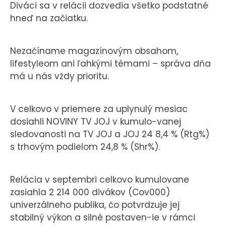
Diváci sa v relácii dozvedia všetko podstatné
hneď na začiatku.
Nezačíname magazínovým obsahom,
lifestyleom ani ľahkými témami – správa dňa
má u nás vždy prioritu.
V celkovo v priemere za uplynulý mesiac
dosiahli NOVINY TV JOJ v kumulo-vanej
sledovanosti na TV JOJ a JOJ 24 8,4 % (Rtg%)
s trhovým podielom 24,8 % (Shr%).
Relácia v septembri celkovo kumulovane
zasiahla 2 214 000 divákov (Cov000)
univerzálneho publika, čo potvrdzuje jej
stabilný výkon a silné postaven-ie v rámci