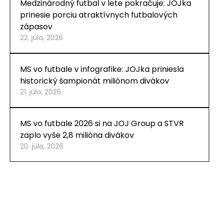
Medzinárodný futbal v lete pokračuje: JOJka
prinesie porciu atraktívnych futbalových
zápasov
22. júla, 2026
MS vo futbale v infografike: JOJka priniesla
historický šampionát miliónom divákov
21. júla, 2026
MS vo futbale 2026 si na JOJ Group a STVR
zaplo vyše 2,8 milióna divákov
20. júla, 2026