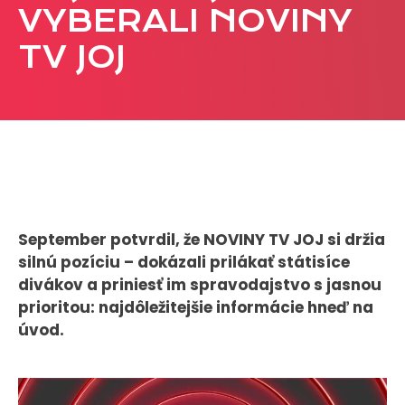
VYBERALI NOVINY
CASE STUDIES
TV JOJ
O NÁS
Tím
Kariéra
PRESS
Tlačové správy
September potvrdil, že NOVINY TV JOJ si držia
B2B Rozhovory
silnú pozíciu – dokázali prilákať státisíce
divákov a priniesť im spravodajstvo s jasnou
prioritou: najdôležitejšie informácie hneď na
VEREJNÉ VYSIELANIE MS 2026
úvod.