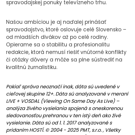
spravodajskej ponuky televízneho trhu.
Našou ambíciou je aj naďalej prinášať
spravodajstvo, ktoré oslovuje celé Slovensko –
od mladších divákov až po celé rodiny.
Opierame sa o stabilitu a profesionalitu
redakcie, ktorá nemusí riešiť vnútorné konflikty
či otázky dôvery a môže sa plne sústrediť na
kvalitnú žurnalistiku.
Pokiaľ správa neoznačí inak, dáta sú uvedené v
cieľovej skupine 12+. Dáta sú analyzované v meraní
LIVE + VOSDAL (Viewing On Same Day As Live) –
analýza živého vysielania spojená s oneskorenou
sledovanosťou prehranou v ten istý deň ako živé
vysielanie. Dáta sú od 1. 1. 2017 analyzované s
pridaním HOSTÍ. © 2004 - 2025 PMT, s.r.o. , Všetky