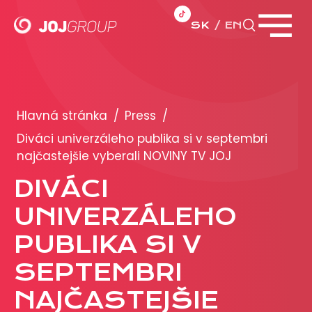
SK
EN
Zavrieť menu
PORTFÓLIO
Brandy
Hlavná stránka
/
Press
/
Produkty
Diváci univerzáleho publika si v septembri
najčastejšie vyberali NOVINY TV JOJ
PRODUKCIA
DIVÁCI
UNIVERZÁLEHO
REKLAMA
PUBLIKA SI V
Viac o reklamných formátoch
Obchodné podmienky
SEPTEMBRI
Prezentácia 2026
NAJČASTEJŠIE