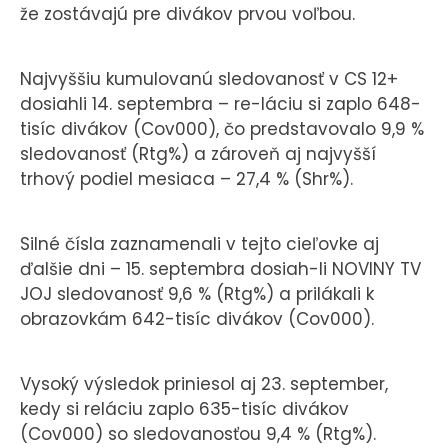
že zostávajú pre divákov prvou voľbou.
Najvyššiu kumulovanú sledovanosť v CS 12+
dosiahli 14. septembra – re-láciu si zaplo 648-
tisíc divákov (Cov000), čo predstavovalo 9,9 %
sledovanosť (Rtg%) a zároveň aj najvyšší
trhový podiel mesiaca – 27,4 % (Shr%).
Silné čísla zaznamenali v tejto cieľovke aj
ďalšie dni – 15. septembra dosiah-li NOVINY TV
JOJ sledovanosť 9,6 % (Rtg%) a prilákali k
obrazovkám 642-tisíc divákov (Cov000).
Vysoký výsledok priniesol aj 23. september,
kedy si reláciu zaplo 635-tisíc divákov
(Cov000) so sledovanosťou 9,4 % (Rtg%).