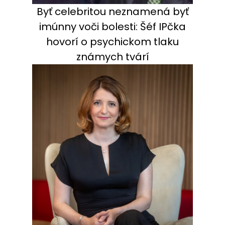
Byť celebritou neznamená byť
imúnny voči bolesti: Šéf IPčka
hovorí o psychickom tlaku
známych tvárí