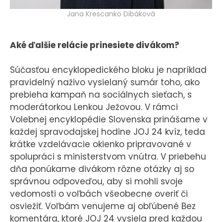
Jana Krescanko Dibáková
Aké ďalšie relácie prinesiete divákom?
Súčasťou encyklopedického bloku je napríklad
pravidelný naživo vysielaný sumár toho, ako
prebieha kampaň na sociálnych sieťach, s
moderátorkou Lenkou Ježovou. V rámci
Volebnej encyklopédie Slovenska prinášame v
každej spravodajskej hodine JOJ 24 kvíz, teda
krátke vzdelávacie okienko pripravované v
spolupráci s ministerstvom vnútra. V priebehu
dňa ponúkame divákom rôzne otázky aj so
správnou odpoveďou, aby si mohli svoje
vedomosti o voľbách všeobecne overiť či
osviežiť. Voľbám venujeme aj obľúbené Bez
komentára, ktoré JOJ 24 vysiela pred každou