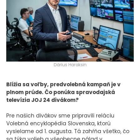
KONTAKT
Dárius Haraksin
Blížia sa voľby, predvolebná kampaň je v
plnom prúde. Čo ponúka spravodajská
televízia JOJ 24 divákom?
Pre našich divákov sme pripravili reláciu
Volebná encyklopédia Slovenska, ktorú
vysielame od 1. augusta. Tá zahŕňa všetko, čo
sa týka volieb a všeobecne nálad v