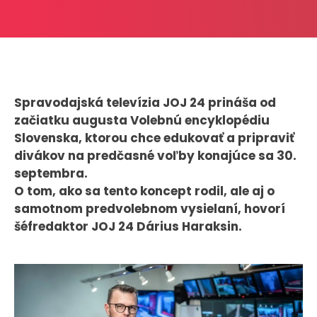
CASE STUDIES
O NÁS
Tím
Spravodajská televízia JOJ 24 prináša od
Kariéra
začiatku augusta Volebnú encyklopédiu
Slovenska, ktorou chce edukovať a pripraviť
PRESS
divákov na predčasné voľby konajúce sa 30.
septembra.
Tlačové správy
O tom, ako sa tento koncept rodil, ale aj o
B2B Rozhovory
samotnom predvolebnom vysielaní, hovorí
šéfredaktor JOJ 24 Dárius Haraksin.
VEREJNÉ VYSIELANIE MS 2026