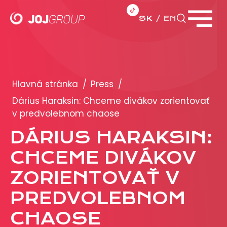
SK
EN
Zavrieť menu
PORTFÓLIO
Brandy
Hlavná stránka
/
Press
/
Produkty
Dárius Haraksin: Chceme divákov zorientovať
v predvolebnom chaose
PRODUKCIA
DÁRIUS HARAKSIN:
CHCEME DIVÁKOV
REKLAMA
ZORIENTOVAŤ V
Viac o reklamných formátoch
Obchodné podmienky
PREDVOLEBNOM
Prezentácia 2026
CHAOSE