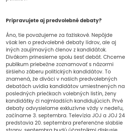
Pripravujete aj predvolebné debaty?
Áno, tie považujeme za ťažiskové. Nepôjde
však len o predvolebné debaty lídrov, ale aj
iných zaujímavých členov z kandidátok.
Divákom prinesieme spolu šesť debát. Chceme
publikum priebežne zoznamovať s názormi
širšieho záberu politických kandidátov. To
znamená, že diváci v našich predvolebných
debatách uvidia kandidátov umiestnených na
posledných priečkach volebných listín, ženy
kandidátky či najmladších kandidujúcich. Prvé
debaty odvysielame exkluzívne vždy v nedeľu,
začíname 3. septembra. Televízia JOJ a JOJ 24
predstavia 20. septembra preferenčne slabšie
strany, septembra budú účastníkmi diskusie