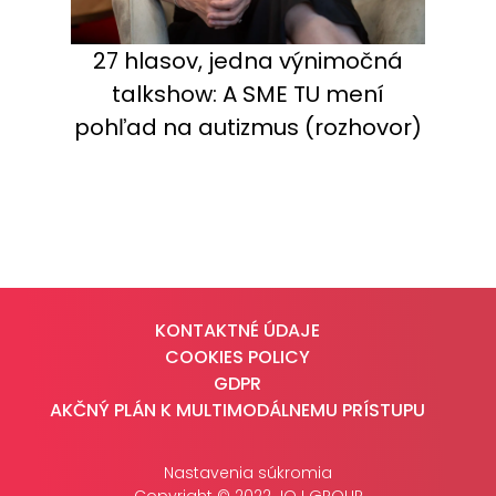
27 hlasov, jedna výnimočná
talkshow: A SME TU mení
pohľad na autizmus (rozhovor)
KONTAKTNÉ ÚDAJE
COOKIES POLICY
GDPR
AKČNÝ PLÁN K MULTIMODÁLNEMU PRÍSTUPU
Nastavenia súkromia
Copyright © 2022 JOJ GROUP