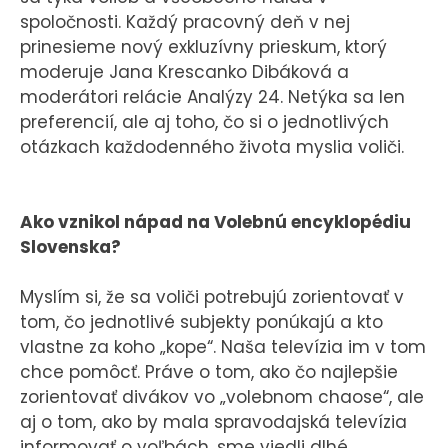
spoločnosti. Každý pracovný deň v nej
prinesieme nový exkluzívny prieskum, ktorý
moderuje Jana Krescanko Dibáková a
moderátori relácie Analýzy 24. Netýka sa len
preferencií, ale aj toho, čo si o jednotlivých
otázkach každodenného života myslia voliči.
Ako vznikol nápad na Volebnú encyklopédiu
Slovenska?
Myslím si, že sa voliči potrebujú zorientovať v
tom, čo jednotlivé subjekty ponúkajú a kto
vlastne za koho „kope“. Naša televízia im v tom
chce pomôcť. Práve o tom, ako čo najlepšie
zorientovať divákov vo „volebnom chaose“, ale
aj o tom, ako by mala spravodajská televízia
informovať o voľbách, sme viedli dlhé