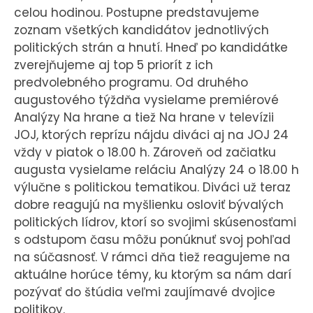
celou hodinou. Postupne predstavujeme
zoznam všetkých kandidátov jednotlivých
politických strán a hnutí. Hneď po kandidátke
zverejňujeme aj top 5 priorít z ich
predvolebného programu. Od druhého
augustového týždňa vysielame premiérové
Analýzy Na hrane a tiež Na hrane v televízii
JOJ, ktorých reprízu nájdu diváci aj na JOJ 24
vždy v piatok o 18.00 h. Zároveň od začiatku
augusta vysielame reláciu Analýzy 24 o 18.00 h
výlučne s politickou tematikou. Diváci už teraz
dobre reagujú na myšlienku osloviť bývalých
politických lídrov, ktorí so svojimi skúsenosťami
s odstupom času môžu ponúknuť svoj pohľad
na súčasnosť. V rámci dňa tiež reagujeme na
aktuálne horúce témy, ku ktorým sa nám darí
pozývať do štúdia veľmi zaujímavé dvojice
politikov.