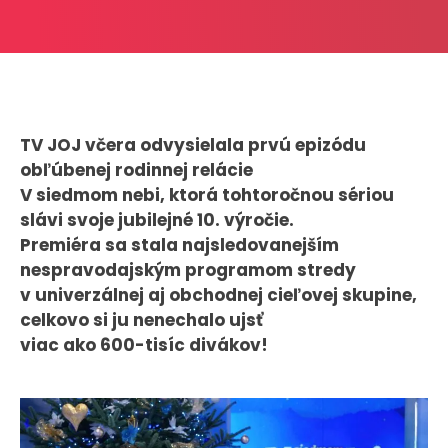
CASE STUDIES
O NÁS
Tím
TV JOJ včera odvysielala prvú epizódu
Kariéra
obľúbenej rodinnej relácie
V siedmom nebi, ktorá tohtoročnou sériou
PRESS
slávi svoje jubilejné 10. výročie.
Premiéra sa stala najsledovanejším
Tlačové správy
nespravodajským programom stredy
B2B Rozhovory
v univerzálnej aj obchodnej cieľovej skupine,
celkovo si ju nenechalo ujsť
VEREJNÉ VYSIELANIE MS 2026
viac ako 600-tisíc divákov!