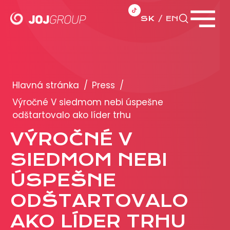
SK
EN
Zavrieť menu
PORTFÓLIO
Brandy
Hlavná stránka
/
Press
/
Produkty
Výročné V siedmom nebi úspešne
odštartovalo ako líder trhu
PRODUKCIA
VÝROČNÉ V
SIEDMOM NEBI
REKLAMA
ÚSPEŠNE
Viac o reklamných formátoch
Obchodné podmienky
ODŠTARTOVALO
Prezentácia 2026
AKO LÍDER TRHU