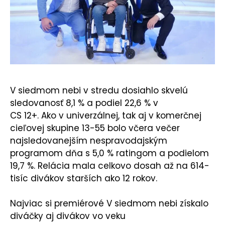
V siedmom nebi v stredu dosiahlo skvelú
sledovanosť 8,1 % a podiel 22,6 % v
CS 12+. Ako v univerzálnej, tak aj v komerčnej
cieľovej skupine 13-55 bolo včera večer
najsledovanejším nespravodajským
programom dňa s 5,0 % ratingom a podielom
19,7 %. Relácia mala celkovo dosah až na 614-
tisíc divákov starších ako 12 rokov.
Najviac si premiérové V siedmom nebi získalo
diváčky aj divákov vo veku