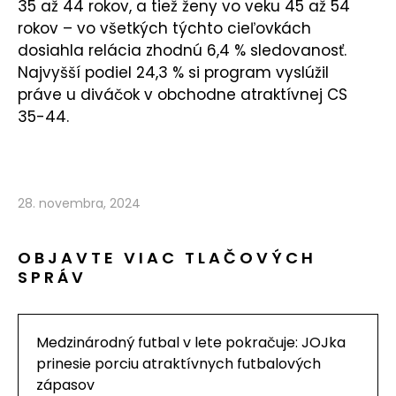
35 až 44 rokov, a tiež ženy vo veku 45 až 54
rokov – vo všetkých týchto cieľovkách
dosiahla relácia zhodnú 6,4 % sledovanosť.
Najvyšší podiel 24,3 % si program vyslúžil
práve u diváčok v obchodne atraktívnej CS
35-44.
28. novembra, 2024
OBJAVTE VIAC TLAČOVÝCH
SPRÁV
Medzinárodný futbal v lete pokračuje: JOJka
prinesie porciu atraktívnych futbalových
zápasov