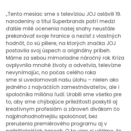
„Tento mesiac sme s televíziou JOJ oslávili 19.
narodeniny a titul Superbrands patrí medzi
ďalšie milé ocenenia našej snahy neustále
prekonávať svoje hranice a nezísť z vlastných
hodnôt, čo sú piliere, na ktorých značka JOJ
postavila svoj úspech a originálny príbeh.
Máme za sebou mimoriadne náročný rok. Kríza
ovplyvnila mnohé životy a odvetvia, televízne
nevynímajúc, no počas celého roka
sme si uvedomovali našu úlohu – nielen ako
jedného z najväčších zamestnávateľov, ale i
spoločníka milióna ľudí. Urobili sme všetko pre
to, aby sme chýbajúce príležitosti poskytli aj
kreatívnym profesiám a zároveň divákom čo
najplnohodnotnejšiu spoločnosť, bez
prerušenia premiérového programu aj v