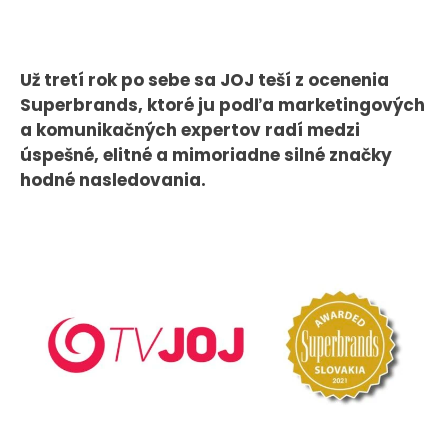
CASE STUDIES
Už tretí rok po sebe sa JOJ teší z ocenenia
O NÁS
Superbrands, ktoré ju podľa marketingových
Tím
a komunikačných expertov radí medzi
Kariéra
úspešné, elitné a mimoriadne silné značky
hodné nasledovania.
PRESS
Tlačové správy
B2B Rozhovory
VEREJNÉ VYSIELANIE MS 2026