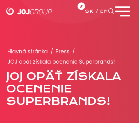
SK
EN
Zavrieť menu
PORTFÓLIO
Brandy
Hlavná stránka
/
Press
/
Produkty
JOJ opäť získala ocenenie Superbrands!
JOJ OPÄŤ ZÍSKALA
PRODUKCIA
OCENENIE
REKLAMA
SUPERBRANDS!
Viac o reklamných formátoch
Obchodné podmienky
Prezentácia 2026