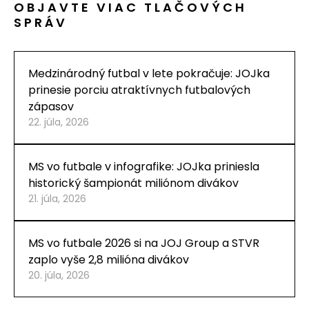
OBJAVTE VIAC TLAČOVÝCH
SPRÁV
Medzinárodný futbal v lete pokračuje: JOJka
prinesie porciu atraktívnych futbalových
zápasov
22. júla, 2026
MS vo futbale v infografike: JOJka priniesla
historický šampionát miliónom divákov
21. júla, 2026
MS vo futbale 2026 si na JOJ Group a STVR
zaplo vyše 2,8 milióna divákov
20. júla, 2026