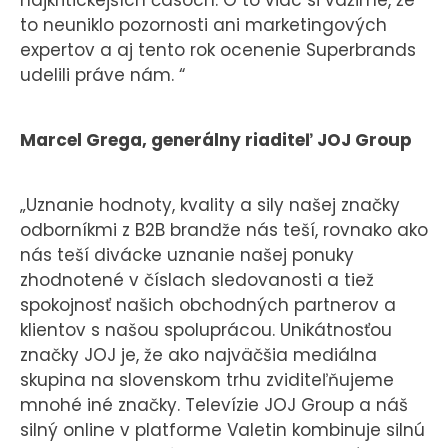
najkritickejších časoch. O to viac si vážime, že
to neuniklo pozornosti ani marketingových
expertov a aj tento rok ocenenie Superbrands
udelili práve nám. “
Marcel Grega, generálny riaditeľ JOJ Group
„Uznanie hodnoty, kvality a sily našej značky
odborníkmi z B2B brandže nás teší, rovnako ako
nás teší divácke uznanie našej ponuky
zhodnotené v číslach sledovanosti a tiež
spokojnosť našich obchodných partnerov a
klientov s našou spoluprácou. Unikátnosťou
značky JOJ je, že ako najväčšia mediálna
skupina na slovenskom trhu zviditeľňujeme
mnohé iné značky. Televízie JOJ Group a náš
silný online v platforme Valetin kombinuje silnú