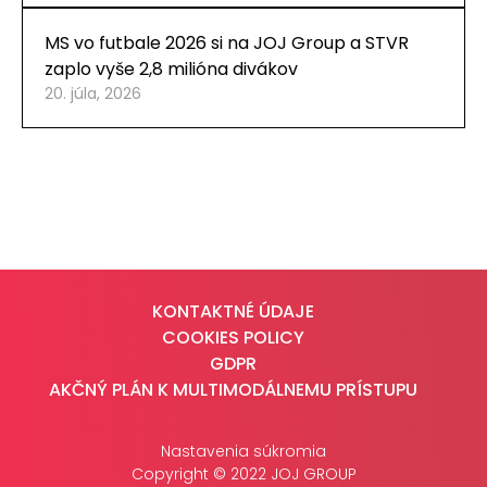
MS vo futbale 2026 si na JOJ Group a STVR
zaplo vyše 2,8 milióna divákov
20. júla, 2026
KONTAKTNÉ ÚDAJE
COOKIES POLICY
GDPR
AKČNÝ PLÁN K MULTIMODÁLNEMU PRÍSTUPU
Nastavenia súkromia
Copyright © 2022 JOJ GROUP