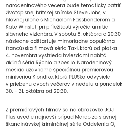
narodeninového večera bude tematicky patriť
životopisnej britskej snímke Steve Jobs, v
hlavnej úlohe s Michaelom Fassbenderom a
Kate Winslet, pri príležitosti výročia úmrtia
slávneho vizionára. V sobotu 8. októbra o 20:30
následne odštartuje mimoriadne populárna
francúzska filmová séria Taxi, ktorú od piatka
4. novembra vystrieda hviezdami nabitá
akčná séria Rýchlo a zbesilo. Narodeninový
mesiac uzavrieme špeciálnou premiérovou
minisériou Klondike, ktorú PLUSka odvysiela
v priebehu dvoch večerov v nedeľu a pondelok
30. - 31. októbra od 20:30.
Z premiérových filmov sa na obrazovke JOJ
Plus uvedie najnovší prípad Marco zo slávnej
škandinávskej kriminálnej série Oddelenia Q,