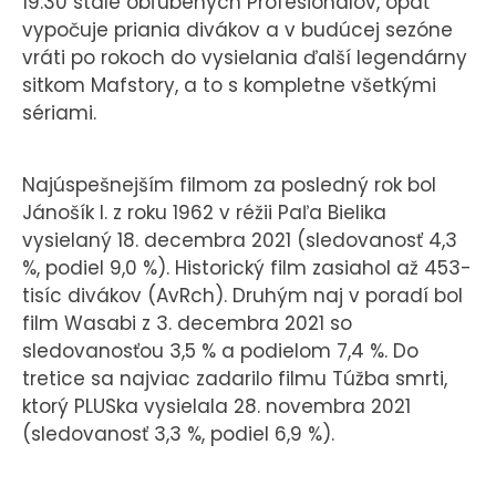
19:30 stále obľúbených Profesionálov, opäť
vypočuje priania divákov a v budúcej sezóne
vráti po rokoch do vysielania ďalší legendárny
sitkom Mafstory, a to s kompletne všetkými
sériami.
Najúspešnejším filmom za posledný rok bol
Jánošík I. z roku 1962 v réžii Paľa Bielika
vysielaný 18. decembra 2021 (sledovanosť 4,3
%, podiel 9,0 %). Historický film zasiahol až 453-
tisíc divákov (AvRch). Druhým naj v poradí bol
film Wasabi z 3. decembra 2021 so
sledovanosťou 3,5 % a podielom 7,4 %. Do
tretice sa najviac zadarilo filmu Túžba smrti,
ktorý PLUSka vysielala 28. novembra 2021
(sledovanosť 3,3 %, podiel 6,9 %).