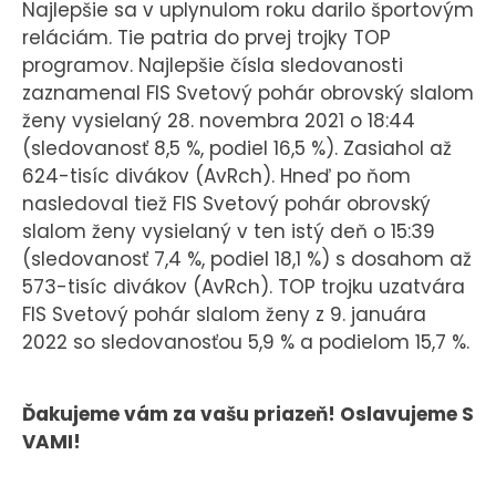
Najlepšie sa v uplynulom roku darilo športovým
reláciám. Tie patria do prvej trojky TOP
programov. Najlepšie čísla sledovanosti
zaznamenal FIS Svetový pohár obrovský slalom
ženy vysielaný 28. novembra 2021 o 18:44
(sledovanosť 8,5 %, podiel 16,5 %). Zasiahol až
624-tisíc divákov (AvRch). Hneď po ňom
nasledoval tiež FIS Svetový pohár obrovský
slalom ženy vysielaný v ten istý deň o 15:39
(sledovanosť 7,4 %, podiel 18,1 %) s dosahom až
573-tisíc divákov (AvRch). TOP trojku uzatvára
FIS Svetový pohár slalom ženy z 9. januára
2022 so sledovanosťou 5,9 % a podielom 15,7 %.
Ďakujeme vám za vašu priazeň! Oslavujeme S
VAMI!