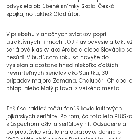
odvysiela obľúbené snímky Skala, Česká
spojka, no taktiež Gladiátor.
V priebehu vianočných sviatkov popri
atraktívnych filmoch JOJ Plus odvysiela taktiež
seriálové klasiky ako Arabela alebo Slovácko sa
nesúdi. V budúcom roku sa navyše do
vysielania dostane hneď niekoľko ďalších
nesmrteľných seriálov ako Sanitka, 30
prípadov majora Zemana, Chalupári, Chlapci a
chlapi alebo Malý pitaval z veľkého mesta.
Tešiť sa taktiež môžu fanúšikovia kultových
jojkárskych seriálov. Po tom, čo toto leto PLUSka
s úspechom oživila seriálový hit Odsúdené a
po prestávke vrátila na obrazovky denne o