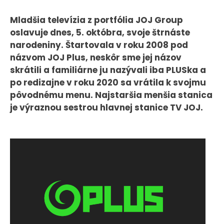
CASE STUDIES
Mladšia televízia z portfólia JOJ Group
oslavuje dnes, 5. októbra, svoje štrnáste
O NÁS
narodeniny. Štartovala v roku 2008 pod
názvom JOJ Plus, neskôr sme jej názov
Tím
skrátili a familiárne ju nazývali iba PLUSka a
Kariéra
po redizajne v roku 2020 sa vrátila k svojmu
pôvodnému menu. Najstaršia menšia stanica
PRESS
je výraznou sestrou hlavnej stanice TV JOJ.
Tlačové správy
B2B Rozhovory
VEREJNÉ VYSIELANIE MS 2026