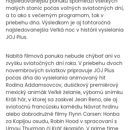
najsledovanejšiu ponuku spomedzi všetkých
malých staníc počas voľných sviatočných dní,
a to ako s večerným programom, tak v
priebehu dňa. Výsledkom je aj tohtoročná
najsledovanejšia Veľká noc v histórii vysielania
JOJ Plus.
Nabitá filmová ponuka nebude chýbať ani vo
zvyšku sviatočných dní roka. V priebehu dvoch
novembrových sviatkov pripravuje JOJ Plus
počas dňa do vysielania animovaný hit
Rodina Addamsovcov, dušičkový premiérový
mexický animák Veľké želanie, výbornú snímku
Králi hôr, v ktorej sa zaskvel Jean Reno, ale aj
sviatočnú francúzsku komédiu Návrat hrdinu
alebo dobrodružné filmy Flynn Carsen: Honba
za Kopijou osudu, Robin Hood v spracovaní s
Umou Thurman či Kráľ škorpión. V prime time