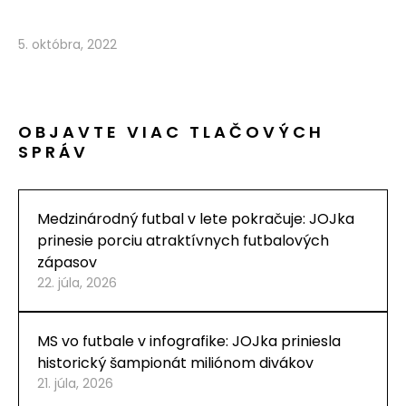
5. októbra, 2022
OBJAVTE VIAC TLAČOVÝCH
SPRÁV
Medzinárodný futbal v lete pokračuje: JOJka
prinesie porciu atraktívnych futbalových
zápasov
22. júla, 2026
MS vo futbale v infografike: JOJka priniesla
historický šampionát miliónom divákov
21. júla, 2026