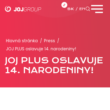
SK
EN
Zavrieť menu
PORTFÓLIO
Brandy
Hlavná stránka
/
Press
/
Produkty
JOJ PLUS oslavuje 14. narodeniny!
JOJ PLUS OSLAVUJE
PRODUKCIA
14. NARODENINY!
REKLAMA
Viac o reklamných formátoch
Obchodné podmienky
Prezentácia 2026