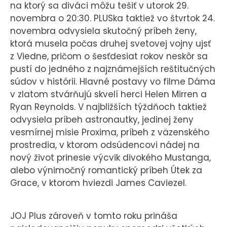
na ktorý sa diváci môžu tešiť v utorok 29.
novembra o 20:30. PLUSka taktiež vo štvrtok 24.
novembra odvysiela skutočný príbeh ženy,
ktorá musela počas druhej svetovej vojny ujsť
z Viedne, pričom o šesťdesiat rokov neskôr sa
pustí do jedného z najznámejších reštitučných
súdov v histórii. Hlavné postavy vo filme Dáma
v zlatom stvárňujú skvelí herci Helen Mirren a
Ryan Reynolds. V najbližších týždňoch taktiež
odvysiela príbeh astronautky, jedinej ženy
vesmírnej misie Proxima, príbeh z väzenského
prostredia, v ktorom odsúdencovi nádej na
nový život prinesie výcvik divokého Mustanga,
alebo výnimočný romantický príbeh Útek za
Grace, v ktorom hviezdi James Caviezel.
JOJ Plus zároveň v tomto roku prináša