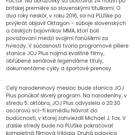
Factor. Na obrazovky sa dostával 24 hodín po
britskej premiére so slovenskými titulkami. O
dva roky neskôr, v roku 2016, sa na PLUSke po
prvýkrát objavil Oktagon - súboje slovenských
a českých bojovníkov MMA, ktorí boli
považovaní medzi svojimi fanúšikmi za
hviezdy. V súčasnosti tvoria programové piliere
stanice JOJ Plus najmä kvalitné filmy,
obľúbené seriálové legendárne tituly,
dokumentárne cykly a športové prenosy.
Celý narodeninový mesiac bude stanica JOJ
Plus ponúkať skvelý program. Na narodeniny, v
stredu 5. októbra, JOJ Plus odvysiela o 20:30
oscarovú sci-fi komédiu Návrat do
budúcnosti, v ktorej zahviezdil Michael J. Fox. V
ďalšie stredy bude na PLUSke pokračovať
kompletná filmová trilógia. Druhá polovica