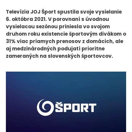
CASE STUDIES
Televízia JOJ Šport spustila svoje vysielanie
6. októbra 2021. V porovnaní s úvodnou
O NÁS
vysielacou sezónou priniesla vo svojom
druhom roku existencie športovým divákom o
Tím
31% viac priamych prenosov z domácich, ale
Kariéra
aj medzinárodných podujatí prioritne
zameraných na slovenských športovcov.
PRESS
Tlačové správy
B2B Rozhovory
VEREJNÉ VYSIELANIE MS 2026