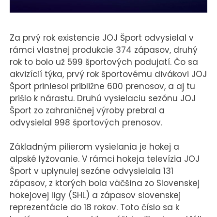
KONTAKT
Za prvý rok existencie JOJ Šport odvysielal v
rámci vlastnej produkcie 374 zápasov, druhý
rok to bolo už 599 športových podujatí. Čo sa
akvizícií týka, prvý rok športovému divákovi JOJ
Šport priniesol približne 600 prenosov, a aj tu
prišlo k nárastu. Druhú vysielaciu sezónu JOJ
Šport zo zahraničnej výroby prebral a
odvysielal 998 športových prenosov.
Základným pilierom vysielania je hokej a
alpské lyžovanie. V rámci hokeja televízia JOJ
Šport v uplynulej sezóne odvysielala 131
zápasov, z ktorých bola väčšina zo Slovenskej
hokejovej ligy (SHL) a zápasov slovenskej
reprezentácie do 18 rokov. Toto číslo sa k