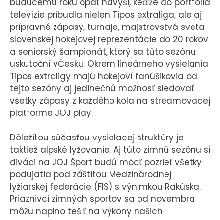
budúcemu roku opäť navýši, keďže do portfólia
televízie pribudla nielen Tipos extraliga, ale aj
prípravné zápasy, turnaje, majstrovstvá sveta
slovenskej hokejovej reprezentácie do 20 rokov
a seniorský šampionát, ktorý sa túto sezónu
uskutoční vČesku. Okrem lineárneho vysielania
Tipos extraligy majú hokejoví fanúšikovia od
tejto sezóny aj jedinečnú možnosť sledovať
všetky zápasy z každého kola na streamovacej
platforme JOJ play.
Dôležitou súčasťou vysielacej štruktúry je
taktiež alpské lyžovanie. Aj túto zimnú sezónu si
diváci na JOJ Šport budú môcť pozrieť všetky
podujatia pod záštitou Medzinárodnej
lyžiarskej federácie (FIS) s výnimkou Rakúska.
Priaznivci zimných športov sa od novembra
môžu naplno tešiť na výkony našich