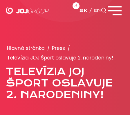
SK
EN
Zavrieť menu
PORTFÓLIO
Brandy
Hlavná stránka
/
Press
/
Produkty
Televízia JOJ Šport oslavuje 2. narodeniny!
TELEVÍZIA JOJ
PRODUKCIA
ŠPORT OSLAVUJE
REKLAMA
2. NARODENINY!
Viac o reklamných formátoch
Obchodné podmienky
Prezentácia 2026