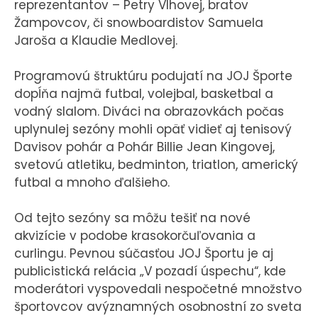
reprezentantov – Petry Vlhovej, bratov
Žampovcov, či snowboardistov Samuela
Jaroša a Klaudie Medlovej.
Programovú štruktúru podujatí na JOJ Športe
dopĺňa najmä futbal, volejbal, basketbal a
vodný slalom. Diváci na obrazovkách počas
uplynulej sezóny mohli opäť vidieť aj tenisový
Davisov pohár a Pohár Billie Jean Kingovej,
svetovú atletiku, bedminton, triatlon, americký
futbal a mnoho ďalšieho.
Od tejto sezóny sa môžu tešiť na nové
akvizície v podobe krasokorčuľovania a
curlingu. Pevnou súčasťou JOJ Športu je aj
publicistická relácia „V pozadí úspechu“, kde
moderátori vyspovedali nespočetné množstvo
športovcov avýznamných osobnostní zo sveta