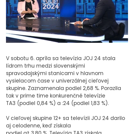
KONTAKT
V sobotu 6. apríla sa televízia JOJ 24 stala
lídrom trhu medzi slovenskými
spravodajskými stanicami v hlavnom
vysielacom čase v univerzálnej cieľovej
skupine. Zaznamenala podiel 2,68 %. Porazila
tak v prime time konkurenčné televízie
TA3 (podiel 0,84 %) a :24 (podiel 1,83 %).
V cieľovej skupine 12+ sa televízii JOJ 24 darilo
aj celodenne, keď získala
podiel až 3,80 %. Televízia TA3 získala