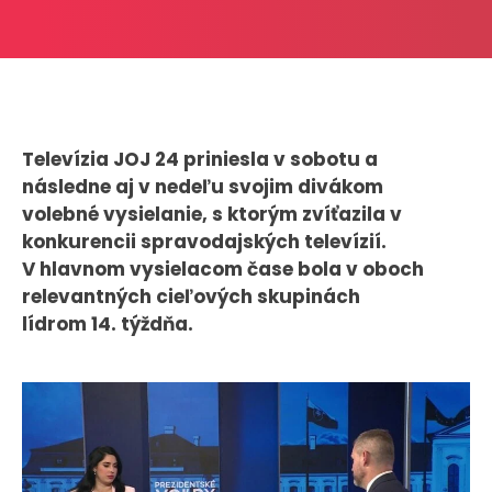
CASE STUDIES
O NÁS
Tím
Televízia JOJ 24 priniesla v sobotu a
Kariéra
následne aj v nedeľu svojim divákom
volebné vysielanie, s ktorým zvíťazila v
PRESS
konkurencii spravodajských televízií.
V hlavnom vysielacom čase bola v oboch
Tlačové správy
relevantných cieľových skupinách
B2B Rozhovory
lídrom 14. týždňa.
VEREJNÉ VYSIELANIE MS 2026