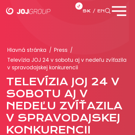
SK
EN
Zavrieť menu
PORTFÓLIO
Brandy
Hlavná stránka
/
Press
/
Produkty
Televízia JOJ 24 v sobotu aj v nedeľu zvíťazila
v spravodajskej konkurencii
PRODUKCIA
TELEVÍZIA JOJ 24 V
SOBOTU AJ V
REKLAMA
NEDEĽU ZVÍŤAZILA
Viac o reklamných formátoch
Obchodné podmienky
V SPRAVODAJSKEJ
Prezentácia 2026
KONKURENCII