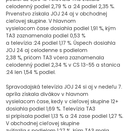
celodenný podiel 2,79 % a :24 podiel 2,35 %.
Prvenstvo získala JOJ 24 aj v obchodnej
cieľovej skupine. V hlavnom
vysielacom čase dosiahla podiel 1,91 %, kým
TA3 zaznamenala podiel 0,53 %
a televízia :24 podiel 1,17 %. Úspech dosiahla
JOJ 24 aj celodenne s podielom
2,38 %, pričom TA3 včera zaznamenala
celodenný podiel 2,34 % v CS 13-55 a stanica
:24 len 1,54 % podiel.
Spravodajská televízia JOJ 24 si aj v nedeľu 7.
apríla získala divákov v hlavnom
vysielacom čase, kedy v cieľovej skupine 12+
dosiahla podiel 1,69 %. Televízia TA3
si pripísala podiel 1,13 % a :24 zase podiel 1,27 %.
V obchodnej cieľovej skupine
zvíťazila s podielom 1,27 %, kým TA3 mala