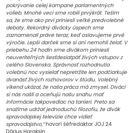
pokrývanie celej kampane parlamentných
volieb. Mnohé veci sme robili prvýkrát. Teším
sa, že sme ako prví priniesli veľké predvolebné
debaty. Rekordný divácky úspech sme
zaznamenali práve teraz, keď oslavujeme prvé
výročie. Lepší darček sme si ani nemohli želať. V
priebehu 24 hodín sme divákom priniesli
neuveriteľných šesťdesiatpäť živých vstupov z
celého Slovenska. Správnosť rozhodnutia
volebnú noc vysielať nepretržite len podčiarkuje
dvanásť živých rozhovorov v štúdiu. Volebný
víkend ukázal, že naša práca má zmysel. Diváci
si nás našli a oceňujú našu snahu mať
informácie takpovediac na tanieri. Preto sa
snažíme udržať jednoduchú filozofiu, že divák
spravodajskej televízie chce vidieť
spravodajstvo,“
hovorí šéfredaktor JOJ 24
Dárius Haraksin.