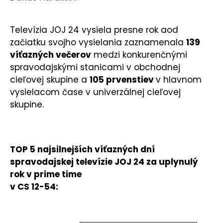
Televízia JOJ 24 vysiela presne rok aod
začiatku svojho vysielania zaznamenala
139
víťazných večerov
medzi konkurenčnými
spravodajskými stanicami v obchodnej
cieľovej skupine a
105 prvenstiev
v hlavnom
vysielacom čase v univerzálnej cieľovej
skupine.
TOP 5 najsilnejších víťazných dní
spravodajskej televízie JOJ 24 za uplynulý
rok v prime time
v CS 12-54: