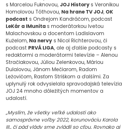
s Marcelou Fuknovou,
JOJ History
s Veronikou
Homolovou Tóthovou,
Na hrane TV JOJ
,
OK
podcast
s Ondrejom Kandráčom, podcast
LeKár a IMunita
s moderátorkou Ivetou
Malachovskou a docentom Ladislavom
Kuželom,
Na nervy
s Nicol Richterovou, či
podcast
PRVÁ LIGA
, ale aj ďalšie podcasty s
redaktormi a moderátormi televízie – Alenou
Stračiakovou, Júliou Zelenkovou, Máriou
Dulaiovou, Jánom Mečiarom, Radom
Ležovičom, Rasťom Striškom a ďalšími. Za
uplynulý rok odvysielala spravodajská televízia
JOJ 24 mnoho dôležitých momentov a
udalostí.
„Myslím, že všetky veľké udalosti ako
samosprávne voľby 2022, korunováciu Karola
III., či pád vlády sme zvládli so cťou. Rovnako aj