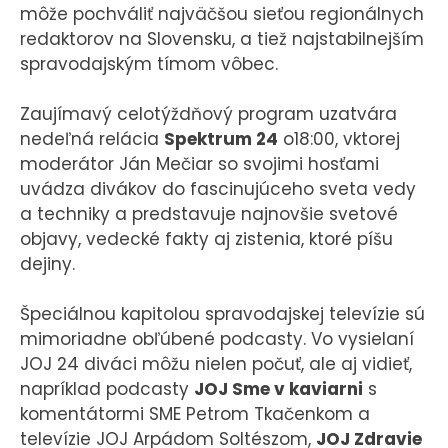
môže pochváliť najväčšou sieťou regionálnych
redaktorov na Slovensku, a tiež najstabilnejším
spravodajským tímom vôbec.
Zaujímavý celotýždňový program uzatvára
nedeľná relácia
Spektrum 24
o18:00, vktorej
moderátor Ján Mečiar so svojimi hosťami
uvádza divákov do fascinujúceho sveta vedy
a techniky a predstavuje najnovšie svetové
objavy, vedecké fakty aj zistenia, ktoré píšu
dejiny.
Špeciálnou kapitolou spravodajskej televízie sú
mimoriadne obľúbené podcasty. Vo vysielaní
JOJ 24 diváci môžu nielen počuť, ale aj vidieť,
napríklad podcasty
JOJ Sme v kaviarni
s
komentátormi SME Petrom Tkačenkom a
televízie JOJ Arpádom Soltészom,
JOJ Zdravie