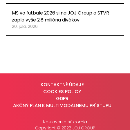
MS vo futbale 2026 si na JOJ Group a STVR
zaplo vyše 2,8 milióna divákov
20. júla, 2026
KONTAKTNÉ ÚDAJE
COOKIES POLICY
GDPR
AKČNÝ PLÁN K MULTIMODÁLNEMU PRÍSTUPU
Nastavenia súkromia
Copyright © 2022 JOJ GROUP