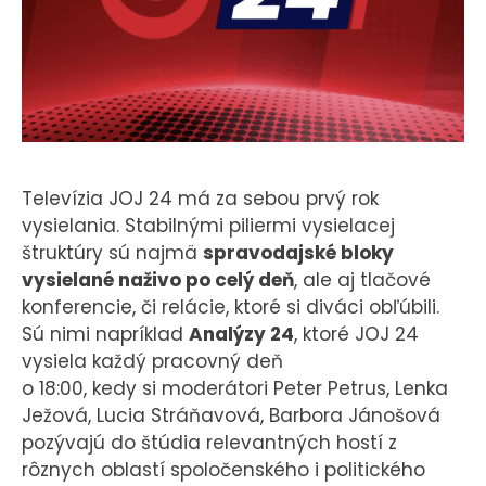
KONTAKT
Televízia JOJ 24 má za sebou prvý rok
vysielania. Stabilnými piliermi vysielacej
štruktúry sú najmä
spravodajské bloky
vysielané naživo po celý deň
, ale aj tlačové
konferencie, či relácie, ktoré si diváci obľúbili.
Sú nimi napríklad
Analýzy 24
, ktoré JOJ 24
vysiela každý pracovný deň
o 18:00, kedy si moderátori Peter Petrus, Lenka
Ježová, Lucia Stráňavová, Barbora Jánošová
pozývajú do štúdia relevantných hostí z
rôznych oblastí spoločenského i politického