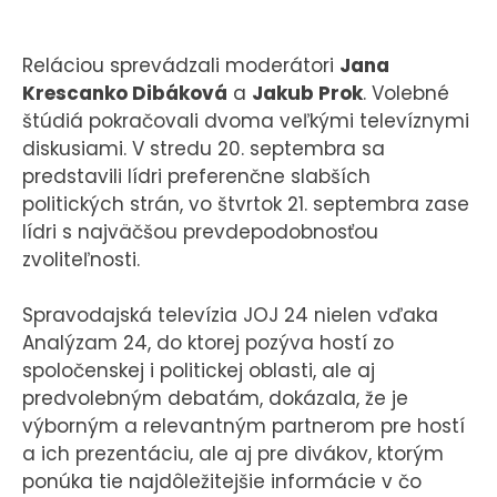
Reláciou sprevádzali moderátori
Jana
Krescanko Dibáková
a
Jakub Prok
. Volebné
štúdiá pokračovali dvoma veľkými televíznymi
diskusiami. V stredu 20. septembra sa
predstavili lídri preferenčne slabších
politických strán, vo štvrtok 21. septembra zase
lídri s najväčšou prevdepodobnosťou
zvoliteľnosti.
Spravodajská televízia JOJ 24 nielen vďaka
Analýzam 24, do ktorej pozýva hostí zo
spoločenskej i politickej oblasti, ale aj
predvolebným debatám, dokázala, že je
výborným a relevantným partnerom pre hostí
a ich prezentáciu, ale aj pre divákov, ktorým
ponúka tie najdôležitejšie informácie v čo