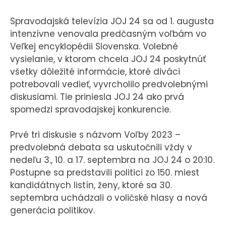
Spravodajská televízia JOJ 24 sa od 1. augusta
intenzívne venovala predčasným voľbám vo
Veľkej encyklopédii Slovenska. Volebné
vysielanie, v ktorom chcela JOJ 24 poskytnúť
všetky dôležité informácie, ktoré diváci
potrebovali vedieť, vyvrcholilo predvolebnými
diskusiami. Tie priniesla JOJ 24 ako prvá
spomedzi spravodajskej konkurencie.
Prvé tri diskusie s názvom Voľby 2023 –
predvolebná debata sa uskutočnili vždy v
nedeľu 3., 10. a 17. septembra na JOJ 24 o 20:10.
Postupne sa predstavili politici zo 150. miest
kandidátnych listín, ženy, ktoré sa 30.
septembra uchádzali o voličské hlasy a nová
generácia politikov.