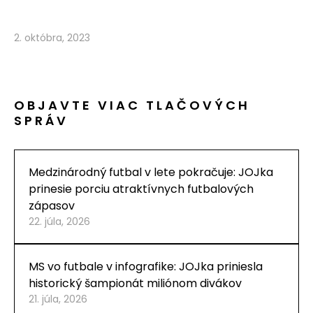
2. októbra, 2023
OBJAVTE VIAC TLAČOVÝCH
SPRÁV
Medzinárodný futbal v lete pokračuje: JOJka
prinesie porciu atraktívnych futbalových
zápasov
22. júla, 2026
MS vo futbale v infografike: JOJka priniesla
historický šampionát miliónom divákov
21. júla, 2026