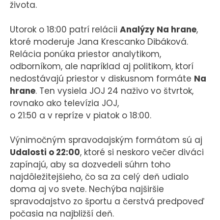
života.
Utorok o 18:00 patrí relácii
Analýzy Na hrane
,
ktoré moderuje Jana Krescanko Dibáková.
Relácia ponúka priestor analytikom,
odborníkom, ale napríklad aj politikom, ktorí
nedostávajú priestor v diskusnom formáte
Na
hrane
. Ten vysiela JOJ 24 naživo vo štvrtok,
rovnako ako televízia JOJ,
o 21:50 a v repríze v piatok o 18:00.
Výnimočným spravodajským formátom sú aj
Udalosti o 22:00
, ktoré si neskoro večer diváci
zapínajú, aby sa dozvedeli súhrn toho
najdôležitejšieho, čo sa za celý deň udialo
doma aj vo svete. Nechýba najširšie
spravodajstvo zo športu a čerstvá predpoveď
počasia na najbližší deň.