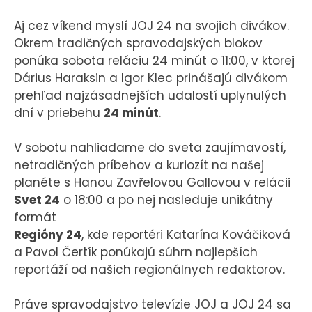
Aj cez víkend myslí JOJ 24 na svojich divákov.
Okrem tradičných spravodajských blokov
ponúka sobota reláciu 24 minút o 11:00, v ktorej
Dárius Haraksin a Igor Klec prinášajú divákom
prehľad najzásadnejších udalostí uplynulých
dní v priebehu
24 minút
.
V sobotu nahliadame do sveta zaujímavostí,
netradičných príbehov a kuriozít na našej
planéte s Hanou Zavřelovou Gallovou v relácii
Svet 24
o 18:00 a po nej nasleduje unikátny
formát
Regióny 24
, kde reportéri Katarína Kováčiková
a Pavol Čertík ponúkajú súhrn najlepších
reportáží od našich regionálnych redaktorov.
Práve spravodajstvo televízie JOJ a JOJ 24 sa