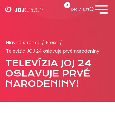
SK
EN
Zavrieť menu
PORTFÓLIO
Brandy
Hlavná stránka
/
Press
/
Produkty
Televízia JOJ 24 oslavuje prvé narodeniny!
TELEVÍZIA JOJ 24
PRODUKCIA
OSLAVUJE PRVÉ
REKLAMA
NARODENINY!
Viac o reklamných formátoch
Obchodné podmienky
Prezentácia 2026