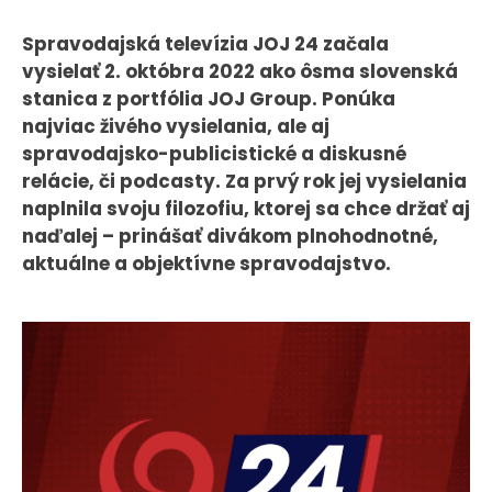
CASE STUDIES
Spravodajská televízia JOJ 24 začala
vysielať 2. októbra 2022 ako ôsma slovenská
O NÁS
stanica z portfólia JOJ Group. Ponúka
najviac živého vysielania, ale aj
Tím
spravodajsko-publicistické a diskusné
Kariéra
relácie, či podcasty. Za prvý rok jej vysielania
naplnila svoju filozofiu, ktorej sa chce držať aj
PRESS
naďalej – prinášať divákom plnohodnotné,
aktuálne a objektívne spravodajstvo.
Tlačové správy
B2B Rozhovory
VEREJNÉ VYSIELANIE MS 2026