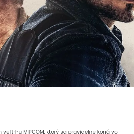
veľtrhu MIPCOM, ktorý sa pravidelne koná vo