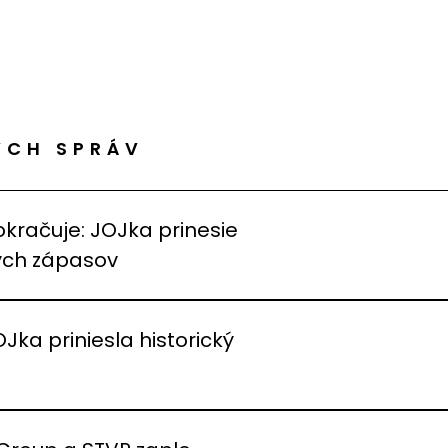
ÝCH SPRÁV
okračuje: JOJka prinesie
vých zápasov
OJka priniesla historický