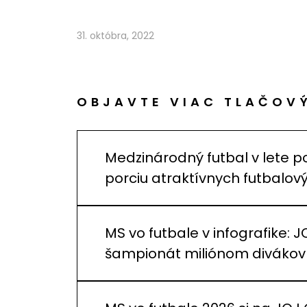
31. októbra, 2022
OBJAVTE VIAC TLAČOV
Medzinárodný futbal v lete p
porciu atraktívnych futbalo
MS vo futbale v infografike: J
šampionát miliónom divákov