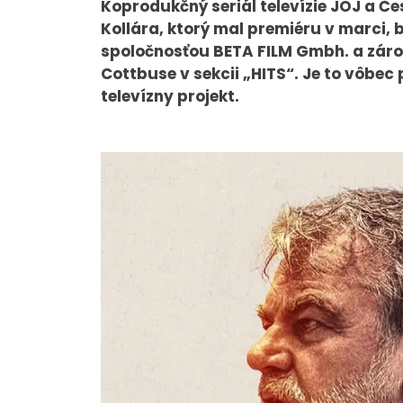
Koprodukčný seriál televízie JOJ a Čes
Kollára, ktorý mal premiéru v marci,
spoločnosťou BETA FILM Gmbh. a záro
Cottbuse v sekcii „HITS“. Je to vôbec
O NÁS
televízny projekt.
Tím
Kariéra