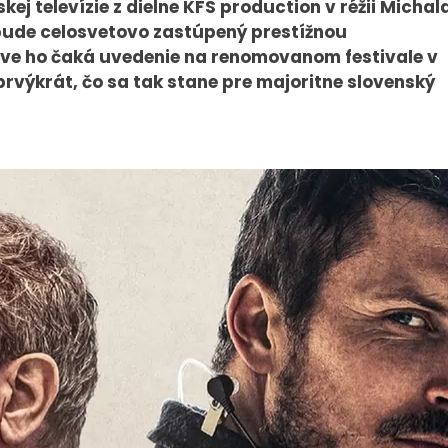
kej televízie z dielne KFS production v réžii Michal
 bude celosvetovo zastúpený prestížnou
ve ho čaká uvedenie na renomovanom festivale v
 prvýkrát, čo sa tak stane pre majoritne slovenský
PRESS
VEREJNÉ
VYSIELANIE
Tlačové správy
MS 2026
B2B Rozhovory
K