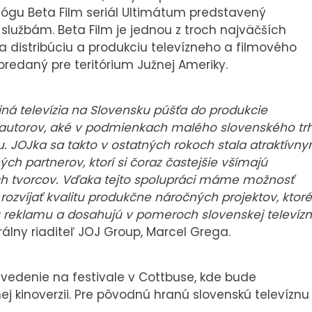
lógu Beta Film seriál Ultimátum predstavený
lužbám. Beta Film je jednou z troch najväčších
distribúciu a produkciu televízneho a filmového
predaný pre teritórium Južnej Ameriky.
iná televízia na Slovensku púšťa do produkcie
utorov, aké v podmienkach malého slovenského tr
u. JOJka sa takto v ostatných rokoch stala atraktívn
h partnerov, ktorí si čoraz častejšie všímajú
ich tvorcov. Vďaka tejto spolupráci máme možnosť
ozvíjať kvalitu produkčne náročných projektov, ktoré
u reklamu a dosahujú v pomeroch slovenskej televízn
álny riaditeľ JOJ Group, Marcel Grega.
uvedenie na festivale v Cottbuse, kde bude
j kinoverzii. Pre pôvodnú hranú slovenskú televíznu