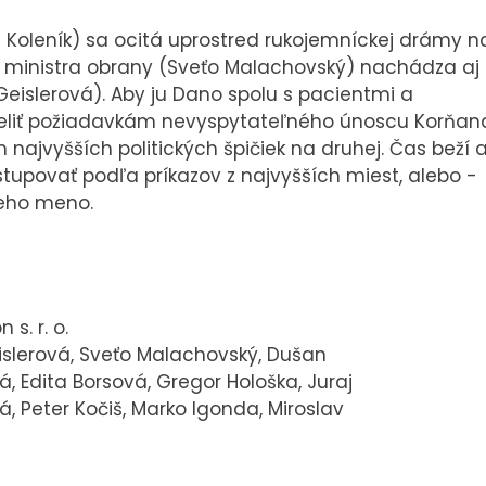
 Koleník) sa ocitá uprostred rukojemníckej drámy n
m ministra obrany (Sveťo Malachovský) nachádza aj
Geislerová). Aby ju Dano spolu s pacientmi a
čeliť požiadavkám nevyspytateľného únoscu Korňan
 najvyšších politických špičiek na druhej. Čas beží 
tupovať podľa príkazov z najvyšších miest, alebo -
jeho meno.
s. r. o.
Geislerová, Sveťo Malachovský, Dušan
 Edita Borsová, Gregor Hološka, Juraj
á, Peter Kočiš, Marko Igonda, Miroslav