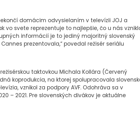
nekončí domácim odvysielaním v televízii JOJ a
tak vo svete reprezentuje to najlepšie, čo u nás vznikl
pných informácií je to jediný majoritný slovenský
 v Cannes prezentovala,“ povedal režisér seriálu
 režisérskou taktovkou Michala Kollára (Červený
odná koprodukcia, na ktorej spolupracovala slovens
levízia, vznikol za podpory AVF. Odohráva sa v
020 – 2021. Pre slovenských divákov je aktuálne