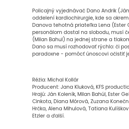
Policajný vyjednávač Dano Andrik (Ján
oddelení kardiochirurgie, kde sa okre
Danova tehotná priateľka Lena (Ester 
personálom dostal na slobodu, musí 
(Milan Bahul) na jednej strane a tlakom
Dano sa musí rozhodovať rýchlo: či pos
paradoxne - pomôcť únoscovi očistiť 
Réžia: Michal Kollár
Producent: Jana Kluková, KFS production 
Hrajú: Ján Koleník, Milan Bahúl, Ester 
Cinkota, Diana Mórová, Zuzana Konečná,
Hrčka, Alena Mihulová, Tatiana Kulíškov
Etzler a ďalší.