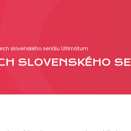
PRODUKCIA
REKLAMA
ech slovenského seriálu Ultimátum
Viac o reklamných
CH SLOVENSKÉHO SE
formátoch
Obchodné podmienk
Prezentácia 2026