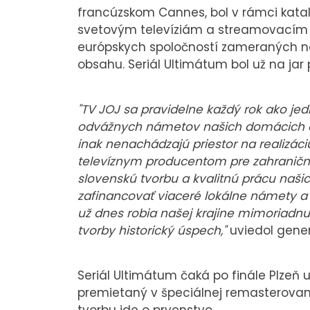
francúzskom Cannes, bol v rámci kata
svetovým televíziám a streamovacím s
európskych spoločností zameraných na 
obsahu. Seriál Ultimátum bol už na jar 
"TV JOJ sa pravidelne každý rok ako jed
odvážnych námetov našich domácich a
inak nenachádzajú priestor na realizáci
televíznym producentom pre zahraničnýc
slovenskú tvorbu a kvalitnú prácu naš
zafinancovať viaceré lokálne námety a r
už dnes robia našej krajine mimoriadn
tvorby historický úspech,"
uviedol gener
Seriál Ultimátum čaká po finále Plzeň 
premietaný v špeciálnej remasterovane
tvorbu ide o prvenstvo.