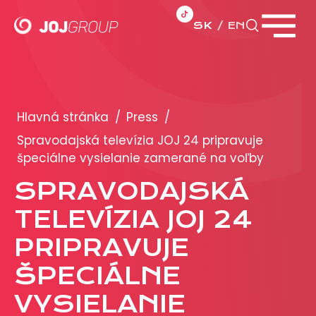
SK
EN
Zavrieť menu
PORTFÓLIO
Brandy
Hlavná stránka
/
Press
/
Produkty
Spravodajská televízia JOJ 24 pripravuje
špeciálne vysielanie zamerané na voľby
PRODUKCIA
SPRAVODAJSKÁ
TELEVÍZIA JOJ 24
REKLAMA
PRIPRAVUJE
Viac o reklamných formátoch
Obchodné podmienky
ŠPECIÁLNE
Prezentácia 2026
VYSIELANIE