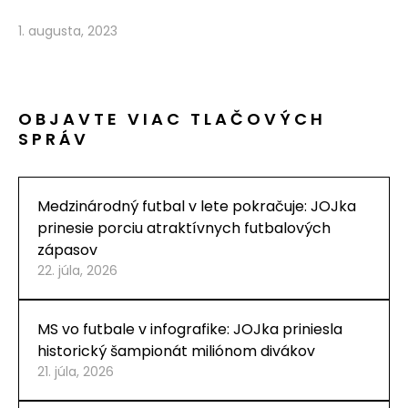
1. augusta, 2023
OBJAVTE VIAC TLAČOVÝCH
SPRÁV
Medzinárodný futbal v lete pokračuje: JOJka
prinesie porciu atraktívnych futbalových
zápasov
22. júla, 2026
MS vo futbale v infografike: JOJka priniesla
historický šampionát miliónom divákov
21. júla, 2026