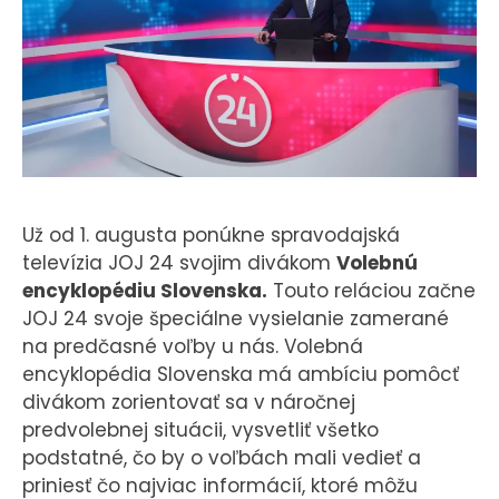
KONTAKT
Už od 1. augusta ponúkne spravodajská
televízia JOJ 24 svojim divákom
Volebnú
encyklopédiu Slovenska.
Touto reláciou začne
JOJ 24 svoje špeciálne vysielanie zamerané
na predčasné voľby u nás. Volebná
encyklopédia Slovenska má ambíciu pomôcť
divákom zorientovať sa v náročnej
predvolebnej situácii, vysvetliť všetko
podstatné, čo by o voľbách mali vedieť a
priniesť čo najviac informácií, ktoré môžu