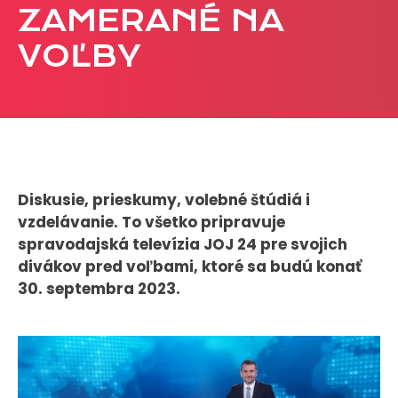
ZAMERANÉ NA
CASE STUDIES
VOĽBY
O NÁS
Tím
Kariéra
PRESS
Diskusie, prieskumy, volebné štúdiá i
vzdelávanie. To všetko pripravuje
Tlačové správy
spravodajská televízia JOJ 24 pre svojich
B2B Rozhovory
divákov pred voľbami, ktoré sa budú konať
30. septembra 2023.
VEREJNÉ VYSIELANIE MS 2026