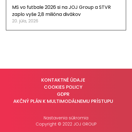
MS vo futbale 2026 si na JOJ Group a STVR
zaplo vyše 2,8 milióna divákov
20. júla, 2026
KONTAKTNÉ ÚDAJE
COOKIES POLICY
GDPR
AKČNÝ PLÁN K MULTIMODÁLNEMU PRÍSTUPU
Nastavenia súkromia
Copyright © 2022 JOJ GROUP