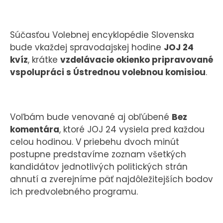
Súčasťou Volebnej encyklopédie Slovenska
bude vkaždej spravodajskej hodine
JOJ 24
kvíz
, krátke
vzdelávacie okienko pripravované
vspolupráci s Ústrednou volebnou komisiou
.
Voľbám bude venované aj obľúbené
Bez
komentára
, ktoré JOJ 24 vysiela pred každou
celou hodinou. V priebehu dvoch minút
postupne predstavíme zoznam všetkých
kandidátov jednotlivých politických strán
ahnutí a zverejníme päť najdôležitejších bodov
ich predvolebného programu.