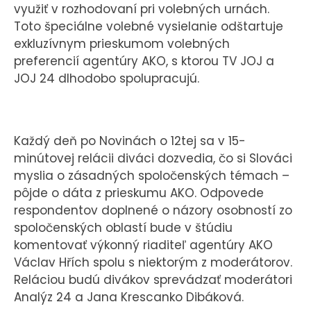
využiť v rozhodovaní pri volebných urnách.
Toto špeciálne volebné vysielanie odštartuje
exkluzívnym prieskumom volebných
preferencií agentúry AKO, s ktorou TV JOJ a
JOJ 24 dlhodobo spolupracujú.
Každý deň po Novinách o 12tej sa v 15-
minútovej relácii diváci dozvedia, čo si Slováci
myslia o zásadných spoločenských témach –
pôjde o dáta z prieskumu AKO. Odpovede
respondentov doplnené o názory osobností zo
spoločenských oblastí bude v štúdiu
komentovať výkonný riaditeľ agentúry AKO
Václav Hřích spolu s niektorým z moderátorov.
Reláciou budú divákov sprevádzať moderátori
Analýz 24 a Jana Krescanko Dibáková.